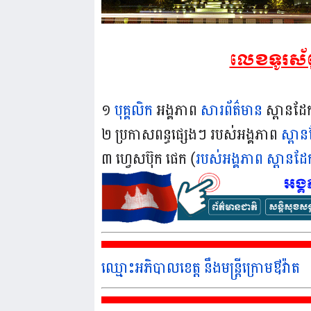
លេខទូរស័ព
១
បុគ្គលិក
អង្គភាព
សារព័ត៌មាន
ស្ពានដែ
២ ប្រកាសពន្ធផ្សេងៗ របស់អង្គភាព
ស្ពា
៣ ហ្វេសប៊ុក ផេក (
របស់អង្គភាព ស្ពានដែ
ឈ្មោះអភិបាលខេត្ត នឹងមន្ត្រីក្រោមឳវ៉ាត