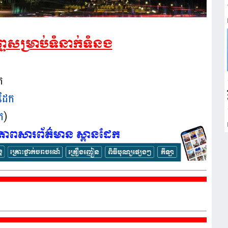
្ទសម្រាប់ទំនាក់ទំនង
ក
នដែក
ក
)