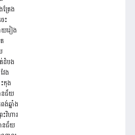
ឹងត្រែង
ចេះ
វាយរៀង
ពត
ប
ត់ដំបង
ៃវែង
ះកុង
ានជ័យ
ពង់ឆ្នាំង
្រះវិហារ
មានជ័យ