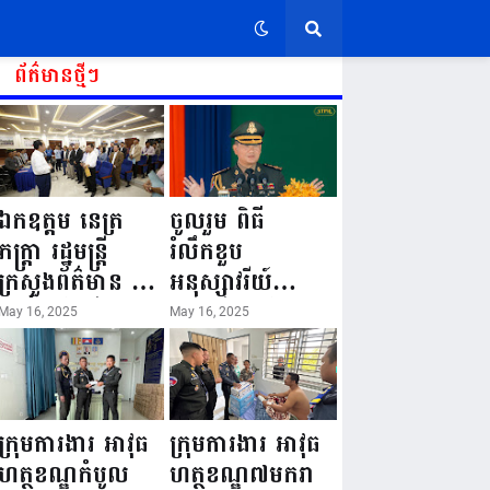
ព័ត៌មានថ្មីៗ
ឯកឧត្តម នេត្រ
ចូលរួម ពិធី
ភក្ត្រា រដ្ឋមន្ត្រី
រំលឹកខួប
ក្រសួងព័ត៌មាន នៅ
អនុស្សាវរីយ៍
រសៀលថ្ងៃទី១៦ ខែ
លើកទី៨០ ថ្ងៃ
May 16, 2025
May 16, 2025
ឧសភា
កំណើតនគរបាល
ឆ្នាំ២០២៥នេះ
ជាតិកម្ពុជា “១៦
បានអញ្ជើញចុះធ្វើ
ឧសភា ១៩៤៥ ~
ជំរឿនថ្នាក់ដឹកនាំ
១៦ ឧសភា
ក្រុមការងារ អាវុធ
ក្រុមការងារ អាវុធ
មន្ត្រីរាជការស៉ីវិល
២០២៥”...
ហត្ថខណ្ឌកំបូល
ហត្ថខណ្ឌ៧មករា