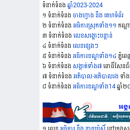
ទំនាក់ទំនង
ឆ្នាំ2023-2024
១ ទំនាក់ទំនង
ចាងហ្វាង នឹង គេហទំព័រ
២ ទំនាក់ទំនង
អធិការស្រុកទាំង១១
កណ្ត
៣ ទំនាក់ទំនង
លេខសង្គោះបន្តាន់
៤ ទំនាក់ទំនង
លេខផ្សេងៗ
៥ ទំនាក់ទំនង
អធិការខណ្ឌទាំង១៤
ភ្នំព
៦ ទំនាក់ទំនង
សង្កាត់ទាំង៧
ពោធិ៍សែនជ
៧ ទំនាក់ទំនង
អភិបាល-អភិបាលរង
ទាំ
៨ ទំនាក់ទំនង
អធិការខណ្ឌទាំង14
ឆ្នាំ
១ លេខ
អធិការ នឹង នាយប៉ុស្តិ៍
នៅក្រុងស