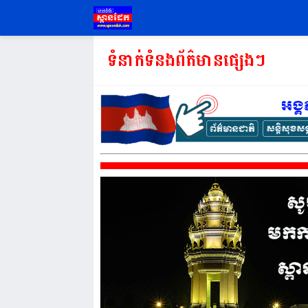
ទំនាក់ទំនងព័ត៌មានផ្សេងៗ