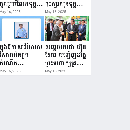
នៃក្រសួងព័ត៌មាន...
ចូលរួមរំលែកទុក្ខ
ចុះសួរសុខទុក្ខ
ដល់គ្រួសារ
សមាជិក ដែលជួប
May 16, 2025
May 16, 2025
សមាជិក ដែល
គ្រោះថ្នាក់
ឪពុកក្មេករបស់
ចរាចរណ៍ កំពុង
លោកទទួលមរណៈ
សម្រាកព្យាបាល
ភាព!
នៅមន្ទីរពេទ្យ!
ក្នុងឱកាសដ៏វិសេស
សម្តេចតេជោ ហ៊ុន
វិសាលនៃខួប
សែន អញ្ជើញដង្ហែ
កំណើត
ព្រះមហាក្សត្រ
គម្រប់ខួប៤៤
យាងទតការតាំង
May 15, 2025
May 15, 2025
ឈានចូល៤៥ឆ្នាំ
បង្ហាញផលិតផល
🎉 ថ្នាក់ដឹកនាំ
កសិកម្ម កសិ
សមាជិក សមាជិកា
ឧស្សាហកម្ម និង
នៃក្រុមគ្រួសារ
សិប្បកម្ម ក្នុងព្រះ
កម្មវិធីអាជីវកម្ម
រាជពិធីច្រត់
ចល័ត និងកម្មករ
ព្រះនង្គ័ល...
សំណង់ សូមគោរព