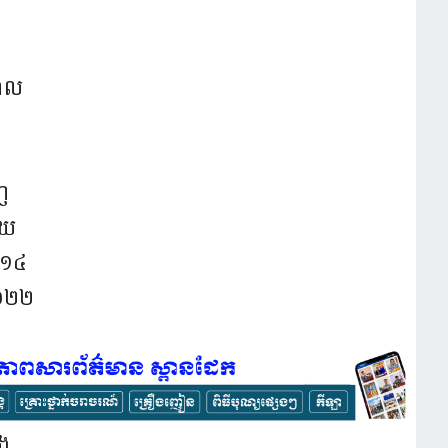
ាល
េញ
័យ
ង១៤
២០២២
ួង