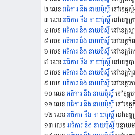
២ លេខ
អធិការ នឹង នាយប៉ុស្តិ៍
នៅខេត្តស្ទ
៣ លេខ
អធិការ នឹង នាយប៉ុស្តិ៍
នៅខេត្តក្រ
៤ លេខ
អធិការ នឹង នាយប៉ុស្តិ៍
នៅខេត្តស្
៥ លេខ
អធិការ នឹង នាយប៉ុស្តិ៍
នៅខេត្តកំ
៦ លេខ
អធិការ នឹង នាយប៉ុស្តិ៍
នៅខេត្តកែ
៧ លេខ
អធិការ នឹង នាយប៉ុស្តិ៍
នៅខេត្តបា
៨ លេខ
អធិការ នឹង នាយប៉ុស្តិ៍
នៅខេត្តព្រ
៩ លេខ
អធិការ នឹង នាយប៉ុស្តិ៍
នៅខេត្តកោ
១០ លេខ
អធិការ នឹង នាយប៉ុស្តិ៍
នៅឧត្តម
១១ លេខ
អធិការ នឹង នាយប៉ុស្តិ៍
នៅខេត្តកំ
១២ លេខ
អធិការ នឹង នាយប៉ុស្តិ៍
នៅខេត្តព
១៣ លេខ
អធិការ នឹង នាយប៉ុស្តិ៍
បន្ទាយ