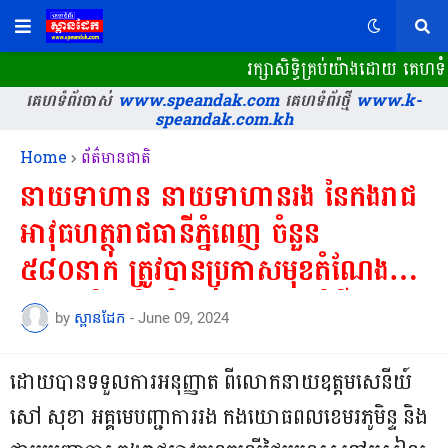
រក្សាសិទ្ធិគ្រប់យ៉ាងដោយ គេហទំព័
គេហទំព័រចាស់
www.speandak.com
គេហទំព័រថ្មី
www.k-
speandak.com.kh
Home
ព័ត៌មានជាតិ
នាយទាហាន នាយទាហានរង នៃកងរាជ
អាវុធហត្ថរាជធានីភ្នំពេញ ចំនួន
៥៨០នាក់ ត្រូវបានប្រកាសមុខតំណែង
ផ្ទេរភារកិច្ច និងបំពាក់ឋានន្តរសក្តិថ្មី!
by
ស្ពានដែក
-
June 09, 2024
ដោយបានទទួលការអនុញ្ញាត ពីលោកនាយឧត្តមសេនីយ៍
សៅ សុខា អគ្គមេបញ្ជាការរង កងយោធពលខេមរភូមិន្ទ និង