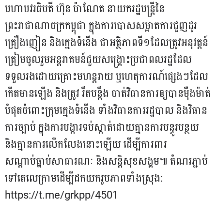
មហាបវរធិបតី ហ៊ុន ម៉ាណែត នាយករដ្ឋមន្ត្រីនៃ
ព្រះរាជាណាចក្រកម្ពុជា ក្នុងការបោសសម្អាតការជួញដូរ
គ្រឿងញៀន និងក្មេងទំនើង ជាអត្ថិភាពទី១ដែលត្រូវអនុវត្តន៍
ត្រៀមចូលរួមអន្តរាគមន៍ជួយសង្គ្រោះប្រជាពលរដ្ឋដែល
ទទួលរងដោយគ្រោះមហន្តរាយ ឬហេតុការណ៍ផ្សេងៗដែល
កើតមានឡើង និងត្រូវ រឹតបន្តឹង ចាត់វិធានការឲ្យបានម៉ឺងម៉ាត់
បំផុតចំពោះក្រុមក្មេងទំនើង ទាំងវិធានការរដ្ឋបាល និងវិធាន
ការច្បាប់ ក្នុងការបង្ការទប់ស្កាត់ដោយគ្មានការបន្ធូរបន្ថយ
និងគ្មានការលើកលែងនោះឡើយ ដើម្បីការពារ
សណ្តាប់ធ្នាប់សាធារណៈ និងសន្តិសុខសង្គម៕ តំណរភ្ជាប់
ទៅតេលេក្រាមដើម្បីដកយករូបភាពទាំងស្រុង:
https://t.me/grkpp/4501