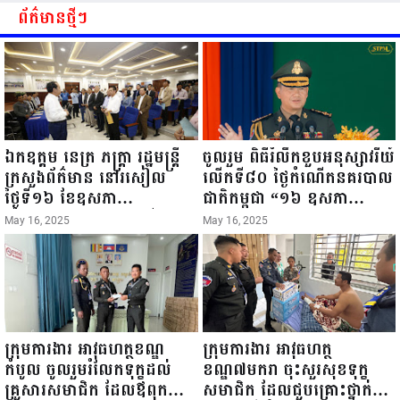
ព័ត៌មានថ្មីៗ
ឯកឧត្តម នេត្រ ភក្ត្រា រដ្ឋមន្ត្រី
ចូលរួម ពិធីរំលឹកខួបអនុស្សាវរីយ៍
ក្រសួងព័ត៌មាន នៅរសៀល
លើកទី៨០ ថ្ងៃកំណើតនគរបាល
ថ្ងៃទី១៦ ខែឧសភា
ជាតិកម្ពុជា “១៦ ឧសភា
ឆ្នាំ២០២៥នេះ បានអញ្ជើញចុះ
១៩៤៥ ~ ១៦ ឧសភា
May 16, 2025
May 16, 2025
ធ្វើជំរឿនថ្នាក់ដឹកនាំមន្ត្រីរាជ
២០២៥”...
ការស៉ីវិល នៃក្រសួងព័ត៌មាន...
ក្រុមការងារ អាវុធហត្ថខណ្ឌ
ក្រុមការងារ អាវុធហត្ថ
កំបូល ចូលរួមរំលែកទុក្ខដល់
ខណ្ឌ៧មករា ចុះសួរសុខទុក្ខ
គ្រួសារសមាជិក ដែលឪពុកក្មេក
សមាជិក ដែលជួបគ្រោះថ្នាក់