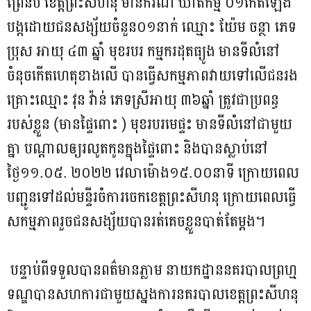
ព្រៃនប់ ខេត្តព្រះសី​ហនុ មានករណី ឃាតកម្ម ០១កើតឡើង
បង្កដោយជន​សង្ស័យចំនួន០១នាក់ ឈ្មោះ យ៉ែម ចន្ថា ភេទ
ប្រុស អាយុ ៤៣ ឆ្នាំ មុខរបរ កម្មករដុតធ្យូង មានទីលំនៅ
ចំនុចកើត​ហេតុខាងលើ បានធ្វើសកម្ម​ភាពវាយទៅលើជនរង
គ្រោះឈ្មោះ វុន វ៉ាន់ ភេទស្រីអាយុ ៣៦ឆ្នាំ ត្រូវជាប្រពន្ធ
របស់ខ្លួន (មានផ្ទៃពោះ ) មុខរបរមេផ្ទះ មានទីលំ​នៅជាមួយ
គ្នា បណ្តាលឲ្យរលូតកូនក្នុងផ្ទៃពោះ និងបានស្លាប់នៅ
ថ្ងៃ១១.០៥. ២០២២ វេលាម៉ោង១៥.០០​នាទី ក្រោយពេល
បញ្ជូនទៅ​ដល់មន្ទីរចំការចេកខេត្តព្រះសី​ហនុ ក្រោយពេលធ្វើ​
សក​ម្មភាពរួចជនសង្ស័យបានរត់​គេច​ខ្លួនបាត់តែម្តង។
បន្ទាប់ពីទទួលបានពត៌មានភ្លាម នាយកដ្ឋាននគរបាលព្រហ្ម
ទណ្ឌបានសហការជាមួយស្នងការនគរបាលខេត្តព្រះសីហនុ