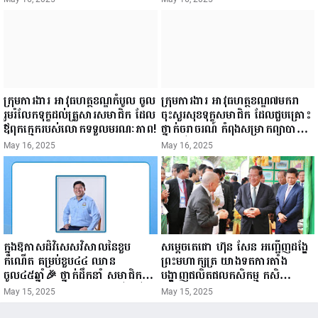
ក្រសួងព័ត៌មាន...
ក្រុមការងារ អាវុធហត្ថខណ្ឌកំបូល ចូល
ក្រុមការងារ អាវុធហត្ថខណ្ឌ៧មករា
រួមរំលែកទុក្ខដល់គ្រួសារសមាជិក ដែល
ចុះសួរសុខទុក្ខសមាជិក ដែលជួបគ្រោះ
ឪពុកក្មេករបស់លោកទទួលមរណៈភាព!
ថ្នាក់ចរាចរណ៍ កំពុងសម្រាកព្យាបាល
នៅមន្ទីរពេទ្យ!
May 16, 2025
May 16, 2025
ក្នុងឱកាសដ៏វិសេសវិសាលនៃខួប
សម្តេចតេជោ ហ៊ុន សែន អញ្ជើញដង្ហែ
កំណើត គម្រប់ខួប៤៤ ឈាន
ព្រះមហាក្សត្រ យាងទតការតាំង
ចូល៤៥ឆ្នាំ🎉 ថ្នាក់ដឹកនាំ សមាជិក
បង្ហាញផលិតផលកសិកម្ម កសិ
សមាជិកា នៃក្រុមគ្រួសារកម្មវិធីអាជីវ
ឧស្សាហកម្ម និងសិប្បកម្ម ក្នុងព្រះរាជ
May 15, 2025
May 15, 2025
កម្មចល័ត និងកម្មករសំណង់ សូមគោរព
ពិធីច្រត់ព្រះនង្គ័ល...
ជូនពរ ជូនចំពោះ ឯកឧត្តម សាយ