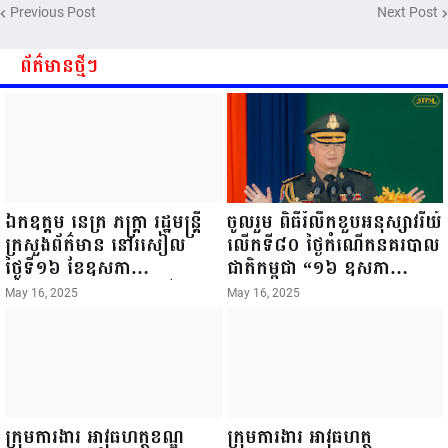
Previous Post
Next Post
សំអាល់ ប្រធានសហភាពសហព័ន្ធ
យុវជនកម្ពុជា រាធានីភ្នំពេញ សូមទទួល
បាននូវ សុខភាពល្អបរិបូរណ៍
ព័ត៌មានថ្មីៗ
កម្លាំងមាំមួន បញ្ញាញាណវាងវៃ
អាយុយឺនយូរ ...
ឯកឧត្តម នេត្រ ភក្ត្រា រដ្ឋមន្ត្រី
ចូលរួម ពិធីរំលឹកខួបអនុស្សាវរីយ៍
ក្រសួងព័ត៌មាន នៅរសៀល
លើកទី៨០ ថ្ងៃកំណើតនគរបាល
ថ្ងៃទី១៦ ខែឧសភា
ជាតិកម្ពុជា “១៦ ឧសភា
ឆ្នាំ២០២៥នេះ បានអញ្ជើញចុះ
១៩៤៥ ~ ១៦ ឧសភា
May 16, 2025
May 16, 2025
ធ្វើជំរឿនថ្នាក់ដឹកនាំមន្ត្រីរាជ
២០២៥”...
ការស៉ីវិល នៃក្រសួងព័ត៌មាន...
ក្រុមការងារ អាវុធហត្ថខណ្ឌ
ក្រុមការងារ អាវុធហត្ថ