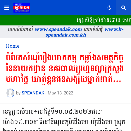
រក្សាសិទ្ធិគ្រប់យ៉ាងដោយ គេហ
គេហទំព័រចាស់
www.speandak.com
គេហទំព័រថ្មី
www.k-
speandak.com.kh
Home
បំបែកសំណុំរឿងឃាតកម្ម កម្លាំងសមត្ថកិច្ច
នៃនាយកដ្ធាន នគរបាលព្រហ្មទណ្ឌក្រសួង
មហាផ្ទៃ ឃាត់ខ្លួនជនសង្ស័យម្នាក់ពាក់ព័ន្ធ
នៅខេត្តព្រះសីហនុ!===
by
SPEANDAK
-
May 13, 2022
ខេត្តព្រះសីហនុ÷នៅថ្ងៃទី១០.០៥.២០២២​វេលា
ម៉ោង១៧.៣០នាទីនៅចំណុចភូមិជើងគោ ឃុំជើង​គោ ស្រុក