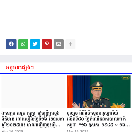
អត្ថបទផ្សេងៗ
ឯកឧត្តម នេត្រ ភក្ត្រា រដ្ឋមន្ត្រីក្រសួង
ចូលរួម ពិធីរំលឹកខួបអនុស្សាវរីយ៍
ព័ត៌មាន នៅរសៀលថ្ងៃទី១៦ ខែឧសភា
លើកទី៨០ ថ្ងៃកំណើតនគរបាលជាតិ
ឆ្នាំ២០២៥នេះ បានអញ្ជើញចុះធ្វើ
កម្ពុជា “១៦ ឧសភា ១៩៤៥ ~ ១៦
ជំរឿនថ្នាក់ដឹកនាំមន្ត្រីរាជការស៉ីវិល នៃ
ឧសភា ២០២៥”...
May 16, 2025
May 16, 2025