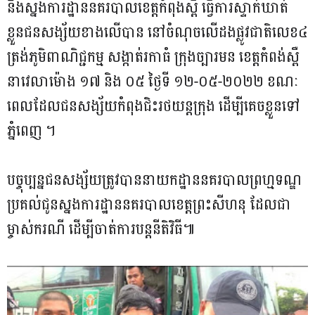
និងស្នងការដ្ឋាននគរបាលខេត្តកំពុងស្ពឺ ធ្វើការស្ទាក់ឃាត់
ខ្លួនជនសង្ស័យខាងលើបាន នៅចំណុចលើដងផ្លូវជាតិលេខ៤
ត្រង់ភូមិពាណិជ្ជកម្ម សង្កាត់រកាធំ ក្រុងច្បារមន ខេត្តកំពង់ស្ពឺ
នាវេលាម៉ោង ១៧ និង ០៥ ថ្ងៃទី ១២-០៥-២០២២ ខណៈ
ពេលដែលជនសង្ស័យកំពុងជិះរថយន្តក្រុង ដើម្បីគេចខ្លួនទៅ
ភ្នំពេញ ។
បច្ចុប្បន្នជនសង្ស័យត្រូវបាននាយកដ្ឋាននគរបាលព្រហ្មទណ្ឌ
ប្រគល់ជូនស្នងការដ្ឋាននគរបាលខេត្តព្រះសីហនុ ដែលជា
ម្ចាស់ករណី ដើម្បីចាត់ការបន្តនីតិវិធី៕