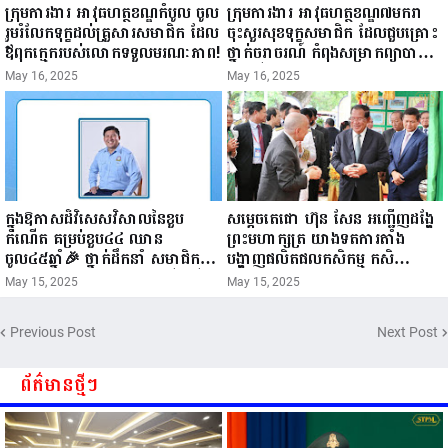
ក្រុមការងារ អាវុធហត្ថខណ្ឌកំបូល ចូល
ក្រុមការងារ អាវុធហត្ថខណ្ឌ៧មករា
រួមរំលែកទុក្ខដល់គ្រួសារសមាជិក ដែល
ចុះសួរសុខទុក្ខសមាជិក ដែលជួបគ្រោះ
ឪពុកក្មេករបស់លោកទទួលមរណៈភាព!
ថ្នាក់ចរាចរណ៍ កំពុងសម្រាកព្យាបាល
នៅមន្ទីរពេទ្យ!
May 16, 2025
May 16, 2025
ក្នុងឱកាសដ៏វិសេសវិសាលនៃខួប
សម្តេចតេជោ ហ៊ុន សែន អញ្ជើញដង្ហែ
កំណើត គម្រប់ខួប៤៤ ឈាន
ព្រះមហាក្សត្រ យាងទតការតាំង
ចូល៤៥ឆ្នាំ🎉 ថ្នាក់ដឹកនាំ សមាជិក
បង្ហាញផលិតផលកសិកម្ម កសិ
សមាជិកា នៃក្រុមគ្រួសារកម្មវិធីអាជីវ
ឧស្សាហកម្ម និងសិប្បកម្ម ក្នុងព្រះរាជ
May 15, 2025
May 15, 2025
កម្មចល័ត និងកម្មករសំណង់ សូមគោរព
ពិធីច្រត់ព្រះនង្គ័ល...
ជូនពរ ជូនចំពោះ ឯកឧត្តម សាយ
Previous Post
Next Post
សំអាល់ ប្រធានសហភាពសហព័ន្ធ
យុវជនកម្ពុជា រាធានីភ្នំពេញ សូមទទួល
បាននូវ សុខភាពល្អបរិបូរណ៍
ព័ត៌មានថ្មីៗ
កម្លាំងមាំមួន បញ្ញាញាណវាងវៃ
អាយុយឺនយូរ ...