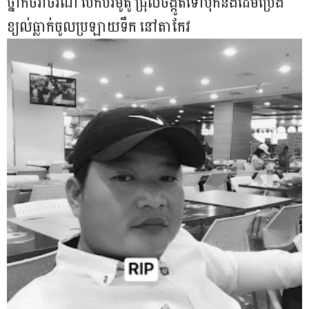
ថ្នាក់ចរាចរណ៍ បើកបរម៉ូតូ ជ្រុលចង្កូតទៅបុកនឹងដើមប្រេង
ខ្យល់ធ្លាក់ចូលប្រឡាយទឹក នៅតាកែវ