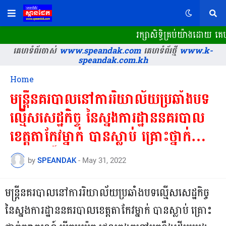
រក្សាសិទ្ធិគ្រប់យ៉ាងដោយ គេ
គេហទំព័រចាស់
www.speandak.com
គេហទំព័រថ្មី
www.k-
speandak.com.kh
Home
មន្រ្តីនគរបាលនៅការរិយាល័យប្រឆាំងបទ
ល្មើសសេដ្ឋកិច្ច នៃស្នងការដ្ឋាននគរបាល
ខេត្តតាកែវម្នាក់ បានស្លាប់ គ្រោះថ្នាក់
ចរាចរណ៍===
by
SPEANDAK
-
May 31, 2022
មន្រ្តីនគរបាលនៅការរិយាល័យប្រឆាំងបទល្មើសសេដ្ឋកិច្ច
នៃស្នងការដ្ឋាននគរបាលខេត្តតាកែវម្នាក់ បានស្លាប់ គ្រោះ