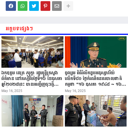
អត្ថបទផ្សេងៗ
ឯកឧត្តម នេត្រ ភក្ត្រា រដ្ឋមន្ត្រីក្រសួង
ចូលរួម ពិធីរំលឹកខួបអនុស្សាវរីយ៍
ព័ត៌មាន នៅរសៀលថ្ងៃទី១៦ ខែឧសភា
លើកទី៨០ ថ្ងៃកំណើតនគរបាលជាតិ
ឆ្នាំ២០២៥នេះ បានអញ្ជើញចុះធ្វើ
កម្ពុជា “១៦ ឧសភា ១៩៤៥ ~ ១៦
ជំរឿនថ្នាក់ដឹកនាំមន្ត្រីរាជការស៉ីវិល នៃ
ឧសភា ២០២៥”...
May 16, 2025
May 16, 2025
ក្រសួងព័ត៌មាន...