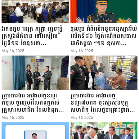
ឯកឧត្តម នេត្រ ភក្ត្រា រដ្ឋមន្ត្រី
ចូលរួម ពិធីរំលឹកខួបអនុស្សាវរីយ៍
ក្រសួងព័ត៌មាន នៅរសៀល
លើកទី៨០ ថ្ងៃកំណើតនគរបាល
ថ្ងៃទី១៦ ខែឧសភា
ជាតិកម្ពុជា “១៦ ឧសភា
ឆ្នាំ២០២៥នេះ បានអញ្ជើញចុះ
១៩៤៥ ~ ១៦ ឧសភា
May 16, 2025
May 16, 2025
ធ្វើជំរឿនថ្នាក់ដឹកនាំមន្ត្រីរាជ
២០២៥”...
ការស៉ីវិល នៃក្រសួងព័ត៌មាន...
ក្រុមការងារ អាវុធហត្ថខណ្ឌ
ក្រុមការងារ អាវុធហត្ថ
កំបូល ចូលរួមរំលែកទុក្ខដល់
ខណ្ឌ៧មករា ចុះសួរសុខទុក្ខ
គ្រួសារសមាជិក ដែលឪពុកក្មេក
សមាជិក ដែលជួបគ្រោះថ្នាក់
របស់លោកទទួលមរណៈភាព!
ចរាចរណ៍ កំពុងសម្រាកព្យាបាល
May 16, 2025
May 16, 2025
នៅមន្ទីរពេទ្យ!