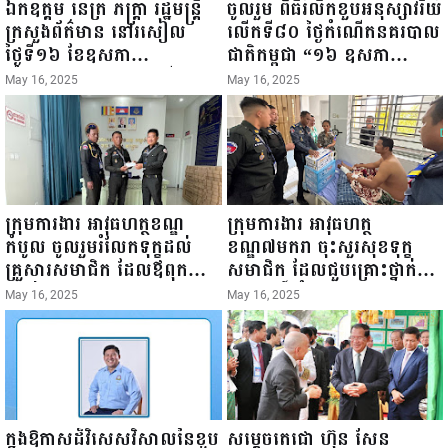
ឯកឧត្តម នេត្រ ភក្ត្រា រដ្ឋមន្ត្រី
ចូលរួម ពិធីរំលឹកខួបអនុស្សាវរីយ៍
ក្រសួងព័ត៌មាន នៅរសៀល
លើកទី៨០ ថ្ងៃកំណើតនគរបាល
ថ្ងៃទី១៦ ខែឧសភា
ជាតិកម្ពុជា “១៦ ឧសភា
ឆ្នាំ២០២៥នេះ បានអញ្ជើញចុះ
១៩៤៥ ~ ១៦ ឧសភា
May 16, 2025
May 16, 2025
ធ្វើជំរឿនថ្នាក់ដឹកនាំមន្ត្រីរាជ
២០២៥”...
ការស៉ីវិល នៃក្រសួងព័ត៌មាន...
ក្រុមការងារ អាវុធហត្ថខណ្ឌ
ក្រុមការងារ អាវុធហត្ថ
កំបូល ចូលរួមរំលែកទុក្ខដល់
ខណ្ឌ៧មករា ចុះសួរសុខទុក្ខ
គ្រួសារសមាជិក ដែលឪពុកក្មេក
សមាជិក ដែលជួបគ្រោះថ្នាក់
របស់លោកទទួលមរណៈភាព!
ចរាចរណ៍ កំពុងសម្រាកព្យាបាល
May 16, 2025
May 16, 2025
នៅមន្ទីរពេទ្យ!
ក្នុងឱកាសដ៏វិសេសវិសាលនៃខួប
សម្តេចតេជោ ហ៊ុន សែន