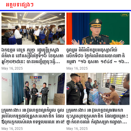
អត្ថបទផ្សេងៗ
ឯកឧត្តម នេត្រ ភក្ត្រា រដ្ឋមន្ត្រីក្រសួង
ចូលរួម ពិធីរំលឹកខួបអនុស្សាវរីយ៍
ព័ត៌មាន នៅរសៀលថ្ងៃទី១៦ ខែឧសភា
លើកទី៨០ ថ្ងៃកំណើតនគរបាលជាតិ
ឆ្នាំ២០២៥នេះ បានអញ្ជើញចុះធ្វើ
កម្ពុជា “១៦ ឧសភា ១៩៤៥ ~ ១៦
ជំរឿនថ្នាក់ដឹកនាំមន្ត្រីរាជការស៉ីវិល នៃ
ឧសភា ២០២៥”...
May 16, 2025
May 16, 2025
ក្រសួងព័ត៌មាន...
ក្រុមការងារ អាវុធហត្ថខណ្ឌកំបូល ចូល
ក្រុមការងារ អាវុធហត្ថខណ្ឌ៧មករា
រួមរំលែកទុក្ខដល់គ្រួសារសមាជិក ដែល
ចុះសួរសុខទុក្ខសមាជិក ដែលជួបគ្រោះ
ឪពុកក្មេករបស់លោកទទួលមរណៈភាព!
ថ្នាក់ចរាចរណ៍ កំពុងសម្រាកព្យាបាល
នៅមន្ទីរពេទ្យ!
May 16, 2025
May 16, 2025