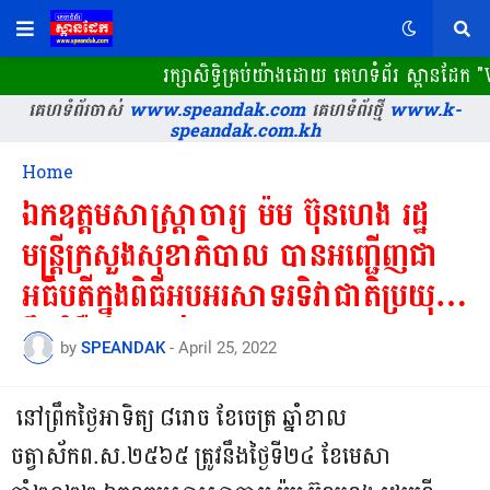
រក្សាសិទ្ធិគ្រប់យ៉ាងដោយ គេហទំព័រ ស្ពានដែក​ 
គេហទំព័រចាស់
www.speandak.com
គេហទំព័រថ្មី
www.k-
speandak.com.kh
Home
ឯកឧត្តមសាស្រ្តាចារ្យ ម៉ម ប៊ុនហេង រដ្ឋ
មន្ត្រីក្រសួងសុខាភិបាល បានអញ្ជើញជា
អធិបតីក្នុងពិធីអបអរសាទរទិវាជាតិប្រយុទ្ធ
នឹងជំងឺគ្រុនចាញ់
by
SPEANDAK
-
April 25, 2022
នៅព្រឹកថ្ងៃអាទិត្យ ៨រោច ខែចេត្រ ឆ្នាំខាល​ ​
ចត្វាស័កព.ស.២៥៦៥ ត្រូវនឹងថ្ងៃទី២៤ ខែមេសា