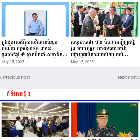
ក្នុងឱកាសដ៏វិសេសវិសាលនៃខួប
សម្តេចតេជោ ហ៊ុន សែន អញ្ជើញដង្ហែ
កំណើត គម្រប់ខួប៤៤ ឈាន
ព្រះមហាក្សត្រ យាងទតការតាំង
ចូល៤៥ឆ្នាំ🎉 ថ្នាក់ដឹកនាំ សមាជិក
បង្ហាញផលិតផលកសិកម្ម កសិ
សមាជិកា នៃក្រុមគ្រួសារកម្មវិធីអាជីវ
ឧស្សាហកម្ម និងសិប្បកម្ម ក្នុងព្រះរាជ
May 15, 2025
May 15, 2025
កម្មចល័ត និងកម្មករសំណង់ សូមគោរព
ពិធីច្រត់ព្រះនង្គ័ល...
ជូនពរ ជូនចំពោះ ឯកឧត្តម សាយ
Previous Post
Next Post
សំអាល់ ប្រធានសហភាពសហព័ន្ធ
យុវជនកម្ពុជា រាធានីភ្នំពេញ សូមទទួល
បាននូវ សុខភាពល្អបរិបូរណ៍
ព័ត៌មានថ្មីៗ
កម្លាំងមាំមួន បញ្ញាញាណវាងវៃ
អាយុយឺនយូរ ...