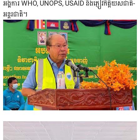
អង្គការ​ WHO, UNOPS, USAID និងភ្ញៀវកិត្តិយសជាតិ-
អន្តរជាតិ។