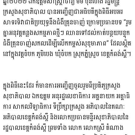
ឆ្នាំ២០២២ ឯកឧត្តមសាស្រ្តាចារ្យ ម៉ម ប៊ុនហេង រដ្ឋមន្ត្រី
ក្រសួងសុខាភិបាល បានអញ្ជើញជាអធិបតីក្នុងពិធីអបអរ
សាទរទិវាជាតិប្រយុទ្ធនឹងជំងឺគ្រុនចាញ់​ ក្រោមប្រធានបទ​ “រួម
គ្នាអនុវត្តគន្លងសកម្មភាពថ្មីៗ​ ឈានទៅដល់កាត់បន្ថយបន្ទុក
ជំងឺគ្រុនចាញ់សកលដេីម្បីលេីកកម្ពស់សុខុមាភាព” ដែលស្ថិត
នៅក្នុងវត្តចំបក​ ភូមិបេង​ ឃុំចំបក​ ស្រុកភ្នំស្រួច ខេត្តកំពង់ស្ពឺ។
ក្នុងពិធីនេះដែរ ក៏មានការអញ្ជើញចូលរួមពីប្រតិភូក្រសួង
សុខាភិបាល ឯកឧត្តម​ អនុរដ្ឋលេខាធិការ អគ្គនាយក អគ្គាធិ
ការ​ សាកលវិទ្យាធិការ ទីប្រឹក្សាក្រសួង​ អភិបាលនៃគណៈ
អភិបាលខេត្តកំពង់ស្ពឺ និងលោកប្រធានមន្ទីរសុខាភិបាលនៃ
រដ្ឋបាលខេត្តកំពង់ស្ពឺ​ ព្រមទាំង​ លោក​ លោកស្រី​ តំណាង