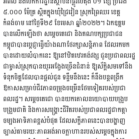
អំពិល និងបើកការដ្ឋានស្ថាបនាផ្លូវបេតុង ០១ ខ្សែ ប្រវែង
៥.០០០ ម៉ែត្រ ស្ថិតក្នុងឃុំជ្រៃវៀន ស្រុកព្រៃឈរ ខេត្ត
កំពង់ចាម នៅថ្ងៃទី២៩ ខែមេសា ឆ្នាំ២០២២។ ឯកឧត្តម
បានលើកឡើងថា សម្តេចតេជោ និងគណបក្សប្រជាជន
កម្ពុជាបានប្តេជ្ញាធ្វើយ៉ាងណាថែរក្សាសនិ្តភាព ដែលរកមក
បានដោយលំបាកនេះ ឱ្យនៅឋិតឋេរគង់វង្ស ជូនប្រជាពលរដ្ឋ
ជាម្ចាស់ស្រុកបានយូរអង្វែងច្រើនជំនាន់ ឱ្យស័ក្តិសមទៅនឹង
ទំនុកចិត្តដែលបានផ្តល់ជូន ទន្ទឹមនឹងនេះ ក៏នឹងបន្តពង្រីក
ឱកាសសម្រាប់ជីវភាពចម្រុងចម្រើនថែមទៀតរបស់ប្រជា
ពលរដ្ឋ។ សម្តេចតេជោ បានយកគោលនយោបាយបង្រួប
បង្រួមជាតិ និងការសង្គ្រោះជីវិតរបស់ប្រជាពលរដ្ឋជាកត្តា
ចម្បងអាទិភាពខ្ពស់បំផុត ដែលសក្ខីភាពនេះបានបង្ហាញ
ច្បាស់តាមរយៈភាពអង់អាចក្លាហានរបស់សម្តេចក្នុងការ