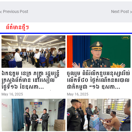
កម្មចល័ត និងកម្មករសំណង់ សូមគោរព
ពិធីច្រត់ព្រះនង្គ័ល...
ជូនពរ ជូនចំពោះ ឯកឧត្តម សាយ
Previous Post
Next Post
សំអាល់ ប្រធានសហភាពសហព័ន្ធ
យុវជនកម្ពុជា រាធានីភ្នំពេញ សូមទទួល
បាននូវ សុខភាពល្អបរិបូរណ៍
ព័ត៌មានថ្មីៗ
កម្លាំងមាំមួន បញ្ញាញាណវាងវៃ
អាយុយឺនយូរ ...
ឯកឧត្តម នេត្រ ភក្ត្រា រដ្ឋមន្ត្រី
ចូលរួម ពិធីរំលឹកខួបអនុស្សាវរីយ៍
ក្រសួងព័ត៌មាន នៅរសៀល
លើកទី៨០ ថ្ងៃកំណើតនគរបាល
ថ្ងៃទី១៦ ខែឧសភា
ជាតិកម្ពុជា “១៦ ឧសភា
ឆ្នាំ២០២៥នេះ បានអញ្ជើញចុះ
១៩៤៥ ~ ១៦ ឧសភា
May 16, 2025
May 16, 2025
ធ្វើជំរឿនថ្នាក់ដឹកនាំមន្ត្រីរាជ
២០២៥”...
ការស៉ីវិល នៃក្រសួងព័ត៌មាន...