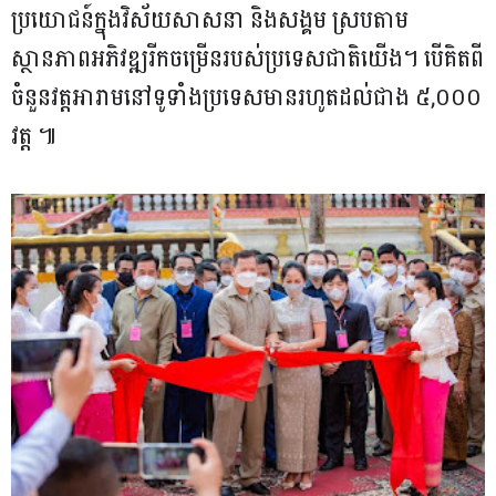
ប្រយោជន៍ក្នុងវិស័យសាសនា និងសង្គម ស្របតាម
ស្ថានភាពអភិវឌ្ឍរីកចម្រើនរបស់ប្រទេសជាតិយើង។ បើគិតពី
ចំនួនវត្តអារាមនៅទូទាំងប្រទេសមានរហូតដល់ជាង ៥,០០០
វត្ត ៕