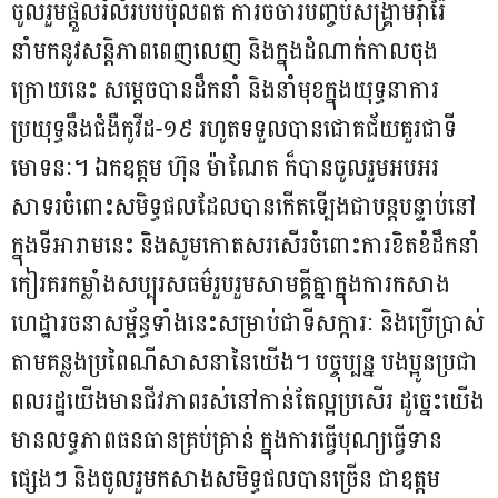
ចូលរួមផ្តួលរំលំរបបប៉ុលពត ការចចារបញ្ចប់សង្គ្រាមរុំារ៉ៃ
នាំមកនូវសន្តិភាពពេញលេញ និងក្នុងដំណាក់កាលចុង
ក្រោយនេះ សម្តេចបានដឹកនាំ និងនាំមុខក្នុងយុទ្ធនាការ
ប្រយុទ្ធនឹងជំងឺកូវីដ-១៩ រហូតទទួលបានជោគជ័យគួរជាទី
មោទនៈ។ ឯកឧត្តម ហ៊ុន ម៉ាណែត ក៏បានចូលរួមអបអរ
សាទរចំពោះសមិទ្ធផលដែលបានកើតទើ្បងជាបន្តបន្ទាប់នៅ
ក្នុងទីអារាមនេះ និងសូមកោតសរសើរចំពោះការខិតខំដឹកនាំ
កៀរគរកម្លាំងសប្បុរសធម៌រួបរួមសាមគ្គីគ្នាក្នុងការកសាង
ហេដ្ឋារចនាសម្ព័ន្ធទាំងនេះសម្រាប់ជាទីសក្ការៈ និងប្រើប្រាស់
តាមគន្លងប្រពៃណីសាសនានៃយើង។ បច្ចុប្បន្ន បងប្អូនប្រជា
ពលរដ្ឋយើងមានជីវភាពរស់នៅកាន់តែល្អប្រសើរ ដូច្នេះយើង
មានលទ្ធភាពធនធានគ្រប់គ្រាន់ ក្នុងការធ្វើបុណ្យធ្វើទាន
ផ្សេងៗ និងចូលរួមកសាងសមិទ្ធផលបានច្រើន ជាឧត្តម