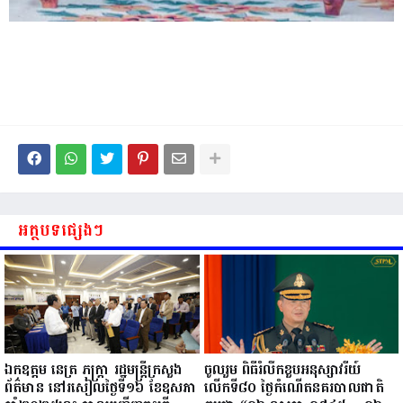
អត្ថបទផ្សេងៗ
ឯកឧត្តម នេត្រ ភក្ត្រា រដ្ឋមន្ត្រីក្រសួង
ចូលរួម ពិធីរំលឹកខួបអនុស្សាវរីយ៍
ព័ត៌មាន នៅរសៀលថ្ងៃទី១៦ ខែឧសភា
លើកទី៨០ ថ្ងៃកំណើតនគរបាលជាតិ