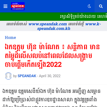
រក្សាសិទ្ធិគ្រប់យ៉ាងដោយ គេហទំព
គេហទំព័រចាស់
www.speandak.com
គេហទំព័រថ្មី
www.k-
speandak.com.kh
Home
ឯកឧត្តម ហ៊ុន ម៉ាណែត ៖ សន្តិភាព មាន
តម្លៃដ៏លើសលប់នៅពេលដែលសង្រ្គាម
ចាប់ផ្តើមកើតទ្បើង2022
by
SPEANDAK
-
April 30, 2022
ឯកឧត្តម ឧត្តមសេនីយ៍ឯក ហ៊ុន ម៉ាណែត អញ្ជើញ សម្ពោធ
ដាក់ឱ្យប្រើប្រាស់ជាផ្លូវការឧបដ្ឋានសាលា ក្នុងវត្តត្រពាំង