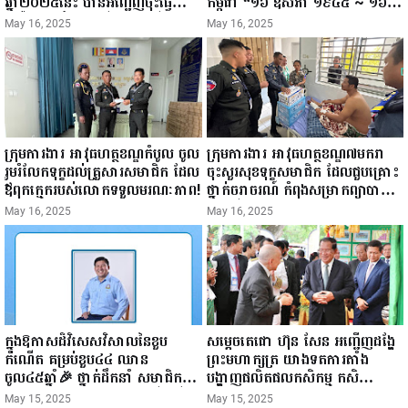
ឆ្នាំ២០២៥នេះ បានអញ្ជើញចុះធ្វើ
កម្ពុជា “១៦ ឧសភា ១៩៤៥ ~ ១៦
ជំរឿនថ្នាក់ដឹកនាំមន្ត្រីរាជការស៉ីវិល នៃ
ឧសភា ២០២៥”...
May 16, 2025
May 16, 2025
ក្រសួងព័ត៌មាន...
ក្រុមការងារ អាវុធហត្ថខណ្ឌកំបូល ចូល
ក្រុមការងារ អាវុធហត្ថខណ្ឌ៧មករា
រួមរំលែកទុក្ខដល់គ្រួសារសមាជិក ដែល
ចុះសួរសុខទុក្ខសមាជិក ដែលជួបគ្រោះ
ឪពុកក្មេករបស់លោកទទួលមរណៈភាព!
ថ្នាក់ចរាចរណ៍ កំពុងសម្រាកព្យាបាល
នៅមន្ទីរពេទ្យ!
May 16, 2025
May 16, 2025
ក្នុងឱកាសដ៏វិសេសវិសាលនៃខួប
សម្តេចតេជោ ហ៊ុន សែន អញ្ជើញដង្ហែ
កំណើត គម្រប់ខួប៤៤ ឈាន
ព្រះមហាក្សត្រ យាងទតការតាំង
ចូល៤៥ឆ្នាំ🎉 ថ្នាក់ដឹកនាំ សមាជិក
បង្ហាញផលិតផលកសិកម្ម កសិ
សមាជិកា នៃក្រុមគ្រួសារកម្មវិធីអាជីវ
ឧស្សាហកម្ម និងសិប្បកម្ម ក្នុងព្រះរាជ
May 15, 2025
May 15, 2025