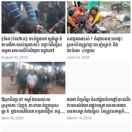
(កំចេះតែហ៊ាន) ចាប់ខ្លួនចោរប្លន់ម្នាក់
សង្វេគណាស់ ! កំពុងបរទេះមកផ្ទះ
តាមដីការបស់តុលាការ បន្ទាប់ពីធ្វើស
ស្រាប់តែត្រូវរន្ទះបាញ់ស្លាប់ និង
កម្មភាពកាលពីខែមិថុនាកន្លងទៅ
ងាប់គោ ៤ក្បាល
August 04, 2020
June 23, 2020
ឪពុកតិរច្ឆាន! កម្លាំងនគរបាល
ជនជាតិកូរ៉េម្នាក់សង្ស័យបែកថ្នាំបានដើរ
ស្រុកកោះញែក បានឃាត់ខ្លួនបុរស
វាយគេឯងតាមផ្លូវបណ្ដាលអោយជន
ម្នាក់ ក្នុងករណីរំលោភកូនបង្កើត រហូត
បរទេសម្នាក់រងរបួស តែត្រូវសមត្ថកិច្ច
មានកូនសម្រាល ទើបបែកការណ៍
ឃាត់ខ្លួន
April 30, 2020
March 19, 2018