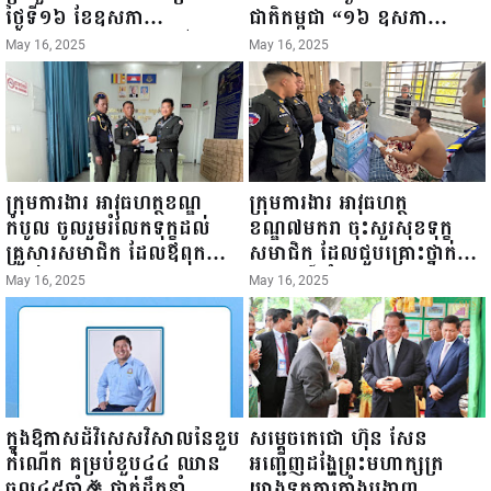
ថ្ងៃទី១៦ ខែឧសភា
ជាតិកម្ពុជា “១៦ ឧសភា
ឆ្នាំ២០២៥នេះ បានអញ្ជើញចុះ
១៩៤៥ ~ ១៦ ឧសភា
May 16, 2025
May 16, 2025
ធ្វើជំរឿនថ្នាក់ដឹកនាំមន្ត្រីរាជ
២០២៥”...
ការស៉ីវិល នៃក្រសួងព័ត៌មាន...
ក្រុមការងារ អាវុធហត្ថខណ្ឌ
ក្រុមការងារ អាវុធហត្ថ
កំបូល ចូលរួមរំលែកទុក្ខដល់
ខណ្ឌ៧មករា ចុះសួរសុខទុក្ខ
គ្រួសារសមាជិក ដែលឪពុកក្មេក
សមាជិក ដែលជួបគ្រោះថ្នាក់
របស់លោកទទួលមរណៈភាព!
ចរាចរណ៍ កំពុងសម្រាកព្យាបាល
May 16, 2025
May 16, 2025
នៅមន្ទីរពេទ្យ!
ក្នុងឱកាសដ៏វិសេសវិសាលនៃខួប
សម្តេចតេជោ ហ៊ុន សែន
កំណើត គម្រប់ខួប៤៤ ឈាន
អញ្ជើញដង្ហែព្រះមហាក្សត្រ
ចូល៤៥ឆ្នាំ🎉 ថ្នាក់ដឹកនាំ
យាងទតការតាំងបង្ហាញ