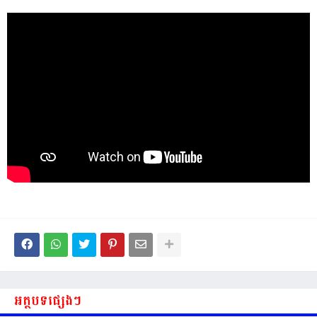
អត្ថបទផ្សេងៗ