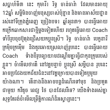
សប្ដាហ៍ទី៣ នេះ កុមារី៖ រិទ្ធ ចាន់ធារ៉ា ដែលមានអាយុ
12ឆ្នាំ សម្តីមិនចាញ់មនុស្សចាស់ប៉ុន្មាន និងមានអាស័យដ្ឋាន
រស់នៅទីក្រុងភ្នំពេញ ច្រៀងបទ៖ ឆ្នាំអូន៣១ បានធ្វើអោយ
កក្រើកឆាកសារជាថ្មីម្តងទៀតហើយ រហូតធ្វើអោយ Coach
ទាំបីរូបចុចប៊ូតុងជ្រើសយកប្អូនស្រី។ រិទ្ធ ចាន់ធារ៉ា បេក្ខនារី
ក្រម៉ិចក្រម៉ើម និងគួរអោយស្រលាញ់រូបនេះ បានធ្វើអោយ
Coach ទំាងបីរូបព្យាយាមដណ្តើមគ្នាធ្វើជាកូនក្រុមរបស់
ខ្លួន។ ចំាមើលថាតើ នៅវគ្គបន្ទាប់ ប្អូនស្រី សម្តីបាន រូបនេះ
អាចប្រជែងយកជ័យជំនះនៅវគ្គក្រោយបានទៀតឬមួយ
យ៉ាងណា។ តើនាងនឹងអាចបន្តដំណើរទៅមុខ និងប្រគួត
ជាមួយ កវីតូច ពេជ្យ ថៃ បានដែលរឺទេ? យើងទំាងអស់គ្នា
សុទ្ធតែរង់ចំាមើលព្រឹត្តិការណ៏ដ៏អស្ចារ្យនេះ។