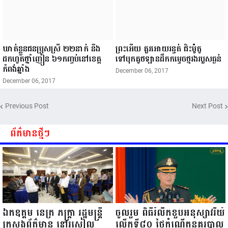
ឃាត់ខ្លួនជនប្រុសស្រី ២២នាក់ នឹង
ព្រះអើយ គួរអោយរន្ធត់ ជិះម៉ូតូ
ដកហូតថ្នាំញៀន ៦១កញ្ចប់នៅ​ខេត្ត​
ទៅបុកគូថឡានដឹកកម្ទេចថ្មរងរបួសធ្ងន់
កំពង់​ឆ្នាំង
December 06, 2017
December 06, 2017
Previous Post
Next Post
ព័ត៌មានថ្មីៗ
ឯកឧត្តម នេត្រ ភក្ត្រា រដ្ឋមន្ត្រី
ចូលរួម ពិធីរំលឹកខួបអនុស្សាវរីយ៍
ក្រសួងព័ត៌មាន នៅរសៀល
លើកទី៨០ ថ្ងៃកំណើតនគរបាល