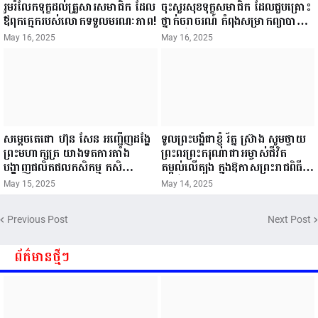
រួមរំលែកទុក្ខដល់គ្រួសារសមាជិក ដែល
ចុះសួរសុខទុក្ខសមាជិក ដែលជួបគ្រោះ
ឪពុកក្មេករបស់លោកទទួលមរណៈភាព!
ថ្នាក់ចរាចរណ៍ កំពុងសម្រាកព្យាបាល
នៅមន្ទីរពេទ្យ!
May 16, 2025
May 16, 2025
សម្តេចតេជោ ហ៊ុន សែន អញ្ជើញដង្ហែ
ទូលព្រះបង្គំជាខ្ញុំ រ័ត្ន ស្រ៊ាង សូមថ្វាយ
ព្រះមហាក្សត្រ យាងទតការតាំង
ព្រះពរព្រះករុណាជាអម្ចាស់ជីវិត
បង្ហាញផលិតផលកសិកម្ម កសិ
តម្កល់លើត្បូង ក្នុងឱកាសព្រះរាជពិធី
ឧស្សាហកម្ម និងសិប្បកម្ម ក្នុងព្រះរាជ
ចម្រើនព្រះជន្ម គម្រប់ខួប៧២ យាងចូល
May 15, 2025
May 14, 2025
ពិធីច្រត់ព្រះនង្គ័ល...
៧៣ព្រះវស្សា..
Previous Post
Next Post
ព័ត៌មានថ្មីៗ