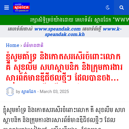
រក្សាសិទ្ធិគ្រប់យ៉ាងដោយ គេហទំព័រ ស្ពានដែក​ "WWW.S
គេហទំព័រចាស់
www.speandak.com
គេហទំព័រថ្មី
www.k-
speandak.com.kh
Home
ព័ត៌មានជាតិ
ខ្ញុំសូមគាំទ្រ និងកោតសរសើរចំពោះលោក
គី សុខលីម សហស្ថាបនិក និងក្រុមការងារ
សារព័ត៌មានឌីជីថលថ្មីៗ ដែលបានចងក្រង
សៀវភៅ «លើសពីអង្គរ» ដែលមាន
by
ស្ពានដែក
-
March 03, 2025
សារៈសំខាន់...
ខ្ញុំសូមគាំទ្រ និងកោតសរសើរចំពោះលោក គី សុខលីម សហ
ស្ថាបនិក និងក្រុមការងារសារព័ត៌មានឌីជីថលថ្មីៗ ដែល