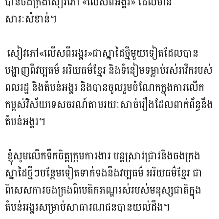
បានចងក្រងសៀវភៅ «លើសពីអង្គរ» ដែលមាន
សារៈសំខាន់។
សៀវភៅ«លើសពីអង្គរ»ជាស្នាដៃថ្មីមួយទៀតដែលបាន
បង្ហាញពីវប្បធម៌ អរិយធម៌ខ្មែរ និងទំនៀមទម្លាប់រស់រវើករបស់
ពលរដ្ឋ និងតំបន់អង្គរ និងបានចូលរួមចំណែកក្នុងការលើក
កម្ពស់វិស័យទេសចរណ៍តាមរយៈសាច់រឿងដែលពាក់ព័ន្ធនឹង
តំបន់អង្គរ។
ខ្ញុំសូមលើកទឹកចិត្តក្រុមការងារ បន្តស្រាវជ្រាវនិងចងក្រង
ស្នាដៃថ្មីៗបន្ថែមទៀតទាក់ទងនឹងវប្បធម៌ អរិយធម៌ខ្មែរ ជា
ពិសេសការចងក្រងពីបេតិកភណ្ឌរស់របស់មនុស្សជាតិក្នុង
តំបន់អង្គរសម្រាប់សាធារណជនបានយល់ដឹង។