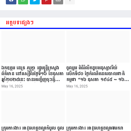
អត្ថបទផ្សេងៗ
ឯកឧត្តម នេត្រ ភក្ត្រា រដ្ឋមន្ត្រីក្រសួង
ចូលរួម ពិធីរំលឹកខួបអនុស្សាវរីយ៍
ព័ត៌មាន នៅរសៀលថ្ងៃទី១៦ ខែឧសភា
លើកទី៨០ ថ្ងៃកំណើតនគរបាលជាតិ
ឆ្នាំ២០២៥នេះ បានអញ្ជើញចុះធ្វើ
កម្ពុជា “១៦ ឧសភា ១៩៤៥ ~ ១៦
ជំរឿនថ្នាក់ដឹកនាំមន្ត្រីរាជការស៉ីវិល នៃ
ឧសភា ២០២៥”...
May 16, 2025
May 16, 2025
ក្រសួងព័ត៌មាន...
ក្រុមការងារ អាវុធហត្ថខណ្ឌកំបូល ចូល
ក្រុមការងារ អាវុធហត្ថខណ្ឌ៧មករា