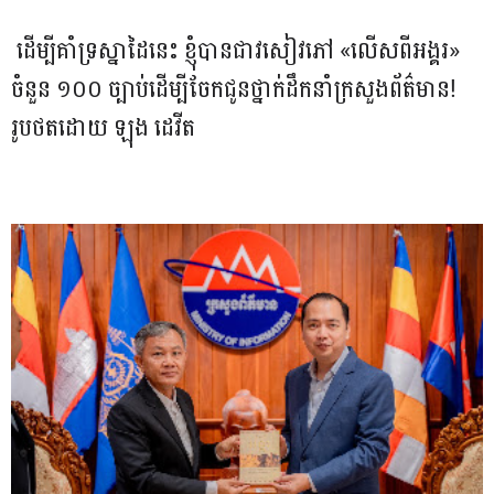
ដើម្បីគាំទ្រស្នាដៃនេះ ខ្ញុំបានជាវសៀវភៅ «លើសពីអង្គរ»
ចំនួន ១០០ ច្បាប់ដើម្បីចែកជូនថ្នាក់ដឹកនាំក្រសួងព័ត៌មាន!
រូបថតដោយ ឡុង ដេវីត