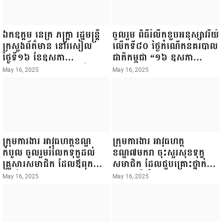
ឯកឧត្តម នេត្រ ភក្ត្រា រដ្ឋមន្ត្រី
ចូលរួម ពិធីរំលឹកខួបអនុស្សាវរីយ៍
ក្រសួងព័ត៌មាន នៅរសៀល
លើកទី៨០ ថ្ងៃកំណើតនគរបាល
ថ្ងៃទី១៦ ខែឧសភា
ជាតិកម្ពុជា “១៦ ឧសភា
ឆ្នាំ២០២៥នេះ បានអញ្ជើញចុះ
១៩៤៥ ~ ១៦ ឧសភា
May 16, 2025
May 16, 2025
ធ្វើជំរឿនថ្នាក់ដឹកនាំមន្ត្រីរាជ
២០២៥”...
ការស៉ីវិល នៃក្រសួងព័ត៌មាន...
ក្រុមការងារ អាវុធហត្ថខណ្ឌ
ក្រុមការងារ អាវុធហត្ថ
កំបូល ចូលរួមរំលែកទុក្ខដល់
ខណ្ឌ៧មករា ចុះសួរសុខទុក្ខ
គ្រួសារសមាជិក ដែលឪពុកក្មេក
សមាជិក ដែលជួបគ្រោះថ្នាក់
របស់លោកទទួលមរណៈភាព!
ចរាចរណ៍ កំពុងសម្រាកព្យាបាល
May 16, 2025
May 16, 2025
នៅមន្ទីរពេទ្យ!