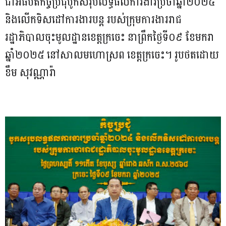
ជាអធិបតីកិច្ចប្រជុំបូកសរុបលទ្ធផលការងារប្រចាំឆ្នាំ២០២៤
និងលើកទិសដៅការងារបន្ត របស់ក្រុមការងាររាជ
រដ្ឋាភិបាលចុះមូលដ្ឋានខេត្តក្រចេះ នាព្រឹកថ្ងៃទី០៩ ខែមករា
ឆ្នាំ២០២៥ នៅសាលមហោស្រព ខេត្តក្រចេះ។ រូបថតដោយ
ខឹម សុវណ្ណារ៉ា