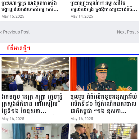
ព្រះមហាក្សត្រ យាងទតការតាំង
ព្រះពរព្រះករុណាជាអម្ចាស់ជីវិត
បង្ហាញផលិតផលកសិកម្ម កសិ
តម្កល់លើត្បូង ក្នុងឱកាសព្រះរាជពិធី
ឧស្សាហកម្ម និងសិប្បកម្ម ក្នុងព្រះរាជ
ចម្រើនព្រះជន្ម គម្រប់ខួប៧២ យាងចូល
May 15, 2025
May 14, 2025
ពិធីច្រត់ព្រះនង្គ័ល...
៧៣ព្រះវស្សា..
Previous Post
Next Post
ព័ត៌មានថ្មីៗ
ឯកឧត្តម នេត្រ ភក្ត្រា រដ្ឋមន្ត្រី
ចូលរួម ពិធីរំលឹកខួបអនុស្សាវរីយ៍
ក្រសួងព័ត៌មាន នៅរសៀល
លើកទី៨០ ថ្ងៃកំណើតនគរបាល
ថ្ងៃទី១៦ ខែឧសភា
ជាតិកម្ពុជា “១៦ ឧសភា
ឆ្នាំ២០២៥នេះ បានអញ្ជើញចុះ
១៩៤៥ ~ ១៦ ឧសភា
May 16, 2025
May 16, 2025
ធ្វើជំរឿនថ្នាក់ដឹកនាំមន្ត្រីរាជ
២០២៥”...
ការស៉ីវិល នៃក្រសួងព័ត៌មាន...