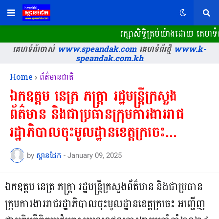
រក្សាសិទ្ធិគ្រប់យ៉ាងដោយ គេហទំព
គេហទំព័រចាស់
www.speandak.com
គេហទំព័រថ្មី
www.k-
speandak.com.kh
Home
ព័ត៌មានជាតិ
ឯកឧត្តម នេត្រ ភក្ត្រា រដ្ឋមន្ត្រីក្រសួង
ព័ត៌មាន និងជាប្រធានក្រុមការងាររាជ
រដ្ឋាភិបាលចុះមូលដ្ឋានខេត្តក្រចេះ...
by
ស្ពានដែក
-
January 09, 2025
ឯកឧត្តម នេត្រ ភក្ត្រា រដ្ឋមន្ត្រីក្រសួងព័ត៌មាន និងជាប្រធាន
ក្រុមការងាររាជរដ្ឋាភិបាលចុះមូលដ្ឋានខេត្តក្រចេះ អញ្ជើញ