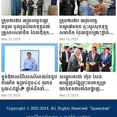
ក្រុមការងារ អាវុធហត្ថខណ្ឌ
ក្រុមការងារ អាវុធហត្ថ
កំបូល ចូលរួមរំលែកទុក្ខដល់
ខណ្ឌ៧មករា ចុះសួរសុខទុក្ខ
គ្រួសារសមាជិក ដែលឪពុកក្មេក
សមាជិក ដែលជួបគ្រោះថ្នាក់
របស់លោកទទួលមរណៈភាព!
ចរាចរណ៍ កំពុងសម្រាកព្យាបាល
May 16, 2025
May 16, 2025
នៅមន្ទីរពេទ្យ!
ក្នុងឱកាសដ៏វិសេសវិសាលនៃខួប
សម្តេចតេជោ ហ៊ុន សែន
កំណើត គម្រប់ខួប៤៤ ឈាន
អញ្ជើញដង្ហែព្រះមហាក្សត្រ
ចូល៤៥ឆ្នាំ🎉 ថ្នាក់ដឹកនាំ
យាងទតការតាំងបង្ហាញ
សមាជិក សមាជិកា នៃក្រុម
ផលិតផលកសិកម្ម កសិ
May 15, 2025
May 15, 2025
គ្រួសារកម្មវិធីអាជីវកម្មចល័ត និង
ឧស្សាហកម្ម និងសិប្បកម្ម ក្នុង
កម្មករសំណង់ សូមគោរពជូនពរ
ព្រះរាជពិធីច្រត់ព្រះនង្គ័ល...
Copyright © 2021-2024. All Rights Reserved.
"Speandak"
ជូនចំពោះ ឯកឧត្តម សាយ