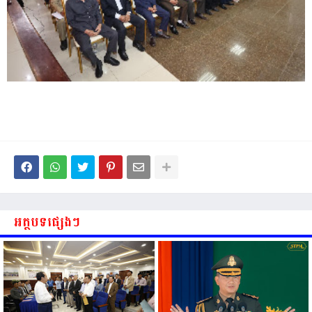
អត្ថបទផ្សេងៗ