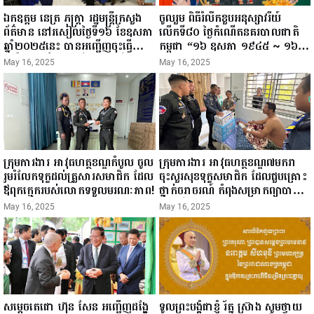
ឯកឧត្តម នេត្រ ភក្ត្រា រដ្ឋមន្ត្រីក្រសួង
ចូលរួម ពិធីរំលឹកខួបអនុស្សាវរីយ៍
ព័ត៌មាន នៅរសៀលថ្ងៃទី១៦ ខែឧសភា
លើកទី៨០ ថ្ងៃកំណើតនគរបាលជាតិ
ឆ្នាំ២០២៥នេះ បានអញ្ជើញចុះធ្វើ
កម្ពុជា “១៦ ឧសភា ១៩៤៥ ~ ១៦
ជំរឿនថ្នាក់ដឹកនាំមន្ត្រីរាជការស៉ីវិល នៃ
ឧសភា ២០២៥”...
May 16, 2025
May 16, 2025
ក្រសួងព័ត៌មាន...
ក្រុមការងារ អាវុធហត្ថខណ្ឌកំបូល ចូល
ក្រុមការងារ អាវុធហត្ថខណ្ឌ៧មករា
រួមរំលែកទុក្ខដល់គ្រួសារសមាជិក ដែល
ចុះសួរសុខទុក្ខសមាជិក ដែលជួបគ្រោះ
ឪពុកក្មេករបស់លោកទទួលមរណៈភាព!
ថ្នាក់ចរាចរណ៍ កំពុងសម្រាកព្យាបាល
នៅមន្ទីរពេទ្យ!
May 16, 2025
May 16, 2025
សម្តេចតេជោ ហ៊ុន សែន អញ្ជើញដង្ហែ
ទូលព្រះបង្គំជាខ្ញុំ រ័ត្ន ស្រ៊ាង សូមថ្វាយ