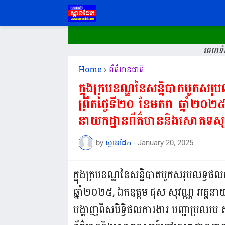
គេហទំព
Home
ព័ត៌មានជាតិ
ក្នុងក្របខណ្ឌនៃសន្និបាតបូកសរុ
ព្រឹកថ្ងៃទី២០ ខែមករា ឆ្នាំ២០២
នាយកដ្ឋានព័ត៌មាននិងសោតទស្សន
by
ស្ពានដែក
-
January 20, 2025
ក្នុងក្របខណ្ឌនៃសន្និបាតបូកសរុបលទ្ធផលក
ឆ្នាំ២០២៥, ឯកឧត្តម ផុស សុវណ្ណ អគ្គន
បង្ហាញពីសមិទ្ធិផលការងារ បញ្ហាប្រឈម 