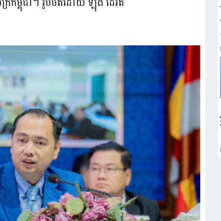
្រកម្ពុជា។ រូបថតដោយ ឡុង ដេវីត