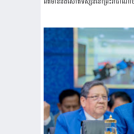
ព័ត៌មាននិងសោតទស្សន៍នៅព្រះរាជាណាចក