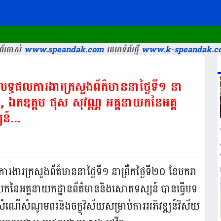
័រចាស់
www.speandak.com
គេហទំព័រថ្មី
www.k-speandak.c
បលទ្ធផលការងារក្រសួងព័ត៌មាននាថ្ងៃទី១ នា
៥, ឯកឧត្តម ផុស សុវណ្ណ អគ្គនាយកនៃអគ្គ
៍...
ារងារក្រសួងព័ត៌មាននាថ្ងៃទី១ នាព្រឹកថ្ងៃទី២០ ខែមករា
ាយកនៃអគ្គនាយកដ្ឋានព័ត៌មាននិងសោតទស្សន៍ បានធ្វើបទ
សំណើសំណូមពរនិងចក្ខុវិស័យសម្រាប់ការអភិវឌ្ឍន៍វិស័យ