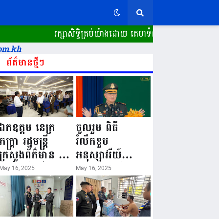
រក្សាសិទ្ធិគ្រប់យ៉ាងដោយ គេហទំព័រ ស្ពានដែក​ "WWW.SPEAN
om.kh
ព័ត៌មានថ្មីៗ
ឯកឧត្តម នេត្រ
ចូលរួម ពិធី
ភក្ត្រា រដ្ឋមន្ត្រី
រំលឹកខួប
ក្រសួងព័ត៌មាន នៅ
អនុស្សាវរីយ៍
រសៀលថ្ងៃទី១៦ ខែ
លើកទី៨០ ថ្ងៃ
May 16, 2025
May 16, 2025
ឧសភា
កំណើតនគរបាល
ឆ្នាំ២០២៥នេះ
ជាតិកម្ពុជា “១៦
បានអញ្ជើញចុះធ្វើ
ឧសភា ១៩៤៥ ~