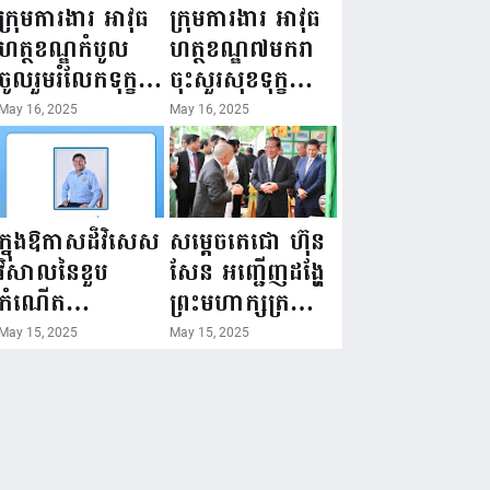
ជំរឿនថ្នាក់ដឹកនាំ
១៦ ឧសភា
ក្រុមការងារ អាវុធ
ក្រុមការងារ អាវុធ
មន្ត្រីរាជការស៉ីវិល
២០២៥”...
ហត្ថខណ្ឌកំបូល
ហត្ថខណ្ឌ៧មករា
នៃក្រសួងព័ត៌មាន...
ចូលរួមរំលែកទុក្ខ
ចុះសួរសុខទុក្ខ
ដល់គ្រួសារ
សមាជិក ដែលជួប
May 16, 2025
May 16, 2025
សមាជិក ដែល
គ្រោះថ្នាក់
ឪពុកក្មេករបស់
ចរាចរណ៍ កំពុង
លោកទទួលមរណៈ
សម្រាកព្យាបាល
ភាព!
នៅមន្ទីរពេទ្យ!
ក្នុងឱកាសដ៏វិសេស
សម្តេចតេជោ ហ៊ុន
វិសាលនៃខួប
សែន អញ្ជើញដង្ហែ
កំណើត
ព្រះមហាក្សត្រ
គម្រប់ខួប៤៤
យាងទតការតាំង
May 15, 2025
May 15, 2025
ឈានចូល៤៥ឆ្នាំ
បង្ហាញផលិតផល
🎉 ថ្នាក់ដឹកនាំ
កសិកម្ម កសិ
សមាជិក សមាជិកា
ឧស្សាហកម្ម និង
នៃក្រុមគ្រួសារ
សិប្បកម្ម ក្នុងព្រះ
កម្មវិធីអាជីវកម្ម
រាជពិធីច្រត់