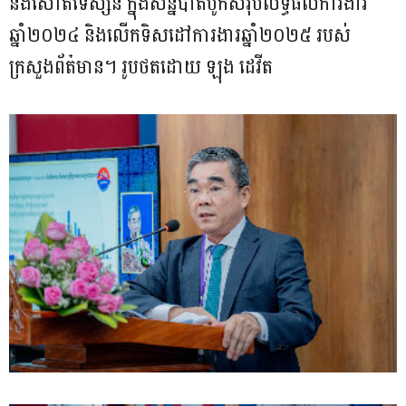
និងសោតទេស្សន៍ ក្នុងសន្និបាតបូកសរុបលទ្ធផលការងារ
ឆ្នាំ២០២៤ និងលើកទិសដៅការងារឆ្នាំ២០២៥ របស់
ក្រសួងព័ត៎មាន។ រូបថតដោយ ឡុង ដេវីត