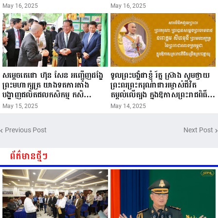
នៅមន្ទីរពេទ្យ!
May 16, 2025
May 16, 2025
សម្តេចតេជោ ហ៊ុន សែន អញ្ជើញដង្ហែ
ទូលព្រះបង្គំជាខ្ញុំ រ័ត្ន ស្រ៊ាង សូមថ្វាយ
ព្រះមហាក្សត្រ យាងទតការតាំង
ព្រះពរព្រះករុណាជាអម្ចាស់ជីវិត
បង្ហាញផលិតផលកសិកម្ម កសិ
តម្កល់លើត្បូង ក្នុងឱកាសព្រះរាជពិធី
ឧស្សាហកម្ម និងសិប្បកម្ម ក្នុងព្រះរាជ
ចម្រើនព្រះជន្ម គម្រប់ខួប៧២ យាងចូល
May 15, 2025
May 14, 2025
ពិធីច្រត់ព្រះនង្គ័ល...
៧៣ព្រះវស្សា..
Previous Post
Next Post
ព័ត៌មានថ្មីៗ