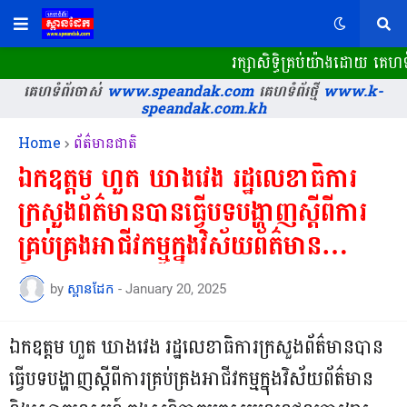
រក្សាសិទ្ធិគ្រប់យ៉ាងដោយ គេហទំព
គេហទំព័រចាស់
www.speandak.com
គេហទំព័រថ្មី
www.k-
speandak.com.kh
Home
ព័ត៌មានជាតិ
ឯកឧត្តម ហួត ឃាងវេង រដ្ឋលេខាធិការ
ក្រសួងព័ត៌មានបានធ្វើបទបង្ហាញស្តីពីការ
គ្រប់គ្រងអាជីវកម្មក្នុងវិស័យព័ត៌មាន
និងសោតទេស្សន៍...
by
ស្ពានដែក
-
January 20, 2025
ឯកឧត្តម ហួត ឃាងវេង រដ្ឋលេខាធិការក្រសួងព័ត៌មានបាន
ធ្វើបទបង្ហាញស្តីពីការគ្រប់គ្រងអាជីវកម្មក្នុងវិស័យព័ត៌មាន