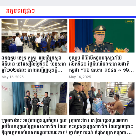
អត្ថបទផ្សេងៗ
ឯកឧត្តម នេត្រ ភក្ត្រា រដ្ឋមន្ត្រីក្រសួង
ចូលរួម ពិធីរំលឹកខួបអនុស្សាវរីយ៍
ព័ត៌មាន នៅរសៀលថ្ងៃទី១៦ ខែឧសភា
លើកទី៨០ ថ្ងៃកំណើតនគរបាលជាតិ
ឆ្នាំ២០២៥នេះ បានអញ្ជើញចុះធ្វើ
កម្ពុជា “១៦ ឧសភា ១៩៤៥ ~ ១៦
ជំរឿនថ្នាក់ដឹកនាំមន្ត្រីរាជការស៉ីវិល នៃ
ឧសភា ២០២៥”...
May 16, 2025
May 16, 2025
ក្រសួងព័ត៌មាន...
ក្រុមការងារ អាវុធហត្ថខណ្ឌកំបូល ចូល
ក្រុមការងារ អាវុធហត្ថខណ្ឌ៧មករា
រួមរំលែកទុក្ខដល់គ្រួសារសមាជិក ដែល
ចុះសួរសុខទុក្ខសមាជិក ដែលជួបគ្រោះ
ឪពុកក្មេករបស់លោកទទួលមរណៈភាព!
ថ្នាក់ចរាចរណ៍ កំពុងសម្រាកព្យាបាល