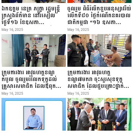
ឯកឧត្តម នេត្រ ភក្ត្រា រដ្ឋមន្ត្រី
ចូលរួម ពិធីរំលឹកខួបអនុស្សាវរីយ៍
ក្រសួងព័ត៌មាន នៅរសៀល
លើកទី៨០ ថ្ងៃកំណើតនគរបាល
ថ្ងៃទី១៦ ខែឧសភា
ជាតិកម្ពុជា “១៦ ឧសភា
ឆ្នាំ២០២៥នេះ បានអញ្ជើញចុះ
១៩៤៥ ~ ១៦ ឧសភា
May 16, 2025
May 16, 2025
ធ្វើជំរឿនថ្នាក់ដឹកនាំមន្ត្រីរាជ
២០២៥”...
ការស៉ីវិល នៃក្រសួងព័ត៌មាន...
ក្រុមការងារ អាវុធហត្ថខណ្ឌ
ក្រុមការងារ អាវុធហត្ថ
កំបូល ចូលរួមរំលែកទុក្ខដល់
ខណ្ឌ៧មករា ចុះសួរសុខទុក្ខ
គ្រួសារសមាជិក ដែលឪពុកក្មេក
សមាជិក ដែលជួបគ្រោះថ្នាក់
របស់លោកទទួលមរណៈភាព!
ចរាចរណ៍ កំពុងសម្រាកព្យាបាល
May 16, 2025
May 16, 2025
នៅមន្ទីរពេទ្យ!