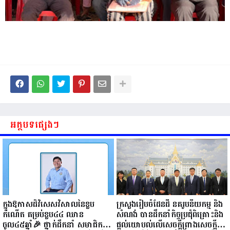
អត្ថបទផ្សេងៗ
ក្នុងឱកាសដ៏វិសេសវិសាលនៃខួប
ក្រសួងរៀបចំដែនដី នគរូបនីយកម្ម និង
កំណើត គម្រប់ខួប៤៤ ឈាន
សំណង់ បានដឹកនាំកិច្ចប្រជុំពិគ្រោះនិង
ចូល៤៥ឆ្នាំ🎉 ថ្នាក់ដឹកនាំ សមាជិក
ផ្តល់យោបល់លើសេចក្តីព្រាងសេចក្តី