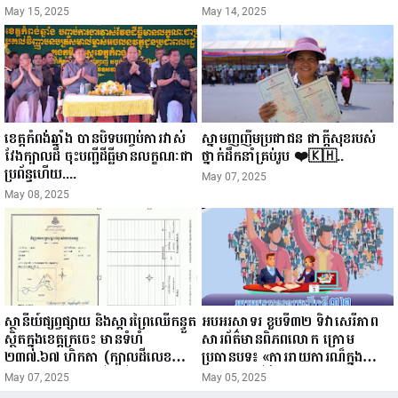
សមាជិកា នៃក្រុមគ្រួសារកម្មវិធីអាជីវ
ណែនាំស្តីពី "ការពង្រឹងនិងការបង្កើន
May 15, 2025
May 14, 2025
កម្មចល័ត និងកម្មករសំណង់ សូមគោរព
ប្រសិទ្ធភាពការសិក្សាគម្រោងប្លង់ និង
ជូនពរ ជូនចំពោះ ឯកឧត្តម សាយ
ការត្រួតពិនិត្យនិងបញ្ជាក់សំណង់"...
សំអាល់ ប្រធានសហភាពសហព័ន្ធ
យុវជនកម្ពុជា រាធានីភ្នំពេញ សូមទទួល
បាននូវ សុខភាពល្អបរិបូរណ៍
កម្លាំងមាំមួន បញ្ញាញាណវាងវៃ
អាយុយឺនយូរ ...
ខេត្តកំពង់ឆ្នាំង បានបិទបញ្ចប់ការវាស់
ស្នាមញញឹមប្រជាជន ជាក្តីសុខរបស់
វែងក្បាលដី ចុះបញ្ជីដីធ្លីមានលក្ខណៈជា
ថ្នាក់ដឹកនាំគ្រប់រូប ❤️🇰🇭..
ប្រព័ន្ធហើយ....
May 07, 2025
May 08, 2025
ស្ថានីយ៍ផ្សព្វផ្សាយ និងស្តារព្រៃឈើកន្ទួត
អបអរសាទរ ខួបទី៣២ ទិវាសេរីភាព
ស្ថិតក្នុងខេត្តក្រចេះ មានទំហំ
សារព័ត៌មានពិភពលោក ក្រេាម
២៣៧.៦៧ ហិកតា (ក្បាលដីលេខ
ប្រធានបទ៖ ​​«ការរាយការណ៏ក្នុង
១៦) ត្រូវបានចុះបញ្ជីជាដីរដ្ឋ...
ពិភពលេាកថ្មីដ៏ក្លាហាន: ផលប៉ះពាល់
May 07, 2025
May 05, 2025
នៃបញ្ញាសិប្បនិម្មិតលេីសេរីភាពសារ