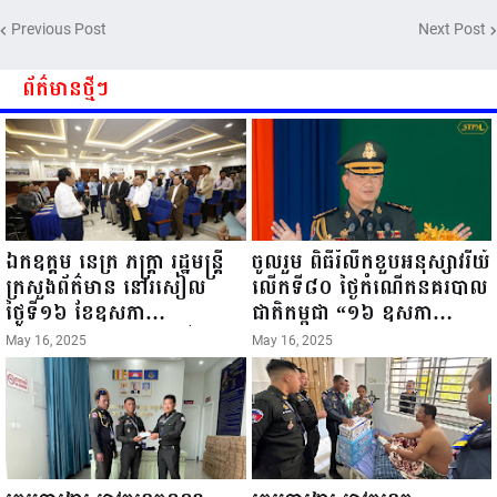
ព័ត៌មាននិងប្រព័ន្ធផ្សព្វផ្សាយ» ៣
Previous Post
Next Post
ឧសភា ១៩៩៣ - ៣ ឧសភា ២០២៥..
ព័ត៌មានថ្មីៗ
ឯកឧត្តម នេត្រ ភក្ត្រា រដ្ឋមន្ត្រី
ចូលរួម ពិធីរំលឹកខួបអនុស្សាវរីយ៍
ក្រសួងព័ត៌មាន នៅរសៀល
លើកទី៨០ ថ្ងៃកំណើតនគរបាល
ថ្ងៃទី១៦ ខែឧសភា
ជាតិកម្ពុជា “១៦ ឧសភា
ឆ្នាំ២០២៥នេះ បានអញ្ជើញចុះ
១៩៤៥ ~ ១៦ ឧសភា
May 16, 2025
May 16, 2025
ធ្វើជំរឿនថ្នាក់ដឹកនាំមន្ត្រីរាជ
២០២៥”...
ការស៉ីវិល នៃក្រសួងព័ត៌មាន...