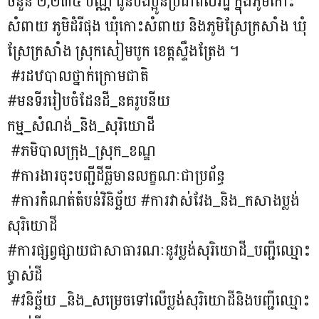
ចំនួន ២,២៣៤ បណ្ណ ជូនបងប្អូនប្រជាពលរដ្ឋ ក្នុងភូមិកោះ
សំពាយ ភូមិដំរីផុង ឃុំកោះសំពាយ និងភូមិស្រែក្រសាំង ឃុំ
ស្រែក្រសាំង ស្រុកសៀមបូក ខេត្តស្ទឹងត្រែង ។
#រដឋបាលថ្នាក់ក្រោមជាតិ
#មនទីររៀបចំដែនដី_នគរូបនីយ
កម្ម_សំណង់_និង_សុរិយោដី
#ភមិបាលក្រុង_ស្រុក_ខណ្ឌ
#ការងារចុះបញ្ជីដីធ្លីមានលក្ខណៈជាប្រព័ន្ធ
#ការកំណត់តំបន់វិនិច្ឆ័យ #ការវាស់វែង_និង_កសាងប្លង់
សុរិយោដី
#ការផ្សព្វផ្សាយជាសាធារណៈនូវប្លង់សុរិយោដី_បញ្ជីឈ្មោះ
ម្ចាស់ដី
#វនិច្ឆ័យ _និង_សម្រេចទៅលើប្លង់សុរិយោដីនិងបញ្ជីឈ្មោះ