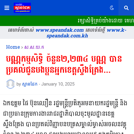
រក្សាសិទ្ធិគ្រប់យ៉ាងដោយ គេហ
គេហទំព័រចាស់
www.speandak.com
គេហទំព័រថ្មី
www.k-
speandak.com.kh
Home
ស.ស.យ.ក
បណ្ណកម្មសិទ្ធិ ចំនួន២,២៣៤ បណ្ណ បាន
ប្រគល់ជូនបងប្អូនអ្នកខេត្តស្ទឹងត្រែង...
by
ស្ពានដែក
-
January 10, 2025
ឯកឧត្តម ផៃ ប៊ុនឈឿន រដ្ឋមន្រ្តីប្រតិភូអមនាយករដ្ឋមន្រ្តី និង
ជាប្រធានក្រុមការងាររាជរដ្ឋាភិបាលចុះមូលដ្ឋានខេត្ត
ស្ទឹងត្រែង បានប្រគល់វិញ្ញាបនបត្រសម្គាល់ម្ចាស់អចលនវត្ថុ