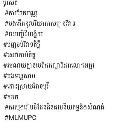
ម្ចាស់ដី
#ការចែកបណ្ណ
#បងកើតនូវបរិយាកាសគ្មានវិវាទ
#ចះបញ្ជីដីបង្ហើយ
#បញចប់វិវាទដីធ្លី
#សេវាគាប់ចិត្ត
#រមណយដ្ឋាន​បេតិកភណ្ឌពិភពលោកអង្គរ
#បងទន្លេសាប
#ដោះស្រាយវិវាទបុរី
#កអក
#ករសួងរៀបចំដែនដីនគរូបនីយកម្មនិងសំណង់
#MLMUPC