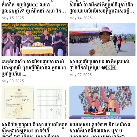
កំណើត គម្រប់ខួប៤៤ ឈាន
សំណង់ បានដឹកនាំកិច្ចប្រជុំពិគ្រោះនិង
ចូល៤៥ឆ្នាំ🎉 ថ្នាក់ដឹកនាំ សមាជិក
ផ្តល់យោបល់លើសេចក្តីព្រាងសេចក្តី
សមាជិកា នៃក្រុមគ្រួសារកម្មវិធីអាជីវ
ណែនាំស្តីពី "ការពង្រឹងនិងការបង្កើន
May 15, 2025
May 14, 2025
កម្មចល័ត និងកម្មករសំណង់ សូមគោរព
ប្រសិទ្ធភាពការសិក្សាគម្រោងប្លង់ និង
ជូនពរ ជូនចំពោះ ឯកឧត្តម សាយ
ការត្រួតពិនិត្យនិងបញ្ជាក់សំណង់"...
សំអាល់ ប្រធានសហភាពសហព័ន្ធ
យុវជនកម្ពុជា រាធានីភ្នំពេញ សូមទទួល
បាននូវ សុខភាពល្អបរិបូរណ៍
កម្លាំងមាំមួន បញ្ញាញាណវាងវៃ
អាយុយឺនយូរ ...
ខេត្តកំពង់ឆ្នាំង បានបិទបញ្ចប់ការវាស់
ស្នាមញញឹមប្រជាជន ជាក្តីសុខរបស់
វែងក្បាលដី ចុះបញ្ជីដីធ្លីមានលក្ខណៈជា
ថ្នាក់ដឹកនាំគ្រប់រូប ❤️🇰🇭..
ប្រព័ន្ធហើយ....
May 07, 2025
May 08, 2025
ស្ថានីយ៍ផ្សព្វផ្សាយ និងស្តារព្រៃឈើកន្ទួត
អបអរសាទរ ខួបទី៣២ ទិវាសេរីភាព
ស្ថិតក្នុងខេត្តក្រចេះ មានទំហំ
សារព័ត៌មានពិភពលោក ក្រេាម
២៣៧.៦៧ ហិកតា (ក្បាលដីលេខ
ប្រធានបទ៖ ​​«ការរាយការណ៏ក្នុង