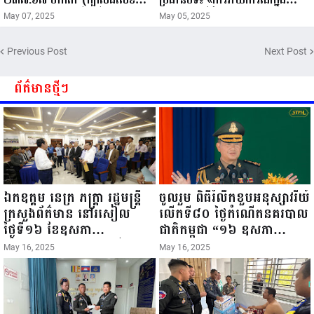
១៦) ត្រូវបានចុះបញ្ជីជាដីរដ្ឋ...
ពិភពលេាកថ្មីដ៏ក្លាហាន: ផលប៉ះពាល់
May 07, 2025
May 05, 2025
នៃបញ្ញាសិប្បនិម្មិតលេីសេរីភាពសារ
ព័ត៌មាននិងប្រព័ន្ធផ្សព្វផ្សាយ» ៣
Previous Post
Next Post
ឧសភា ១៩៩៣ - ៣ ឧសភា ២០២៥..
ព័ត៌មានថ្មីៗ
ឯកឧត្តម នេត្រ ភក្ត្រា រដ្ឋមន្ត្រី
ចូលរួម ពិធីរំលឹកខួបអនុស្សាវរីយ៍
ក្រសួងព័ត៌មាន នៅរសៀល
លើកទី៨០ ថ្ងៃកំណើតនគរបាល
ថ្ងៃទី១៦ ខែឧសភា
ជាតិកម្ពុជា “១៦ ឧសភា
ឆ្នាំ២០២៥នេះ បានអញ្ជើញចុះ
១៩៤៥ ~ ១៦ ឧសភា
May 16, 2025
May 16, 2025
ធ្វើជំរឿនថ្នាក់ដឹកនាំមន្ត្រីរាជ
២០២៥”...
ការស៉ីវិល នៃក្រសួងព័ត៌មាន...