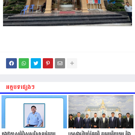
អត្ថបទផ្សេងៗ
ក្នុងឱកាសដ៏វិសេសវិសាលនៃខួប
ក្រសួងរៀបចំដែនដី នគរូបនីយកម្ម និង