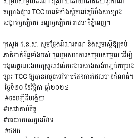
សម្របសម្រួលដំណោះស្រាយដោយជោគជ័យនូវករណី
គម្រោងផ្សារ TCC មានទីតាំងស្ថិតនៅភូមិបឹងសាឡាង
សង្កាត់ឫស្សីកែវ ខណ្ឌឫស្សីកែវ រាជធានីភ្នំពេញ។
​ ក្រសួង ដ.ន.ស.​ សូមថ្លែងអំណរគុណ​ និងសូមស្នេីឱ្យគ្រប់
ភាគីពាក់ព័ន្ធទាំងអស់​ ចូលរួមសហការសម្របសម្រួល ដើម្បី
បង្កលក្ខណៈងាយស្រួលដល់ការងារសាងសង់បញ្ចប់គម្រោង
ផ្សារ TCC ឱ្យបានរលូនទៅតាមផែនការដែលបានកំណត់។
ថ្ងៃ​ទី​២០ ខែ​វិច្ឆិកា ឆ្នាំ​២០២៤
#ចះបញ្ជីដីបង្ហើយ​
#សេវាគាប់ចិត្ត​
#បរយាកាសគ្មានវិវាទ​
#កអក