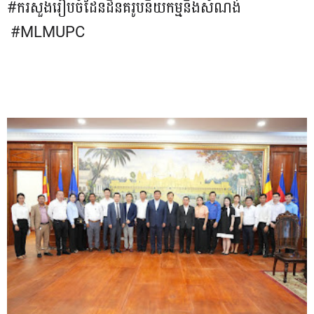
#ករសួងរៀបចំដែនដីនគរូបនីយកម្មនិងសំណង់
#MLMUPC