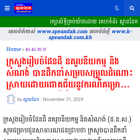
រក្សាសិទ្ធិគ្រប់យ៉ាងដោយ គេហទំព័រ ស្ពានដែក
គេហទំព័រចាស់
www.speandak.com
គេហទំព័រថ្មី
www.k-
speandak.com.kh
Home
ស.ស.យ.ក
ក្រសួងរៀបចំដែនដី នគរូបនីយកម្ម និង
សំណង់ បានដឹកនាំសម្របសម្រួលដំណោះ
ស្រាយដោយជោគជ័យនូវករណីគម្រោង
ផ្សារ TCC មានទីតាំងស្ថិតនៅភូមិបឹង
by
ស្ពានដែក
-
November 21, 2024
សាឡាង សង្កាត់ឫស្សីកែវ ខណ្ឌឫស្សីកែវ
រាជធានីភ្នំពេញ...
ក្រសួងរៀបចំដែនដី នគរូបនីយកម្ម និងសំណង់ (ដ.ន.ស.)
សូមជម្រាបជូនសាធារណជន​ជ្រាបថា​ ក្រសួងបានដឹកនាំ