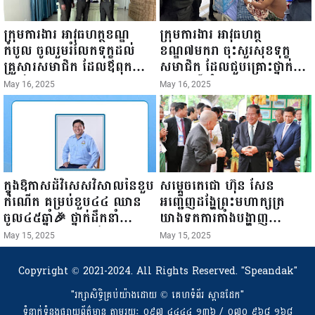
ក្រុមការងារ អាវុធហត្ថខណ្ឌ
ក្រុមការងារ អាវុធហត្ថ
កំបូល ចូលរួមរំលែកទុក្ខដល់
ខណ្ឌ៧មករា ចុះសួរសុខទុក្ខ
គ្រួសារសមាជិក ដែលឪពុកក្មេក
សមាជិក ដែលជួបគ្រោះថ្នាក់
របស់លោកទទួលមរណៈភាព!
ចរាចរណ៍ កំពុងសម្រាកព្យាបាល
May 16, 2025
May 16, 2025
នៅមន្ទីរពេទ្យ!
ក្នុងឱកាសដ៏វិសេសវិសាលនៃខួប
សម្តេចតេជោ ហ៊ុន សែន
កំណើត គម្រប់ខួប៤៤ ឈាន
អញ្ជើញដង្ហែព្រះមហាក្សត្រ
ចូល៤៥ឆ្នាំ🎉 ថ្នាក់ដឹកនាំ
យាងទតការតាំងបង្ហាញ
សមាជិក សមាជិកា នៃក្រុម
ផលិតផលកសិកម្ម កសិ
May 15, 2025
May 15, 2025
គ្រួសារកម្មវិធីអាជីវកម្មចល័ត និង
ឧស្សាហកម្ម និងសិប្បកម្ម ក្នុង
កម្មករសំណង់ សូមគោរពជូនពរ
ព្រះរាជពិធីច្រត់ព្រះនង្គ័ល...
Copyright © 2021-2024. All Rights Reserved.
"Speandak"
ជូនចំពោះ ឯកឧត្តម សាយ
"រក្សាសិទ្ធិគ្រប់យ៉ាងដោយ​ © គេហទំព័រ ស្ពានដែក"
សំអាល់ ប្រធានសហភាព
ទំនាក់ទំនងផ្សាយព័ត៌មាន តាមរយៈ ០៩៧ ៤៤៤៤ ១៣៦ / ០៧០ ៩៦៨ ១៦៨