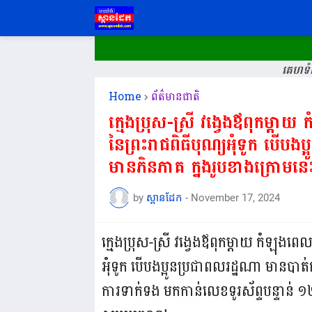
គេហទំព
Home
ព័ត៌មានជាតិ
ក្មេងប្រុស-ស្រី វង្វេង​ឪពុក​ម្តា
នៃព្រះរាជពិធីបុណ្យអុំទូក បើ​បងប្អ
មាន​ភិនភាគ ក្នុង​រូប​ខាងក្រោមនេះ
by
ស្ពានដែក
-
November 17, 2024
ក្មេងប្រុស-ស្រី វង្វេង​ឪពុក​ម្តាយ កំឡុងពេ
អុំទូក បើ​បងប្អូន​ប្រជាពលរដ្ឋ​ណា មាន​បាត់​
ការ​ទាក់ទង មក​កាន់លេខទូរស័ព្ទបន្ទាន់