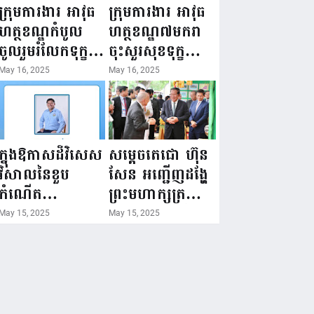
ជំរឿនថ្នាក់ដឹកនាំ
១៦ ឧសភា
ក្រុមការងារ អាវុធ
ក្រុមការងារ អាវុធ
មន្ត្រីរាជការស៉ីវិល
២០២៥”...
ហត្ថខណ្ឌកំបូល
ហត្ថខណ្ឌ៧មករា
នៃក្រសួងព័ត៌មាន...
ចូលរួមរំលែកទុក្ខ
ចុះសួរសុខទុក្ខ
ដល់គ្រួសារ
សមាជិក ដែលជួប
May 16, 2025
May 16, 2025
សមាជិក ដែល
គ្រោះថ្នាក់
ឪពុកក្មេករបស់
ចរាចរណ៍ កំពុង
លោកទទួលមរណៈ
សម្រាកព្យាបាល
ភាព!
នៅមន្ទីរពេទ្យ!
ក្នុងឱកាសដ៏វិសេស
សម្តេចតេជោ ហ៊ុន
វិសាលនៃខួប
សែន អញ្ជើញដង្ហែ
កំណើត
ព្រះមហាក្សត្រ
គម្រប់ខួប៤៤
យាងទតការតាំង
May 15, 2025
May 15, 2025
ឈានចូល៤៥ឆ្នាំ
បង្ហាញផលិតផល
🎉 ថ្នាក់ដឹកនាំ
កសិកម្ម កសិ
សមាជិក សមាជិកា
ឧស្សាហកម្ម និង
នៃក្រុមគ្រួសារ
សិប្បកម្ម ក្នុងព្រះ
កម្មវិធីអាជីវកម្ម
រាជពិធីច្រត់