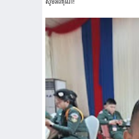
សូមអរគុណ!