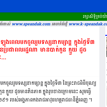
រក្សាសិទ្ធិគ្រប់យ៉ាងដោ
័រចាស់
www.speandak.com
គេហទំព័រថ្មី
www.k-speandak.c
យ កំឡុងពេលមកចូលរួមទស្សនាកម្សាន្ត ក្នុងថ្ងៃទី៣
ូន​ប្រជាពលរដ្ឋ​ណា មាន​បាត់​កូន ក្មួយ ដូច​
...
លមកចូលរួមទស្សនាកម្សាន្ត ក្នុងថ្ងៃទី៣ នៃព្រះរាជពិធីបុណ្យ
កូន ក្មួយ ដូច​មាន​ភិនភាគ ក្នុង​រូប​ខាងក្រោមនេះ សូម​ធ្វើ
 ១២៩១ របស់អង្គភាពកងរាជអាវុធហត្ថរាជធានីភ្នំពេញ ។