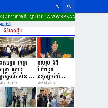
យ គេហទំព័រ ស្ពានដែក​ "WWW.SPEANDAK.COM" គេហទំព័រ ស្ពានដែក 
om.kh
ព័ត៌មានថ្មីៗ
ឯកឧត្តម នេត្រ
ចូលរួម ពិធី
ភក្ត្រា រដ្ឋមន្ត្រី
រំលឹកខួប
ក្រសួងព័ត៌មាន នៅ
អនុស្សាវរីយ៍
រសៀលថ្ងៃទី១៦ ខែ
លើកទី៨០ ថ្ងៃ
May 16, 2025
May 16, 2025
ឧសភា
កំណើតនគរបាល
ឆ្នាំ២០២៥នេះ
ជាតិកម្ពុជា “១៦
បានអញ្ជើញចុះធ្វើ
ឧសភា ១៩៤៥ ~