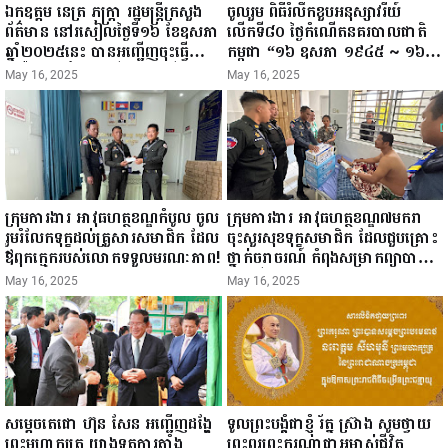
ឯកឧត្តម នេត្រ ភក្ត្រា រដ្ឋមន្ត្រីក្រសួង
ចូលរួម ពិធីរំលឹកខួបអនុស្សាវរីយ៍
ព័ត៌មាន នៅរសៀលថ្ងៃទី១៦ ខែឧសភា
លើកទី៨០ ថ្ងៃកំណើតនគរបាលជាតិ
ឆ្នាំ២០២៥នេះ បានអញ្ជើញចុះធ្វើ
កម្ពុជា “១៦ ឧសភា ១៩៤៥ ~ ១៦
ជំរឿនថ្នាក់ដឹកនាំមន្ត្រីរាជការស៉ីវិល នៃ
ឧសភា ២០២៥”...
May 16, 2025
May 16, 2025
ក្រសួងព័ត៌មាន...
ក្រុមការងារ អាវុធហត្ថខណ្ឌកំបូល ចូល
ក្រុមការងារ អាវុធហត្ថខណ្ឌ៧មករា
រួមរំលែកទុក្ខដល់គ្រួសារសមាជិក ដែល
ចុះសួរសុខទុក្ខសមាជិក ដែលជួបគ្រោះ
ឪពុកក្មេករបស់លោកទទួលមរណៈភាព!
ថ្នាក់ចរាចរណ៍ កំពុងសម្រាកព្យាបាល
នៅមន្ទីរពេទ្យ!
May 16, 2025
May 16, 2025
សម្តេចតេជោ ហ៊ុន សែន អញ្ជើញដង្ហែ
ទូលព្រះបង្គំជាខ្ញុំ រ័ត្ន ស្រ៊ាង សូមថ្វាយ
ព្រះមហាក្សត្រ យាងទតការតាំង
ព្រះពរព្រះករុណាជាអម្ចាស់ជីវិត