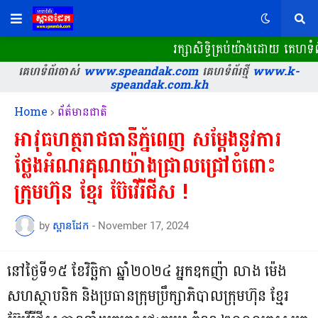
រក្សាសិទ្ធិគ្រប់យ៉ាងដោយ គេហទំព័រ
គេហទំព័រចាស់
www.speandak.com
គេហទំព័រថ្មី
www.k-
speandak.com.kh
Home
ព័ត៌មានជាតិ
អាវុធហត្ថរាជធានីភ្នំពេញ សម្តែងនូវការ
ថ្លែងអំណរគុណយ៉ាងជ្រាលជ្រៅចំពោះ
ក្រុមហ៊ុន ខែ្មរ ប៊ែវើរីជីស !
by
ស្ពានដែក
-
November 17, 2024
នៅថ្ងៃទី១៥ ខែវិច្ឆិកា ឆ្នាំ២០២៤ អ្នកឧកញ៉ា លាង ម៉េង
សហស្ថាបនិក និងប្រធានក្រុមប្រឹក្សាភិបាលក្រុមហ៊ុន ខ្មែរ