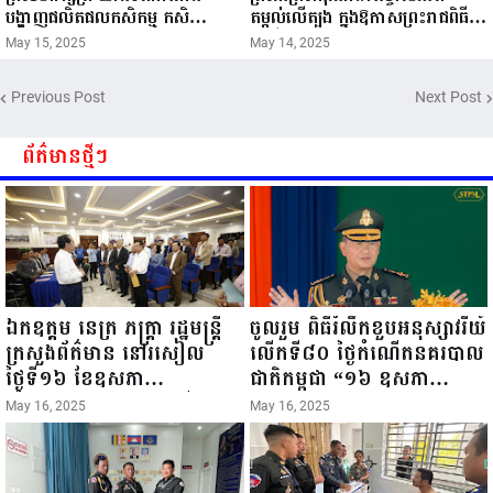
បង្ហាញផលិតផលកសិកម្ម កសិ
តម្កល់លើត្បូង ក្នុងឱកាសព្រះរាជពិធី
ឧស្សាហកម្ម និងសិប្បកម្ម ក្នុងព្រះរាជ
ចម្រើនព្រះជន្ម គម្រប់ខួប៧២ យាងចូល
May 15, 2025
May 14, 2025
ពិធីច្រត់ព្រះនង្គ័ល...
៧៣ព្រះវស្សា..
Previous Post
Next Post
ព័ត៌មានថ្មីៗ
ឯកឧត្តម នេត្រ ភក្ត្រា រដ្ឋមន្ត្រី
ចូលរួម ពិធីរំលឹកខួបអនុស្សាវរីយ៍
ក្រសួងព័ត៌មាន នៅរសៀល
លើកទី៨០ ថ្ងៃកំណើតនគរបាល
ថ្ងៃទី១៦ ខែឧសភា
ជាតិកម្ពុជា “១៦ ឧសភា
ឆ្នាំ២០២៥នេះ បានអញ្ជើញចុះ
១៩៤៥ ~ ១៦ ឧសភា
May 16, 2025
May 16, 2025
ធ្វើជំរឿនថ្នាក់ដឹកនាំមន្ត្រីរាជ
២០២៥”...
ការស៉ីវិល នៃក្រសួងព័ត៌មាន...