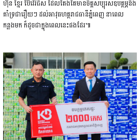
ហ៊ុន ខែ្មរ ប៊ែវើរីជីស ដែលតែងតែមានចិត្តសប្បុរសឧបត្ថម្ភនិង
គាំទ្រជារឿយៗ ដល់អាវុធហត្ថរាជធានីភ្នំពេញ នាពេល
កន្លងមក ក៏ដូចជាក្នុងពេលនេះផងដែរ៕