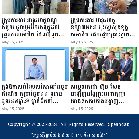
ក្រុមការងារ អាវុធហត្ថខណ្ឌ
ក្រុមការងារ អាវុធហត្ថ
កំបូល ចូលរួមរំលែកទុក្ខដល់
ខណ្ឌ៧មករា ចុះសួរសុខទុក្ខ
គ្រួសារសមាជិក ដែលឪពុកក្មេក
សមាជិក ដែលជួបគ្រោះថ្នាក់
របស់លោកទទួលមរណៈភាព!
ចរាចរណ៍ កំពុងសម្រាកព្យាបាល
May 16, 2025
May 16, 2025
នៅមន្ទីរពេទ្យ!
ក្នុងឱកាសដ៏វិសេសវិសាលនៃខួប
សម្តេចតេជោ ហ៊ុន សែន
កំណើត គម្រប់ខួប៤៤ ឈាន
អញ្ជើញដង្ហែព្រះមហាក្សត្រ
ចូល៤៥ឆ្នាំ🎉 ថ្នាក់ដឹកនាំ
យាងទតការតាំងបង្ហាញ
សមាជិក សមាជិកា នៃក្រុម
ផលិតផលកសិកម្ម កសិ
May 15, 2025
May 15, 2025
គ្រួសារកម្មវិធីអាជីវកម្មចល័ត និង
ឧស្សាហកម្ម និងសិប្បកម្ម ក្នុង
កម្មករសំណង់ សូមគោរពជូនពរ
ព្រះរាជពិធីច្រត់ព្រះនង្គ័ល...
Copyright © 2021-2024. All Rights Reserved.
"Speandak"
ជូនចំពោះ ឯកឧត្តម សាយ
"រក្សាសិទ្ធិគ្រប់យ៉ាងដោយ​ © គេហទំព័រ ស្ពានដែក"
សំអាល់ ប្រធានសហភាព