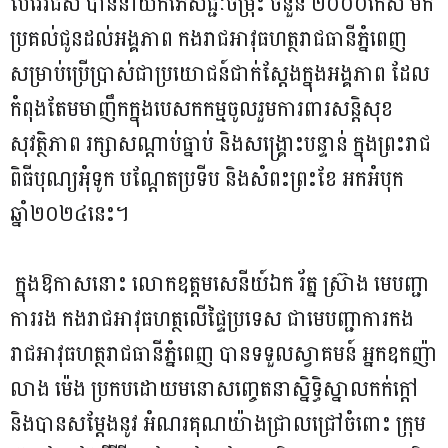
ប៊ែវើរីជីស បាននាំយកភេសជ្ជៈចម្រុះ ចំនួន ២០០០កេស មក
ប្រគល់ជូនដល់អង្គភាព កងរាជអាវុធហត្ថរាជធានីភ្នំពេញ
សម្រាប់ប្រើប្រាស់ជាប្រយោជន៍ជាក់ស្ដែងក្នុងអង្គភាព ដែល
កំពុងតែមមាញឹកក្នុងបេសកកម្មចូលរួមការពារសន្តិសុខ
សុវត្ថិភាព រក្សាសណ្តាប់ធ្នាប់ និងសង្គ្រោះបន្ទាន់ ក្នុងព្រះរាជ
ពិធីបុណ្យអុំទូក បណ្តែតប្រទីប និងសំពះព្រះខែ អកអំបុក
ឆ្នាំ២០២៤នេះ។
ក្នុងឱកាសនោះ លោកឧត្តមសេនីយ៍ឯក រ័ត្ន ស្រ៊ាង មេបញ្ជា
ការរង កងរាជអាវុធហត្ថលើផ្ទៃប្រទេស ជាមេបញ្ជាការកង
រាជអាវុធហត្ថរាជធានីភ្នំពេញ បានទទួលស្វាគមន៍ អ្នកឧកញ៉ា
លាង ម៉េង ប្រកបដោយមនោសញ្ចេតនាស្និទ្ធិស្នាលកក់ក្តៅ
និងបានសម្តែងនូវ អំណរគុណយ៉ាងជ្រាលជ្រៅចំពោះ ក្រុម