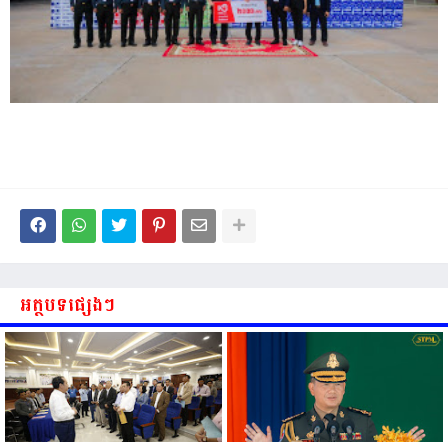
អត្ថបទផ្សេងៗ