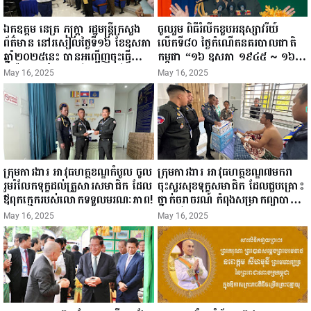
ឯកឧត្តម នេត្រ ភក្ត្រា រដ្ឋមន្ត្រីក្រសួង
ចូលរួម ពិធីរំលឹកខួបអនុស្សាវរីយ៍
ព័ត៌មាន នៅរសៀលថ្ងៃទី១៦ ខែឧសភា
លើកទី៨០ ថ្ងៃកំណើតនគរបាលជាតិ
ឆ្នាំ២០២៥នេះ បានអញ្ជើញចុះធ្វើ
កម្ពុជា “១៦ ឧសភា ១៩៤៥ ~ ១៦
ជំរឿនថ្នាក់ដឹកនាំមន្ត្រីរាជការស៉ីវិល នៃ
ឧសភា ២០២៥”...
May 16, 2025
May 16, 2025
ក្រសួងព័ត៌មាន...
ក្រុមការងារ អាវុធហត្ថខណ្ឌកំបូល ចូល
ក្រុមការងារ អាវុធហត្ថខណ្ឌ៧មករា
រួមរំលែកទុក្ខដល់គ្រួសារសមាជិក ដែល
ចុះសួរសុខទុក្ខសមាជិក ដែលជួបគ្រោះ
ឪពុកក្មេករបស់លោកទទួលមរណៈភាព!
ថ្នាក់ចរាចរណ៍ កំពុងសម្រាកព្យាបាល
នៅមន្ទីរពេទ្យ!
May 16, 2025
May 16, 2025