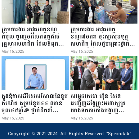
ក្រុមការងារ អាវុធហត្ថខណ្ឌ
ក្រុមការងារ អាវុធហត្ថ
កំបូល ចូលរួមរំលែកទុក្ខដល់
ខណ្ឌ៧មករា ចុះសួរសុខទុក្ខ
គ្រួសារសមាជិក ដែលឪពុកក្មេក
សមាជិក ដែលជួបគ្រោះថ្នាក់
របស់លោកទទួលមរណៈភាព!
ចរាចរណ៍ កំពុងសម្រាកព្យាបាល
May 16, 2025
May 16, 2025
នៅមន្ទីរពេទ្យ!
ក្នុងឱកាសដ៏វិសេសវិសាលនៃខួប
សម្តេចតេជោ ហ៊ុន សែន
កំណើត គម្រប់ខួប៤៤ ឈាន
អញ្ជើញដង្ហែព្រះមហាក្សត្រ
ចូល៤៥ឆ្នាំ🎉 ថ្នាក់ដឹកនាំ
យាងទតការតាំងបង្ហាញ
សមាជិក សមាជិកា នៃក្រុម
ផលិតផលកសិកម្ម កសិ
May 15, 2025
May 15, 2025
គ្រួសារកម្មវិធីអាជីវកម្មចល័ត និង
ឧស្សាហកម្ម និងសិប្បកម្ម ក្នុង
កម្មករសំណង់ សូមគោរពជូនពរ
ព្រះរាជពិធីច្រត់ព្រះនង្គ័ល...
Copyright © 2021-2024. All Rights Reserved.
"Speandak"