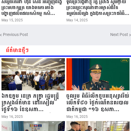
សម្តេចតេជោ ហ៊ុន សែន អញ្ជើញដង្ហែ
ទូលព្រះបង្គំជាខ្ញុំ រ័ត្ន ស្រ៊ាង សូមថ្វាយ
ព្រះមហាក្សត្រ យាងទតការតាំង
ព្រះពរព្រះករុណាជាអម្ចាស់ជីវិត
បង្ហាញផលិតផលកសិកម្ម កសិ
តម្កល់លើត្បូង ក្នុងឱកាសព្រះរាជពិធី
ឧស្សាហកម្ម និងសិប្បកម្ម ក្នុងព្រះរាជ
ចម្រើនព្រះជន្ម គម្រប់ខួប៧២ យាងចូល
May 15, 2025
May 14, 2025
ពិធីច្រត់ព្រះនង្គ័ល...
៧៣ព្រះវស្សា..
Previous Post
Next Post
ព័ត៌មានថ្មីៗ
ឯកឧត្តម នេត្រ ភក្ត្រា រដ្ឋមន្ត្រី
ចូលរួម ពិធីរំលឹកខួបអនុស្សាវរីយ៍
ក្រសួងព័ត៌មាន នៅរសៀល
លើកទី៨០ ថ្ងៃកំណើតនគរបាល
ថ្ងៃទី១៦ ខែឧសភា
ជាតិកម្ពុជា “១៦ ឧសភា
ឆ្នាំ២០២៥នេះ បានអញ្ជើញចុះ
១៩៤៥ ~ ១៦ ឧសភា
May 16, 2025
May 16, 2025
ធ្វើជំរឿនថ្នាក់ដឹកនាំមន្ត្រីរាជ
២០២៥”...
ការស៉ីវិល នៃក្រសួងព័ត៌មាន...