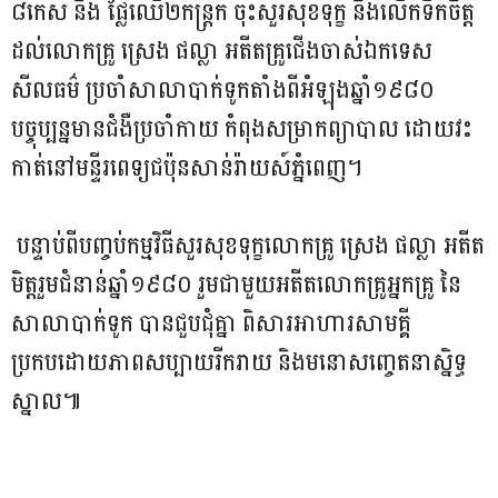
៨កេស និង ផ្លែឈើ២កន្រ្តក ចុះសួរសុខទុក្ខ និងលើកទឹកចិត្ត
ដល់លោកគ្រូ ស្រេង ផល្លា អតីតគ្រូជើងចាស់ឯកទេស
សីលធម៌ ប្រចាំសាលាបាក់ទូកតាំងពីអំឡុងឆ្នាំ១៩៨០
បច្ចុប្បន្នមានជំងឺប្រចាំកាយ កំពុងសម្រាកព្យាបាល ដោយវះ
កាត់នៅមន្ទីរពេទ្យជប៉ុនសាន់រ៉ាយស៍ភ្នំពេញ។
បន្ទាប់ពីបញ្ចប់កម្មវិធីសួរសុខទុក្ខលោកគ្រូ ស្រេង ផល្លា អតីត
មិត្តរួមជំនាន់ឆ្នាំ១៩៨០ រួមជាមួយអតីតលោកគ្រូអ្នកគ្រូ នៃ
សាលាបាក់ទូក បានជួបជុំគ្នា ពិសារអាហារសាមគ្គី
ប្រកបដោយភាពសប្បាយរីករាយ និងមនោសញ្ចេតនាស្និទ្ធ
ស្នាល៕