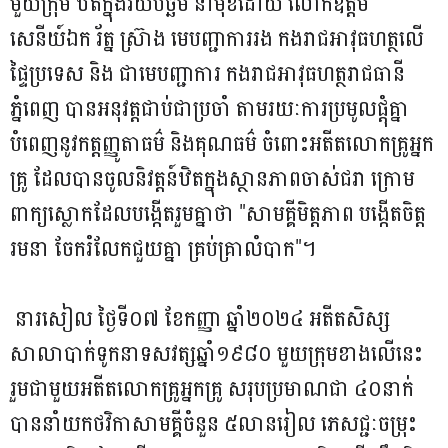
មួយក្រុម ឋិតក្នុងវ័យបច្ឆិម នាំមុខដោយ លោកឧត្តម
សេនីយ៍ឯក រ័ត្ន ស្រ៊ាង មេបញ្ជាការរង កងរាជអាវុធហត្ថលើ
ផ្ទៃប្រទេស និង ជាមេបញ្ជាការ កងរាជអាវុធហត្ថរាជធានី
ភ្នំពេញ បានអនុវត្តជាប់ជាប្រចាំ តាមរយៈការប្រមូលផ្តុំគ្នា
បំពេញនូវកត្តញ្ញូតាធម៌ និងគុណធម៌ ចំពោះអតីតលោកគ្រូអ្នក
គ្រូ ដែលបានចូលនិវត្តន៍ឋិតក្នុងស្ថានភាពចាស់ជរា ក្រោម
ពាក្យស្លោកដែលបង្កើតរួមគ្នាថា "សាមគ្គីមិត្តភាព បង្កើតចិត្ត
រមនា ចែករំលែកជួយគ្នា គ្រប់គ្រាលំបាក"។
នារសៀល ថ្ងៃទី០៧ ខែកញ្ញា ឆ្នាំ២០២៤ អតីតសិស្ស
សាលាបាក់ទូកនាទសវត្សឆ្នាំ១៩៨០ មួយក្រុមខាងលើនេះ
រួមជាមួយអតីតលោកគ្រូអ្នកគ្រូ សរុបប្រមាណជា ៤០នាក់
បាននាំយកថវិកាសាមគ្គីចំនួន ៥លានរៀល ភេសជ្ជៈចម្រុះ