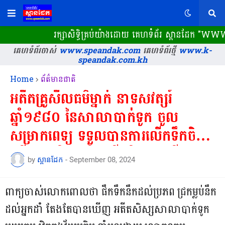
រក្សាសិទ្ធិគ្រប់យ៉ាងដោយ គេហទំព័រ ស្ពានដែក​ "WWW.S
គេហទំព័រចាស់
www.speandak.com
គេហទំព័រថ្មី
www.k-
speandak.com.kh
Home
ព័ត៌មានជាតិ
អតីតគ្រូសីលធម៌ម្នាក់ នាទសវត្សរ៍
ឆ្នាំ១៩៨០ នៃសាលាបាក់ទូក ចូល
សម្រាកពេទ្យ ទទួលបានការលើកទឹកចិត្តពី
អតីតកូនសិស្ស និងអតីតមិត្តរួមអាជីព
by
ស្ពានដែក
-
September 08, 2024
សាលាបាក់ទូកជាមួយគ្នា!
ពាក្យចាស់លោកពោលថា ផឹកទឹកនឹកដល់ប្រភព ជ្រកម្លប់នឹក
ដល់អ្នកដាំ តែងតែបានឃើញ អតីតសិស្សសាលាបាក់ទូក