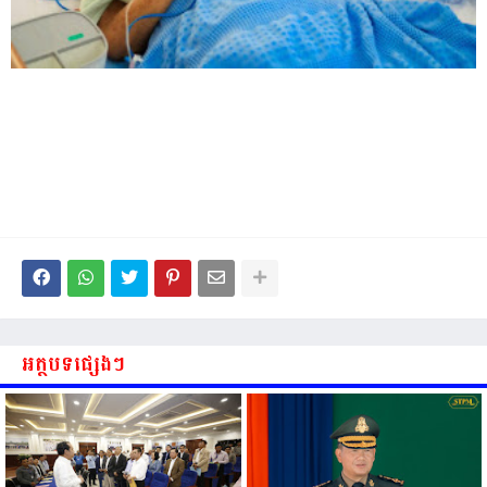
អត្ថបទផ្សេងៗ