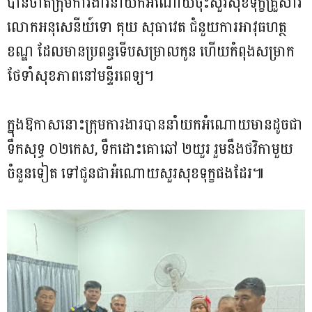
បានចាត់ក្រុមការងារនាំយកអំណោយចុះសួរសុខទុក្ខគ្រួសារ
លោកអនុសេនីយ៍ទោ គុយ​ សុធាវេត​ ជំនួយការអាវុធហត្ថ
ខណ្ឌ ដែលមានប្រពន្ធទើបសម្រាលកូន ហើយកំពុងសម្រាក
ថែទាំសុខភាពនៅមន្ទីរពេទ្យ។
ក្នុងឱកាសនោះក្រុមការងារបាននាំយកអំណោយមានដូចជា
ទឹកសុទ្ធ ០២កេស, ទឹកដោះគោឆៅ ២យួរ រួមនឹងថវិកាមួយ
ចំនួនទៀត ទៅជូនជាអំណោយសួរសុខទុក្ខផងដែរ៕