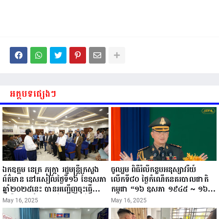
អត្ថបទផ្សេងៗ
ឯកឧត្តម នេត្រ ភក្ត្រា រដ្ឋមន្ត្រីក្រសួង
ចូលរួម ពិធីរំលឹកខួបអនុស្សាវរីយ៍
ព័ត៌មាន នៅរសៀលថ្ងៃទី១៦ ខែឧសភា
លើកទី៨០ ថ្ងៃកំណើតនគរបាលជាតិ
ឆ្នាំ២០២៥នេះ បានអញ្ជើញចុះធ្វើ
កម្ពុជា “១៦ ឧសភា ១៩៤៥ ~ ១៦
ជំរឿនថ្នាក់ដឹកនាំមន្ត្រីរាជការស៉ីវិល នៃ
ឧសភា ២០២៥”...
May 16, 2025
May 16, 2025
ក្រសួងព័ត៌មាន...