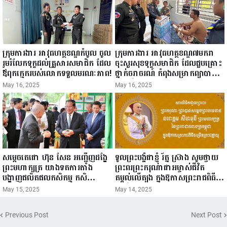
ក្រុមការងារ អាវុធហត្ថខណ្ឌកំបូល ចូល
ក្រុមការងារ អាវុធហត្ថខណ្ឌ៧មករា
រួមរំលែកទុក្ខដល់គ្រួសារសមាជិក ដែល
ចុះសួរសុខទុក្ខសមាជិក ដែលជួបគ្រោះ
ឪពុកក្មេករបស់លោកទទួលមរណៈភាព!
ថ្នាក់ចរាចរណ៍ កំពុងសម្រាកព្យាបាល
នៅមន្ទីរពេទ្យ!
May 16, 2025
May 16, 2025
សម្តេចតេជោ ហ៊ុន សែន អញ្ជើញដង្ហែ
ទូលព្រះបង្គំជាខ្ញុំ រ័ត្ន ស្រ៊ាង សូមថ្វាយ
ព្រះមហាក្សត្រ យាងទតការតាំង
ព្រះពរព្រះករុណាជាអម្ចាស់ជីវិត
បង្ហាញផលិតផលកសិកម្ម កសិ
តម្កល់លើត្បូង ក្នុងឱកាសព្រះរាជពិធី
ឧស្សាហកម្ម និងសិប្បកម្ម ក្នុងព្រះរាជ
ចម្រើនព្រះជន្ម គម្រប់ខួប៧២ យាងចូល
May 15, 2025
May 14, 2025
ពិធីច្រត់ព្រះនង្គ័ល...
៧៣ព្រះវស្សា..
Previous Post
Next Post