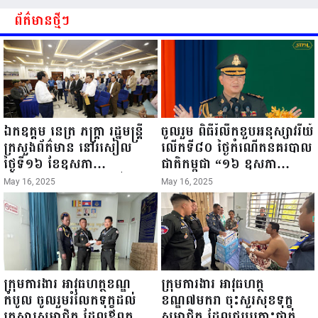
ព័ត៌មានថ្មីៗ
ឯកឧត្តម នេត្រ ភក្ត្រា រដ្ឋមន្ត្រី
ចូលរួម ពិធីរំលឹកខួបអនុស្សាវរីយ៍
ក្រសួងព័ត៌មាន នៅរសៀល
លើកទី៨០ ថ្ងៃកំណើតនគរបាល
ថ្ងៃទី១៦ ខែឧសភា
ជាតិកម្ពុជា “១៦ ឧសភា
ឆ្នាំ២០២៥នេះ បានអញ្ជើញចុះ
១៩៤៥ ~ ១៦ ឧសភា
May 16, 2025
May 16, 2025
ធ្វើជំរឿនថ្នាក់ដឹកនាំមន្ត្រីរាជ
២០២៥”...
ការស៉ីវិល នៃក្រសួងព័ត៌មាន...
ក្រុមការងារ អាវុធហត្ថខណ្ឌ
ក្រុមការងារ អាវុធហត្ថ
កំបូល ចូលរួមរំលែកទុក្ខដល់
ខណ្ឌ៧មករា ចុះសួរសុខទុក្ខ
គ្រួសារសមាជិក ដែលឪពុកក្មេក
សមាជិក ដែលជួបគ្រោះថ្នាក់