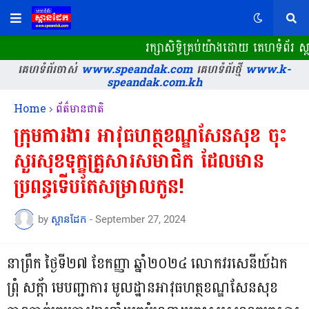
រក្សាសិទ្ធិគ្រប់យ៉ាងដោយ គេហទំព័រ 
គេហទំព័រចាស់
www.speandak.com
គេហទំព័រថ្មី
www.k-
speandak.com.kh
Home
ព័ត៌មានជាតិ
ក្រុមការងារ អាវុធហត្ថខណ្ឌសែនសុខ ចុះ
សួរសុខទុក្ខគ្រួសារសមាជិក ដែលមាន
ប្រពន្ធទើបតែសម្រាលកូន!
by
ស្ពានដែក
-
September 27, 2024
នាព្រឹក ថ្ងៃទី២៧ ខែកញ្ញា ឆ្នាំ២០២៤ លោកវរសេនីយ៍ឯក
ព្រុំ សក្ដ័ា មេបញ្ជាការ មូលដ្ឋានអាវុធហត្ថខណ្ឌសែនសុខ