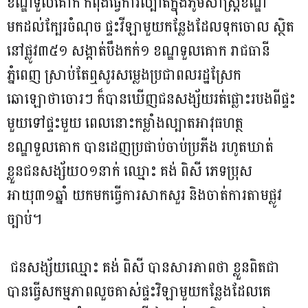
ខណ្ឌទួលគោក កំពុងធ្វើការល្បាតក្នុងភូមិសាស្ត្រខណ្ឌ
មកដល់ក្បែរចំណុច ផ្ទះវីឡាមួយកន្លែងដែលទុកចោល ស្ថិត
នៅផ្លូវ៣៥១ សង្កាត់បឹងកក់១ ខណ្ឌទួលគោក រាជធានី
ភ្នំពេញ ស្រាប់តែឮសូរសម្លេងប្រជាពលរដ្ឋស្រែក
ឆោឡោថាចោរៗ ក៏បានឃើញជនសង្ស័យរត់ផ្លោះរបងពីផ្ទះ
មួយទៅផ្ទះមួយ ពេលនោះកម្លាំងល្បាតអាវុធហត្ថ
ខណ្ឌទួលគោក បានដេញប្រផាប់ចាប់ប្រភីង រហូតឃាត់
ខ្លួនជនសង្ស័យ០១នាក់ ឈ្មោះ គង់ ពិសី ភេទប្រុស
អាយុ៣១ឆ្នាំ យកមកធ្វើការសាកសួរ និងចាត់ការតាមផ្លូវ
ច្បាប់។
ជនសង្ស័យឈ្មោះ គង់ ពិសី បានសារភាពថា ខ្លួនពិតជា
បានធ្វើសកម្មភាពលួចគាស់ផ្ទះវិឡាមួយកន្លែងដែលគេ