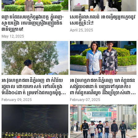
ពន្លាតដែនសមត្ថកិច្ចឆ្លងខេត្ត ភ្នំពេញ-
សេចក្តីលោភលន់ អាចធ្វើឲ្យអ្នកភ្លេចនូវ
ស្វាយរៀង រកឃើញគ្រឿងញៀនជិត
សេចក្តីត្រិះរិះ!
៣គីឡូក្រាម!
April 25, 2025
May 12, 2025
អាវុធហត្ថរាជធានីភ្នំពេញ ដាក់វិន័យ
អាវុធហត្ថរាជធានីភ្នំពេញ ឃាត់ខ្លួនជន
រដ្ឋបាល ដោយកោសក់ ទៅលើក្មេង
សង្ស័យ០៣នាក់ បញ្ជូនទៅតុលាការ
ទំនើង០៤នាក់ ព្រមទាំងដកហូតម៉ូតូ
ពាក់ព័ន្ធករណីលួច និងប្រើប្រាស់ដោយ
រក្សាទុក ០៣ខែ!
ខុសច្បាប់នូវសារធាតុញៀន!
February 09, 2025
February 07, 2025