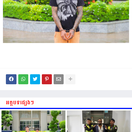
អត្ថបទផ្សេងៗ