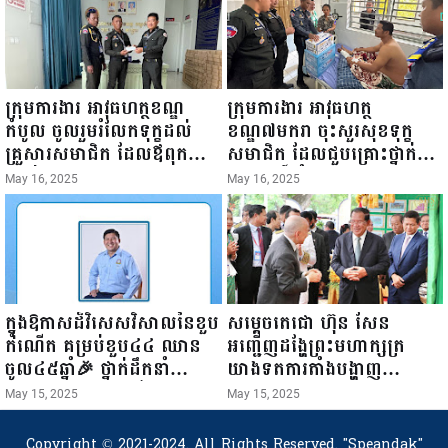
ការស៉ីវិល នៃក្រសួងព័ត៌មាន...
ក្រុមការងារ អាវុធហត្ថខណ្ឌ
ក្រុមការងារ អាវុធហត្ថ
កំបូល ចូលរួមរំលែកទុក្ខដល់
ខណ្ឌ៧មករា ចុះសួរសុខទុក្ខ
គ្រួសារសមាជិក ដែលឪពុកក្មេក
សមាជិក ដែលជួបគ្រោះថ្នាក់
របស់លោកទទួលមរណៈភាព!
ចរាចរណ៍ កំពុងសម្រាកព្យាបាល
May 16, 2025
May 16, 2025
នៅមន្ទីរពេទ្យ!
ក្នុងឱកាសដ៏វិសេសវិសាលនៃខួប
សម្តេចតេជោ ហ៊ុន សែន
កំណើត គម្រប់ខួប៤៤ ឈាន
អញ្ជើញដង្ហែព្រះមហាក្សត្រ
ចូល៤៥ឆ្នាំ🎉 ថ្នាក់ដឹកនាំ
យាងទតការតាំងបង្ហាញ
សមាជិក សមាជិកា នៃក្រុម
ផលិតផលកសិកម្ម កសិ
May 15, 2025
May 15, 2025
គ្រួសារកម្មវិធីអាជីវកម្មចល័ត និង
ឧស្សាហកម្ម និងសិប្បកម្ម ក្នុង
កម្មករសំណង់ សូមគោរពជូនពរ
ព្រះរាជពិធីច្រត់ព្រះនង្គ័ល...
Copyright © 2021-2024. All Rights Reserved.
"Speandak"