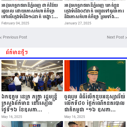
អាវុធហត្ថរាជធានីភ្នំពេញ ដាក់វិន័យ
អាវុធហត្ថរាជធានីភ្នំពេញ ឃាត់ខ្លួន
រដ្ឋបាល ដោយកោសក់ហាត់កីឡា
ក្មេងទំនើង០៩នាក់ បញ្ជូនទៅតុលាការ
ទៅលើក្មេងទំនើង១៤នាក់ បង្ហោះ
និងកោសក់ហាត់កីឡា ព្រមទាំង
ម៉ូតូលើផ្លូវសាធារណៈ!
ដកហូតម៉ូតូរក្សាទុក ០៣ខែ!
February 04, 2025
January 27, 2025
Previous Post
Next Post
ព័ត៌មានថ្មីៗ
ឯកឧត្តម នេត្រ ភក្ត្រា រដ្ឋមន្ត្រី
ចូលរួម ពិធីរំលឹកខួបអនុស្សាវរីយ៍
ក្រសួងព័ត៌មាន នៅរសៀល
លើកទី៨០ ថ្ងៃកំណើតនគរបាល
ថ្ងៃទី១៦ ខែឧសភា
ជាតិកម្ពុជា “១៦ ឧសភា
ឆ្នាំ២០២៥នេះ បានអញ្ជើញចុះ
១៩៤៥ ~ ១៦ ឧសភា
May 16, 2025
May 16, 2025
ធ្វើជំរឿនថ្នាក់ដឹកនាំមន្ត្រីរាជ
២០២៥”...