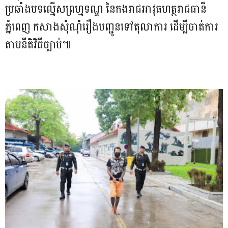
ប្រឆាំងបទល្មើសព្រហ្មទណ្ឌ នៃកងរាជអាវុធហត្ថរាជធានី
ភ្នំពេញ កសាងសុំណុំរឿងបញ្ជូនទៅតុលាការ ដើម្បីចាត់ការ
តាមនីតិវិធីច្បាប់៕