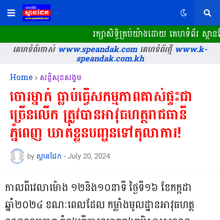
រក្សាសិទ្ធិគ្រប់យ៉ាងដោយ គេហទំព័រ ស្ពា
គេហទំព័រចាស់
www.speandak.com
គេហទំព័រថ្មី
www.k-
speandak.com.kh
Home
សន្តិសុខសង្គម
ចោរម្នាក់ ធ្លាប់ធ្វើសកម្មភាពគាស់ផ្ទះជា
ច្រើនលើក ត្រូវបានអាវុធហត្ថរាជធានី
ភ្នំពេញ ឃាត់ខ្លួនបញ្ជូនទៅតុលាការ!
by
ស្ពានដែក
-
July 20, 2024
កាលពីវេលាម៉ោង ១២និង១០នាទី ថ្ងៃទី១៦ ខែកក្កដា
ឆ្នាំ២០២៤ ខណៈពេលដែល កម្លាំងមូលដ្ឋានអាវុធហត្ថ