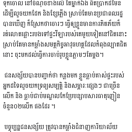
ទុកចោល នៅចំណុចខាងលើ តែម្នាក់ឯង ពិតប្រាកដមែន
ដើម្បីលួចយកដែក និងខ្សែភ្លើង ស្រាប់តែមានប្រជាពលរដ្ឋ
បានឃើញ ក៏ស្រែកថាចោរៗ ធ្វើឲ្យខ្លួនមានការភិតភ័យក៏
រត់លោតផ្លោះរបងទៅផ្ទះវីឡារបស់គេមួយទៀតនៅជិតនោះ
ស្រាប់តែមានកម្លាំងសមត្ថកិច្ចអាវុធហត្ថដែលកំពុងល្បាតជិត
នោះ ចុះមកដល់ធ្វើការចាប់រូបខ្លួនភ្លាមៗតែម្តង។
ជនសង្ស័យបានបញ្ជាក់ថា កន្លងមក ខ្លួនធ្លាប់គាស់ផ្ទះរបស់
អ្នកដទៃលួចយកទ្រព្យសម្បត្តិ និងសម្ភារៈផ្សេងៗ ជាច្រើន
លើក និង ធ្លាប់ជាប់មណ្ឌលកែប្រែបន្សាបសារធាតុញៀន
ចំនួន០២លើក ផងដែរ ។
បច្ចុប្បន្នជនសង្ស័យ ត្រូវបានកម្លាំងជំនាញការិយាល័យ