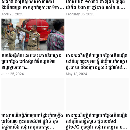
សំណង់ និងក្រសួងសាធារណការ
វេលាម៉ោង ១០:៣០​ នាទីព្រឹក ថ្ងៃពុធ
និងដឹកជញ្ជូន ចាត់ទុកកិច្ចការអាទិភាព
៨កើត ខែមាឃ ឆ្នាំរោង ឆស័ក ព.ស
ទីមួយមាន កំពង់ផែ ព្រលានយន្តហោះ
២៥៦៨ ត្រូវនឹងថ្ងៃទី០៥ ខែកុម្ភៈ
April 23, 2025
February 06, 2025
ផ្លូវតភ្ជាប់ ហេដ្ឋារចនាសម្ព័ន្ធជនបទ
ឆ្នាំ២០២៥ មានករណីអគ្គីភ័យ​ឆាប​ឆេះ​
ចាំបាច់ គឺជាកិច្ចការស្នូលនៅក្នុងកិច្ច
ក្លឹប​មួយកន្លែងបានកើតឡើងនៅចំណុច
ការនគរូបនីយកម្ម សំដៅកសាងបាន
មីតណាយព្រីមៀរក្លឹប...
នូវខឿនសេដ្ឋកិច្ចចាំបាច់សម្រាប់សង្គម
ជាតិកម្ពុជា និងធានាបាននូវដំណើរការ
សេដ្ឋកិច្ចសង្គមរបស់កម្ពុជាសម្រាប់រយៈ
ពេលយូរអង្វែង...
ករណីអគ្គិភ័យ ឆាបឆេះភោជនីយដ្ឋាន
មានករណីអគ្គិភ័យមួយ​កន្លែងកើតឡើង
មួយកន្លែង នៅសង្កាត់ទឹកល្អក់ទី៣
នៅចំណុចផ្ទះ១២៣ថី្ម ទំនើបលក់សម្ភារ
ខណ្ឌទួលគោក...
ផ្ទះបាយ នឹងបរិក្ខាអគិ្គសនី ផ្លូវ៣៦៩
ភូមិដើមចាន់ សង្កាត់ច្បារអំពៅទី២
June 25, 2024
May 18, 2024
ខណ្ឌច្បារអំពៅ...
មានករណីអគ្គិភ័យមួយ​កន្លែងកើតឡើង
មានករណីអគ្គិភ័យមួយ​កន្លែងកើតឡើង
នៅចំណុច ផ្ទះលេខ៤៩៧ ផ្លូវលំ ភូមិ
នៅបុរីពិភពថ្មីកំបូល ផ្ទះលេខ៦៥
ស្លែងរលើង សង្កាត់អូរបែកក្អម
ផ្លូវ១៩C ភូមិថ្មដា សង្កាត់កន្ទោក ខណ្ឌ