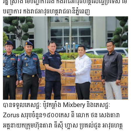
រ័ត្ន ស្រ៊ាង មេបញ្ជាការរង កងរាជអាវុធហត្ថលើផ្ទៃប្រទេស មេ
បញ្ជាការ កងរាជអាវុធហត្ថរាជធានីភ្នំពេញ
បានទទួលភេសជ្ជៈ ប៉ូវកម្លាំង Mixbery និងភេសជ្ជៈ
Zorus សរុបចំនួន១៥០០កេស ពី លោក ថន សេងតារា
អគ្គនាយកក្រុមហ៊ុនតារា ធីស៊ី ហ្គាស ប្រគល់ជូន អាវុធហត្ថ