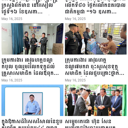
ក្រសួងព័ត៌មាន នៅរសៀល
លើកទី៨០ ថ្ងៃកំណើតនគរបាល
ថ្ងៃទី១៦ ខែឧសភា
ជាតិកម្ពុជា “១៦ ឧសភា
ឆ្នាំ២០២៥នេះ បានអញ្ជើញចុះ
១៩៤៥ ~ ១៦ ឧសភា
May 16, 2025
May 16, 2025
ធ្វើជំរឿនថ្នាក់ដឹកនាំមន្ត្រីរាជ
២០២៥”...
ការស៉ីវិល នៃក្រសួងព័ត៌មាន...
ក្រុមការងារ អាវុធហត្ថខណ្ឌ
ក្រុមការងារ អាវុធហត្ថ
កំបូល ចូលរួមរំលែកទុក្ខដល់
ខណ្ឌ៧មករា ចុះសួរសុខទុក្ខ
គ្រួសារសមាជិក ដែលឪពុកក្មេក
សមាជិក ដែលជួបគ្រោះថ្នាក់
របស់លោកទទួលមរណៈភាព!
ចរាចរណ៍ កំពុងសម្រាកព្យាបាល
May 16, 2025
May 16, 2025
នៅមន្ទីរពេទ្យ!
ក្នុងឱកាសដ៏វិសេសវិសាលនៃខួប
សម្តេចតេជោ ហ៊ុន សែន