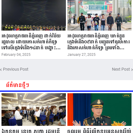
អាវុធហត្ថរាជធានីភ្នំពេញ ដាក់វិន័យ
អាវុធហត្ថរាជធានីភ្នំពេញ ឃាត់ខ្លួន
រដ្ឋបាល ដោយកោសក់ហាត់កីឡា
ក្មេងទំនើង០៩នាក់ បញ្ជូនទៅតុលាការ
ទៅលើក្មេងទំនើង១៤នាក់ បង្ហោះ
និងកោសក់ហាត់កីឡា ព្រមទាំង
ម៉ូតូលើផ្លូវសាធារណៈ!
ដកហូតម៉ូតូរក្សាទុក ០៣ខែ!
February 04, 2025
January 27, 2025
Previous Post
Next Post
ព័ត៌មានថ្មីៗ
ឯកឧត្តម នេត្រ ភក្ត្រា រដ្ឋមន្ត្រី
ចូលរួម ពិធីរំលឹកខួបអនុស្សាវរីយ៍