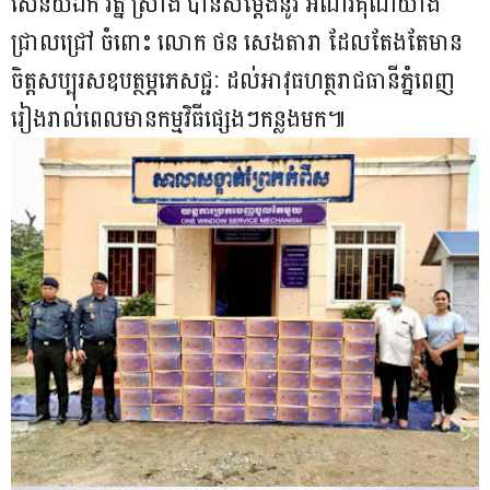
សេនីយ៍ឯក រ័ត្ន ស្រ៊ាង បានសម្តែងនូវ អំណរគុណយ៉ាង
ជ្រាលជ្រៅ ចំពោះ លោក ថន សេងតារា ដែលតែងតែមាន
ចិត្តសប្បុរសឧបត្ថម្ភភេសជ្ជៈ ដល់អាវុធហត្ថរាជធានីភ្នំពេញ
រៀងរាល់ពេលមានកម្មវិធីផ្សេងៗកន្លងមក៕