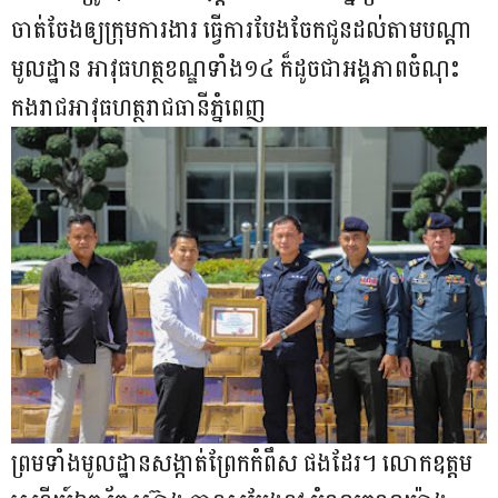
ចាត់ចែងឲ្យក្រុមការងារ ធ្វើការបែងចែកជូនដល់តាមបណ្តា
មូលដ្ឋាន អាវុធហត្ថខណ្ឌទាំង១៤ ក៏ដូចជាអង្គភាពចំណុះ
កងរាជអាវុធហត្ថរាជធានីភ្នំពេញ
ព្រមទាំងមូលដ្ឋានសង្កាត់ព្រែកកំពឹស ផងដែរ។ លោកឧត្តម