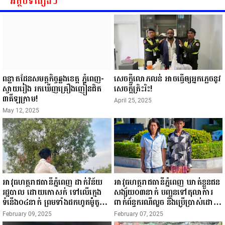
អត្ថបទផ្សេងៗ
ពន្លាតដែនសមត្ថកិច្ចឆ្លងខេត្ត ភ្នំពេញ-
សេចក្តីលោភលន់ អាចធ្វើឲ្យអ្នកភ្លេចនូវ
ស្វាយរៀង រកឃើញគ្រឿងញៀនជិត
សេចក្តីត្រិះរិះ!
៣គីឡូក្រាម!
April 25, 2025
May 12, 2025
អាវុធហត្ថរាជធានីភ្នំពេញ ដាក់វិន័យ
អាវុធហត្ថរាជធានីភ្នំពេញ ឃាត់ខ្លួនជន
រដ្ឋបាល ដោយកោសក់ ទៅលើក្មេង
សង្ស័យ០៣នាក់ បញ្ជូនទៅតុលាការ
ទំនើង០៤នាក់ ព្រមទាំងដកហូតម៉ូតូ
ពាក់ព័ន្ធករណីលួច និងប្រើប្រាស់ដោយ
រក្សាទុក ០៣ខែ!
ខុសច្បាប់នូវសារធាតុញៀន!
February 09, 2025
February 07, 2025