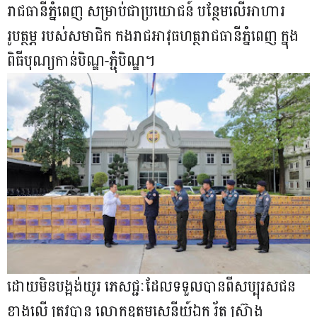
រាជធានីភ្នំពេញ សម្រាប់ជាប្រយោជន៍ បន្ថែមលើអាហារ
រូបត្ថម្ភ របស់សមាជិក កងរាជអាវុធហត្ថរាជធានីភ្នំពេញ ក្នុង
ពិធីបុណ្យកាន់បិណ្ឌ-ភ្ជុំបិណ្ឌ។
ដោយមិនបង្អង់យូរ ភេសជ្ជៈដែលទទួលបានពីសប្បុរសជន
ខាងលើ ត្រូវបាន លោកឧត្តមសេនីយ៍ឯក រ័ត្ន ស្រ៊ាង