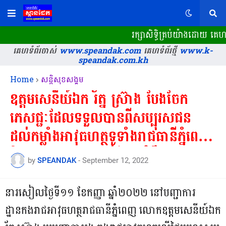
រក្សាសិទ្ធិគ្រប់យ៉ាងដោយ គេហ
គេហទំព័រចាស់
www.speandak.com
គេហទំព័រថ្មី
www.k-
speandak.com.kh
Home
សន្តិសុខសង្គម
ឧត្តមសេនីយ៍ឯក រ័ត្ន ស្រ៊ាង បែងចែក
ភេសជ្ជៈដែលទទួលបានពីសប្បុរសជន
ដល់កម្លាំងអាវុធហត្ថទូទាំងរាជធានីភ្នំពេញ
និងក្រុមការងារសង្កាត់ព្រែកកំពឹស
by
SPEANDAK
-
September 12, 2022
ដើម្បីយកទៅប្រើក្នុងឱកាសពិធីបុណ្យកាន់
បិណ្ឌ-ភ្ជុំបិណ្ឌ!
នារសៀលថ្ងៃទី១១ ខែកញ្ញា ឆ្នាំ២០២២ នៅបញ្ជាការ
ដ្ឋានកងរាជអាវុធហត្ថរាជធានីភ្នំពេញ លោកឧត្តមសេនីយ៍ឯក