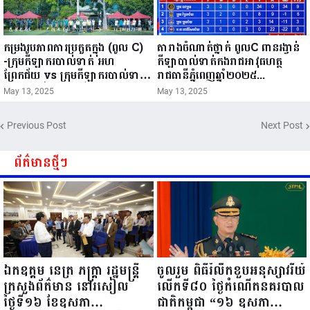
កម្រងរូបភាពការប្រកួតក្នុង (ពូល C)
តារាងចំណាត់ថ្នាក់ ពូលC ពានរង្វាន់
-ក្រុមកីឡាករបាល់ទាត់ អហ
កីឡាបាល់ទាត់កងរាជអាវុធហត្ថ
ព្រែកជ័យ vs ក្រុមកីឡាករបាល់ទាត់
រាជធានីភ្នំពេញឆ្នាំ២០២៥...
អហ គ្រុឌជ័យ -ក្រុមកីឡាករបាល់ទាត់
May 13, 2025
May 13, 2025
អហ ពោធិសែនជ័យ vs ក្រុមកីឡាក
របាល់ទាត់ អហ រាជគ្រុឌ ថ្ងៃទី១៣ ខែ
Previous Post
Next Post
ឧសភា ឆ្នាំ២០២៥...
ព័ត៌មានថ្មីៗ
ឯកឧត្តម នេត្រ ភក្ត្រា រដ្ឋមន្ត្រី
ចូលរួម ពិធីរំលឹកខួបអនុស្សាវរីយ៍
ក្រសួងព័ត៌មាន នៅរសៀល
លើកទី៨០ ថ្ងៃកំណើតនគរបាល
ថ្ងៃទី១៦ ខែឧសភា
ជាតិកម្ពុជា “១៦ ឧសភា