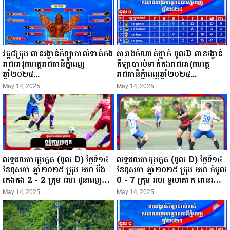
វគ្គ៨ក្រុម ពានរង្វាន់កីឡាបាល់ទាត់កង
តារាងចំណាត់ថ្នាក់ ពូលD ពានរង្វាន់
រាជអាវុធហត្ថរាជធានីភ្នំពេញ
កីឡាបាល់ទាត់កងរាជអាវុធហត្ថ
ឆ្នាំ២០២៥...
រាជធានីភ្នំពេញឆ្នាំ២០២៥...
May 14, 2025
May 14, 2025
លទ្ធផលការប្រកួត (ពូល D) ថ្ងៃទី១៤
លទ្ធផលការប្រកួត (ពូល D) ថ្ងៃទី១៤
ខែឧសភា ឆ្នាំ២០២៥ ក្រុម អហ បឹង
ខែឧសភា ឆ្នាំ២០២៥ ក្រុម អហ កំបូល
កេងកង 2 - 2 ក្រុម អហ ដូនពេញ
0 - 7 ក្រុម អហ ទួលគោក ពានរង្វាន់
ពានរង្វាន់កីឡាបាល់ទាត់កងរាជអាវុធ
កីឡាបាល់ទាត់កងរាជអាវុធហត្ថ
May 14, 2025
May 14, 2025
ហត្ថរាជធានីភ្នំពេញឆ្នាំ២០២៥...
រាជធានីភ្នំពេញឆ្នាំ២០២៥...