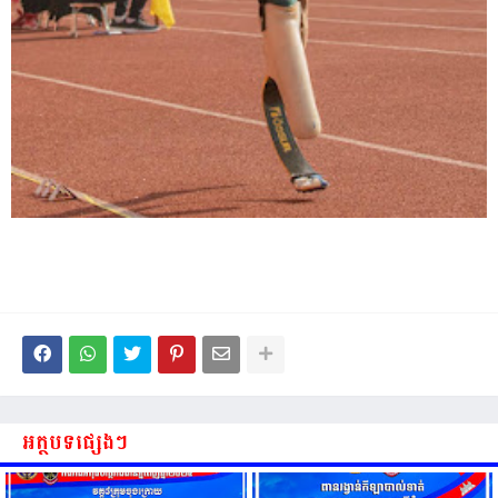
អត្ថបទផ្សេងៗ