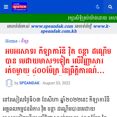
រក្សាសិទ្ធិគ្រប់យ៉ាងដោយ គេហ
គេហទំព័រចាស់
www.speandak.com
គេហទំព័រថ្មី
www.k-
speandak.com.kh
Home
កីឡា
អបអរសាទរ កីឡាការិនី វ៉ិត ចន្ថា ដណ្តើម
បាន មេដាយមាស១ទៀត លើវិញ្ញាសារ
រត់ចម្ងាយ ៤០០ម៉ែត្រ នៃព្រឹត្តិការណ៍
អាស៊ានប៉ារ៉ាហ្គេម លើកទី១១ ...
by
SPEANDAK
-
August 03, 2022
នៅរសៀលថ្ងៃទី០៣ ខែសីហា ឆ្នាំ២០២២នេះ កីឡាការិនី
អត្តពលកម្មជនពិការ វ៉ិត ចន្ថា ដណ្តើមបានមេដាយ