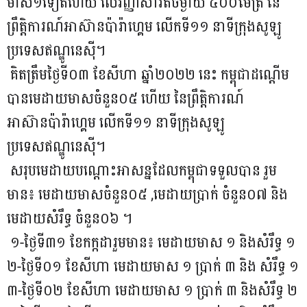
មាស១ទៀតហើយ លើវិញ្ញាសារត់ចម្ងាយ ៤០០ម៉ែត្រ នៃ
ព្រឹត្តិការណ៍អាស៊ានប៉ារ៉ាហ្គេម លើកទី១១ នាទីក្រុងសូឡូ
ប្រទេសឥណ្ឌូនេស៊ី។
គិតត្រឹមថ្ងៃទី០៣ ខែសីហា ឆ្នាំ២០២២ នេះ កម្ពុជាដណ្ដើម
បានមេដាយមាសចំនួន០៥ ហើយ នៃព្រឹត្តិការណ៍
អាស៊ានប៉ារ៉ាហ្គេម លើកទី១១ នាទីក្រុងសូឡូ
ប្រទេសឥណ្ឌូនេស៊ី។
សរុបមេដាយបណ្ដោះអាសន្នដែលកម្ពុជាទទួលបាន រួម
មាន៖ មេដាយមាសចំនួន០៥ ,មេដាយប្រាក់ ចំនួន០៧ និង
មេដាយសំរឹទ្ធ ចំនួន០៦ ។
១-ថ្ងៃទី៣១ ខែកក្កដារួមមាន៖ មេដាយមាស ១ និងសំរឹទ្ធ ១
២-ថ្ងៃទី០១ ខែសីហា មេដាយមាស ១ ប្រាក់ ៣ និង សំរឹទ្ធ ១
៣-ថ្ងៃទី០២ ខែសីហា មេដាយមាស ១ ប្រាក់ ៣ និងសំរឹទ្ធ ២