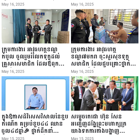
ឆ្នាំ២០២៥នេះ បានអញ្ជើញចុះ
១៩៤៥ ~ ១៦ ឧសភា
May 16, 2025
May 16, 2025
ធ្វើជំរឿនថ្នាក់ដឹកនាំមន្ត្រីរាជ
២០២៥”...
ការស៉ីវិល នៃក្រសួងព័ត៌មាន...
ក្រុមការងារ អាវុធហត្ថខណ្ឌ
ក្រុមការងារ អាវុធហត្ថ
កំបូល ចូលរួមរំលែកទុក្ខដល់
ខណ្ឌ៧មករា ចុះសួរសុខទុក្ខ
គ្រួសារសមាជិក ដែលឪពុកក្មេក
សមាជិក ដែលជួបគ្រោះថ្នាក់
របស់លោកទទួលមរណៈភាព!
ចរាចរណ៍ កំពុងសម្រាកព្យាបាល
May 16, 2025
May 16, 2025
នៅមន្ទីរពេទ្យ!
ក្នុងឱកាសដ៏វិសេសវិសាលនៃខួប
សម្តេចតេជោ ហ៊ុន សែន
កំណើត គម្រប់ខួប៤៤ ឈាន
អញ្ជើញដង្ហែព្រះមហាក្សត្រ
ចូល៤៥ឆ្នាំ🎉 ថ្នាក់ដឹកនាំ
យាងទតការតាំងបង្ហាញ
សមាជិក សមាជិកា នៃក្រុម
ផលិតផលកសិកម្ម កសិ
May 15, 2025
May 15, 2025