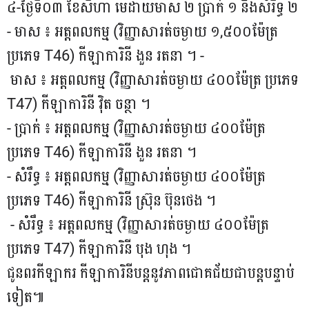
៤-ថ្ងៃទី០៣ ខែសីហា មេដាយមាស ២ ប្រាក់ ១ និងសំរឹទ្ធ ២
- មាស ៖ អត្តពលកម្ម (វិញ្ញាសារត់ចម្ងាយ ១,៥០០ម៉ែត្រ
ប្រភេទ T46) កីឡាការិនី ងួន រតនា ។ -
មាស ៖ អត្តពលកម្ម (វិញ្ញាសារត់ចម្ងាយ ៤០០ម៉ែត្រ ប្រភេទ
T47) កីឡាការិនី វ៉ិត ចន្ថា ។
- ប្រាក់ ៖ អត្តពលកម្ម (វិញ្ញាសារត់ចម្ងាយ ៤០០ម៉ែត្រ
ប្រភេទ T46) កីឡាការិនី ងួន រតនា ។
- សំរឹទ្ធ ៖ អត្តពលកម្ម (វិញ្ញាសារត់ចម្ងាយ ៤០០ម៉ែត្រ
ប្រភេទ T46) កីឡាការិនី ស្រ៊ុន ប៊ុនថេង ។
- សំរឹទ្ធ ៖ អត្តពលកម្ម (វិញ្ញាសារត់ចម្ងាយ ៤០០ម៉ែត្រ
ប្រភេទ T47) កីឡាការិនី បុង ហុង ។
ជូនពរកីឡាករ កីឡាការិនីបន្តនូវភាពជោគជ័យជាបន្តបន្ទាប់
ទៀត៕