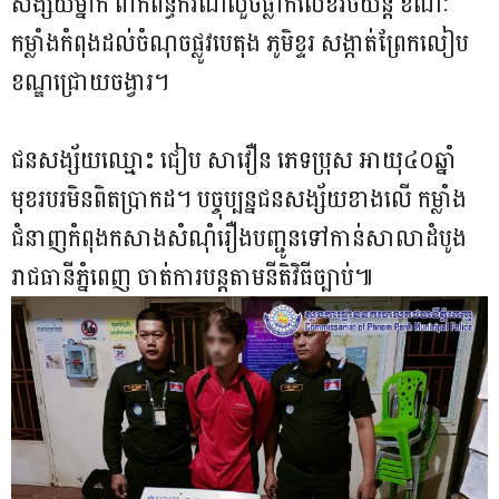
សង្ស័យម្នាក់ ពាក់ព័ន្ធករណីលួចផ្លាកលេខរថយន្ត ខណៈ
កម្លាំងកំពុងដល់ចំណុចផ្លូវបេតុង ភូមិខ្ទរ សង្កាត់ព្រែកលៀប
ខណ្ឌជ្រោយចង្វារ។
ជនសង្ស័យឈ្មោះ ជៀប សាវឿន ភេទប្រុស អាយុ៤០ឆ្នាំ
មុខរបរមិនពិតប្រាកដ។ បច្ចុប្បន្នជនសង្ស័យខាងលើ កម្លាំង
ជំនាញកំពុងកសាងសំណុំរឿងបញ្ជូនទៅកាន់សាលាដំបូង
រាជធានីភ្នំពេញ ចាត់ការបន្តតាមនីតិវិធីច្បាប់៕