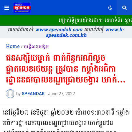
រក្សាសិទ្ធិគ្រប់យ៉ាងដោយ គេហទំព័រ ស្
គេហទំព័រចាស់
www.speandak.com
គេហទំព័រថ្មី
www.k-
speandak.com.kh
Home
សន្តិសុខសង្គម
ជនសង្ស័យម្នាក់ ពាក់ព័ន្ធករណីលួច
ផ្លាកលេខរថយន្ត ត្រូវបាន កម្លាំងអធិកា
រដ្ឋាននគរបាលខណ្ឌជ្រោយចង្វារ ឃាត់
ខ្លួន...
by
SPEANDAK
-
June 27, 2022
នៅថ្ងៃទី២៧ ខែមិថុនា ឆ្នាំ២០២២ ម៉ោង០១:៣០នាទី កម្លាំង
អធិការដ្ឋាននគរបាលខណ្ឌជ្រោយចង្វារ ឃាត់ខ្លួនជន