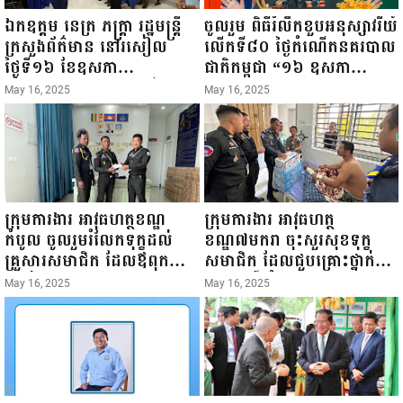
ឯកឧត្តម នេត្រ ភក្ត្រា រដ្ឋមន្ត្រី
ចូលរួម ពិធីរំលឹកខួបអនុស្សាវរីយ៍
ក្រសួងព័ត៌មាន នៅរសៀល
លើកទី៨០ ថ្ងៃកំណើតនគរបាល
ថ្ងៃទី១៦ ខែឧសភា
ជាតិកម្ពុជា “១៦ ឧសភា
ឆ្នាំ២០២៥នេះ បានអញ្ជើញចុះ
១៩៤៥ ~ ១៦ ឧសភា
May 16, 2025
May 16, 2025
ធ្វើជំរឿនថ្នាក់ដឹកនាំមន្ត្រីរាជ
២០២៥”...
ការស៉ីវិល នៃក្រសួងព័ត៌មាន...
ក្រុមការងារ អាវុធហត្ថខណ្ឌ
ក្រុមការងារ អាវុធហត្ថ
កំបូល ចូលរួមរំលែកទុក្ខដល់
ខណ្ឌ៧មករា ចុះសួរសុខទុក្ខ
គ្រួសារសមាជិក ដែលឪពុកក្មេក
សមាជិក ដែលជួបគ្រោះថ្នាក់
របស់លោកទទួលមរណៈភាព!
ចរាចរណ៍ កំពុងសម្រាកព្យាបាល
May 16, 2025
May 16, 2025
នៅមន្ទីរពេទ្យ!