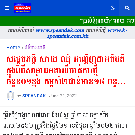
រក្សាសិទ្ធិគ្រប់យ៉ាងដោយ គេ
គេហទំព័រចាស់
www.speandak.com
គេហទំព័រថ្មី
www.k-
speandak.com.kh
Home
ព័ត៌មានជាតិ
សម្តេចភក្តី សាយ ឈុំ អញ្ជើញជាអធិបតី
ក្នុងពិធីសម្ពោធអគារទីចាត់ការថ្មី
ចំនួន០១ខ្នង កម្ពស់២ជាន់មាន១៥ បន្ទប់-
-----
by
SPEANDAK
-
June 21, 2022
ព្រឹកថ្ងៃអង្គារ ០៧រោច ខែជេស្ធ ឆ្នាំខាល ចត្វាស័ក
ព.ស.២៥៦៦ ត្រូវនឹងថ្ងៃទី២១ ខែមិថុនា ឆ្នាំ២០២២ វេលា