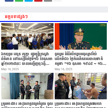
អត្ថបទផ្សេងៗ
ឯកឧត្តម នេត្រ ភក្ត្រា រដ្ឋមន្ត្រីក្រសួង
ចូលរួម ពិធីរំលឹកខួបអនុស្សាវរីយ៍
ព័ត៌មាន នៅរសៀលថ្ងៃទី១៦ ខែឧសភា
លើកទី៨០ ថ្ងៃកំណើតនគរបាលជាតិ
ឆ្នាំ២០២៥នេះ បានអញ្ជើញចុះធ្វើ
កម្ពុជា “១៦ ឧសភា ១៩៤៥ ~ ១៦
ជំរឿនថ្នាក់ដឹកនាំមន្ត្រីរាជការស៉ីវិល នៃ
ឧសភា ២០២៥”...
May 16, 2025
May 16, 2025
ក្រសួងព័ត៌មាន...
ក្រុមការងារ អាវុធហត្ថខណ្ឌកំបូល ចូល
ក្រុមការងារ អាវុធហត្ថខណ្ឌ៧មករា