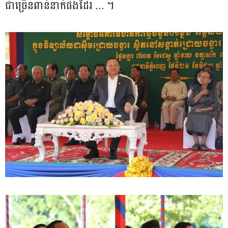
ជាច្រើនពាន់នាក់ផងដែរ ... ។