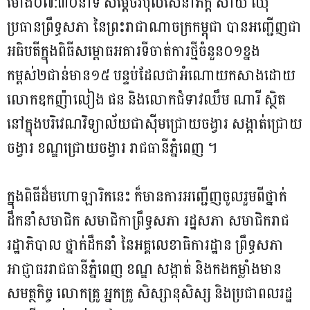
ម៉ោង០៧:៣០នាទី សម្តេចវិបុលសេនាភក្តី សាយ ឈុំ
ប្រធានព្រឹទ្ធសភា នៃព្រះរាជាណាចក្រកម្ពុជា បានអញ្ជើញជា
អធិបតីក្នុងពិធីសម្ពោធអគារទីចាត់ការថ្មីចំនួន០១ខ្នង
កម្ពស់២ជាន់មាន១៥ បន្ទប់ដែលជាអំណោយកសាងដោយ
លោកឧកញ៉ាលៀង ផន និងលោកជំទាវឈឹម ណារី ស្ថិត
នៅក្នុងបរិវេណវិទ្យាល័យជាស៊ីមជ្រោយចង្វារ សង្កាត់ជ្រោយ
ចង្វារ ខណ្ឌជ្រោយចង្វារ រាជធានីភ្នំពេញ ។
ក្នុងពិធីដ៏មហោឡារិកនេះ ក៏មានការអញ្ជើញចូលរួមពីថ្នាក់
ដឹកនាំសមាជិក សមាជិកាព្រឹទ្ធសភា រដ្ឋសភា សមាជិករាជ
រដ្ឋាភិបាល ថ្នាក់ដឹកនាំ នៃអគ្គលេខាធិការដ្ឋាន ព្រឹទ្ធសភា
អាជ្ញាធររាជធានីភ្នំពេញ ខណ្ឌ សង្កាត់ និងកងកម្លាំងមាន
សមត្ថកិច្ច លោកគ្រូ អ្នកគ្រូ សិស្សានុសិស្ស និងប្រជាពលរដ្ឋ