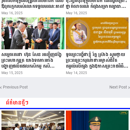
រួមរំលែកទុក្ខដល់គ្រួសារសមាជិក ដែល
ចុះសួរសុខទុក្ខសមាជិក ដែលជួបគ្រោះ
ឪពុកក្មេករបស់លោកទទួលមរណៈភាព!
ថ្នាក់ចរាចរណ៍ កំពុងសម្រាកព្យាបាល
នៅមន្ទីរពេទ្យ!
May 16, 2025
May 16, 2025
សម្តេចតេជោ ហ៊ុន សែន អញ្ជើញដង្ហែ
ទូលព្រះបង្គំជាខ្ញុំ រ័ត្ន ស្រ៊ាង សូមថ្វាយ
ព្រះមហាក្សត្រ យាងទតការតាំង
ព្រះពរព្រះករុណាជាអម្ចាស់ជីវិត
បង្ហាញផលិតផលកសិកម្ម កសិ
តម្កល់លើត្បូង ក្នុងឱកាសព្រះរាជពិធី
ឧស្សាហកម្ម និងសិប្បកម្ម ក្នុងព្រះរាជ
ចម្រើនព្រះជន្ម គម្រប់ខួប៧២ យាងចូល
May 15, 2025
May 14, 2025
ពិធីច្រត់ព្រះនង្គ័ល...
៧៣ព្រះវស្សា..
Previous Post
Next Post
ព័ត៌មានថ្មីៗ