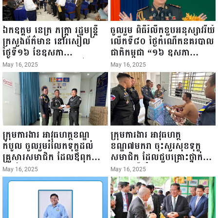
ឯកឧត្តម នេត្រ ភក្ត្រា រដ្ឋមន្ត្រី
ចូលរួម ពិធីរំលឹកខួបអនុស្សាវរីយ៍
ក្រសួងព័ត៌មាន នៅរសៀល
លើកទី៨០ ថ្ងៃកំណើតនគរបាល
ថ្ងៃទី១៦ ខែឧសភា
ជាតិកម្ពុជា “១៦ ឧសភា
ឆ្នាំ២០២៥នេះ បានអញ្ជើញចុះ
១៩៤៥ ~ ១៦ ឧសភា
May 16, 2025
May 16, 2025
ធ្វើជំរឿនថ្នាក់ដឹកនាំមន្ត្រីរាជ
២០២៥”...
ការស៉ីវិល នៃក្រសួងព័ត៌មាន...
ក្រុមការងារ អាវុធហត្ថខណ្ឌ
ក្រុមការងារ អាវុធហត្ថ
កំបូល ចូលរួមរំលែកទុក្ខដល់
ខណ្ឌ៧មករា ចុះសួរសុខទុក្ខ
គ្រួសារសមាជិក ដែលឪពុកក្មេក
សមាជិក ដែលជួបគ្រោះថ្នាក់
របស់លោកទទួលមរណៈភាព!
ចរាចរណ៍ កំពុងសម្រាកព្យាបាល
May 16, 2025
May 16, 2025
នៅមន្ទីរពេទ្យ!