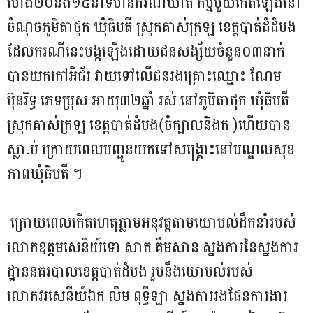
ម៉ោង២០និង១៥​នាទីមានករណីឃា​ត​ កម្មមួយកើតឡើងនៅ
ចំណុចភូមិតា​ថុក ឃុំធិបតី ស្រុកគាស់ក្រឡ ខេត្តបាត់​ដំ​ដំបង​
ដែលករណី​នេះបង្កឡេីង​ដោយជនសង្ស័យចំនួន០៣នាក់
បាន​យកកៅអីជ័រ វាយទៅលើជនរងគ្រោះឈ្មោះ ណែម
ប៊ុនរិទ្ធ ភេទប្រុស អា​យុ៣២ឆ្នាំ រស់​ នៅភូមិតាថុក ឃុំធិបតី
ស្រុកគាស់ក្រឡ ខេត្ត​បាត់ដំបង​(ចំក្បាលនិងក )​ហេីយបាន
ស្លា.ប់ ក្រោយពេលបញ្ជូនយកទៅសង្គ្រោះនៅមណ្ឌលសុខ
ភាពឃុំធិបតី ។
ក្រោយពេលកើតហេតុភ្លាមអនុវត្តតាម​យោបល់ដឹកនាំរបស់
លោកឧត្តមសេនីយ៍ទោ​ សាត​ គឹម​សាន​ ស្នងការ​នៃស្នងការ
ដ្ឋាននគរ​បាលខេត្តបាត់​ដំ​បង​ រួមនឹងយោបល់របស់
លោកវរសេ​នី​យ៍ឯក​ ​លឹម​ ពុទ្ធីឡា​ ស្នងការរងផែន​ការងារ