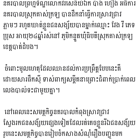
នគរបាលព្រ​ហ្មទ័ណ្ឌ​លោកវរសេនីយ៍​ឯក​ ប៉ាង​ ហៀង​ អធិ​ការ​
ន​គរ​បាលស្រុកគាស់ក្រឡ​ បានដឹកនាំធ្វេីការ​ស្រាវ​ជ្រាវ
ភ្លាមៗ​ ​រហូតឃាត់ខ្លួនជនសង្ស័​យបាន​ម្នាក់ឈ្មោះ វែង វី ភេទ
ប្រុស អា​យុ​២៤ឆ្នាំរស់​នៅ​ ភូមិកន្ទួតឃុំធិបតីស្រុក​គាស់ក្រឡ​
ខេត្តបាត់ដំ​បង​។
ចំពោះមូលហេតុដែលឈានដល់ការប្រព្រឹត្តបែប​នេះគឺ
ដោយសារផឹកស៊ី ទាស់ពាក្យសម្តីគនាព្រោះជំពាក់ប្រាក់ពេល
លេងបាល់ទះជាមួយគ្នា។
នៅពេលនេះសមត្ថកិច្ចនគរបាលកំ​ពុងស្រាវជ្រាវ
ស្វែងរកជនសង័្សយផ្សេងទៀតដែលរត់គេចខ្លួន​រីឯជនសង័្សយ
រូបនេះសមត្ថកិច្ចបានរៀបចំក​សា​ង​សំណុំរឿងបញ្ជូនមក