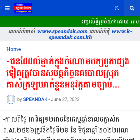
រក្សាសិទ្ធិគ្រប់យ៉ាងដោយ គេ
គេហទំព័រចាស់
www.speandak.com
គេហទំព័រថ្មី
www.k-
speandak.com.kh
Home
-ជនដៃដល់ម្នាក់ក្នុងចំណោមបក្សពួកផ្សេង
ទៀតត្រូវបានសមត្ថកិច្ចនគរបាលស្រុក
គាស់ក្រឡឃា​ត់​ខ្លួនអនុវត្តតាមច្បាប់...
by
SPEANDAK
-
June 27, 2022
-កាលពីថ្ងៃ​ អាទិត្យ​១២រោច​ខែជេស្ឋឆ្នាំខាលចត្វាស័ក​
ព.ស.២៥៦៦​ត្រូវនឹងថ្ងៃទី២៦​ ខែ​ មិថុនា​ឆ្នាំ​២០២២​វេលា