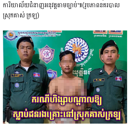
ការិយាល័យជំនាញអនុវត្តតាមច្បាប់៕(រូបភាពនគរបាល
ស្រុកគាស់ ក្រឡ)​