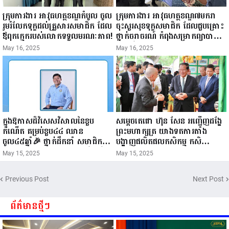
ក្រុមការងារ អាវុធហត្ថខណ្ឌកំបូល ចូល
ក្រុមការងារ អាវុធហត្ថខណ្ឌ៧មករា
រួមរំលែកទុក្ខដល់គ្រួសារសមាជិក ដែល
ចុះសួរសុខទុក្ខសមាជិក ដែលជួបគ្រោះ
ឪពុកក្មេករបស់លោកទទួលមរណៈភាព!
ថ្នាក់ចរាចរណ៍ កំពុងសម្រាកព្យាបាល
នៅមន្ទីរពេទ្យ!
May 16, 2025
May 16, 2025
ក្នុងឱកាសដ៏វិសេសវិសាលនៃខួប
សម្តេចតេជោ ហ៊ុន សែន អញ្ជើញដង្ហែ
កំណើត គម្រប់ខួប៤៤ ឈាន
ព្រះមហាក្សត្រ យាងទតការតាំង
ចូល៤៥ឆ្នាំ🎉 ថ្នាក់ដឹកនាំ សមាជិក
បង្ហាញផលិតផលកសិកម្ម កសិ
សមាជិកា នៃក្រុមគ្រួសារកម្មវិធីអាជីវ
ឧស្សាហកម្ម និងសិប្បកម្ម ក្នុងព្រះរាជ
May 15, 2025
May 15, 2025
កម្មចល័ត និងកម្មករសំណង់ សូមគោរព
ពិធីច្រត់ព្រះនង្គ័ល...
ជូនពរ ជូនចំពោះ ឯកឧត្តម សាយ
Previous Post
Next Post
សំអាល់ ប្រធានសហភាពសហព័ន្ធ
យុវជនកម្ពុជា រាធានីភ្នំពេញ សូមទទួល
បាននូវ សុខភាពល្អបរិបូរណ៍
ព័ត៌មានថ្មីៗ
កម្លាំងមាំមួន បញ្ញាញាណវាងវៃ
អាយុយឺនយូរ ...