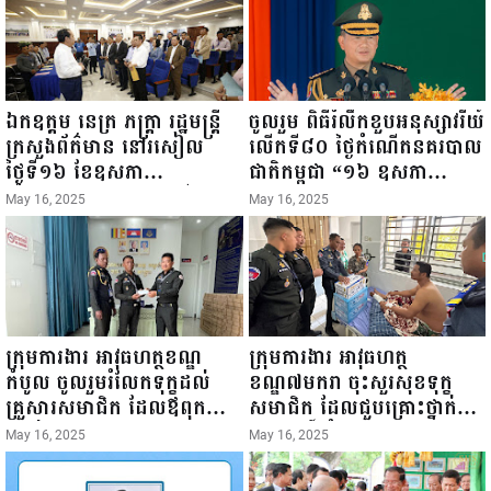
ឯកឧត្តម នេត្រ ភក្ត្រា រដ្ឋមន្ត្រី
ចូលរួម ពិធីរំលឹកខួបអនុស្សាវរីយ៍
ក្រសួងព័ត៌មាន នៅរសៀល
លើកទី៨០ ថ្ងៃកំណើតនគរបាល
ថ្ងៃទី១៦ ខែឧសភា
ជាតិកម្ពុជា “១៦ ឧសភា
ឆ្នាំ២០២៥នេះ បានអញ្ជើញចុះ
១៩៤៥ ~ ១៦ ឧសភា
May 16, 2025
May 16, 2025
ធ្វើជំរឿនថ្នាក់ដឹកនាំមន្ត្រីរាជ
២០២៥”...
ការស៉ីវិល នៃក្រសួងព័ត៌មាន...
ក្រុមការងារ អាវុធហត្ថខណ្ឌ
ក្រុមការងារ អាវុធហត្ថ
កំបូល ចូលរួមរំលែកទុក្ខដល់
ខណ្ឌ៧មករា ចុះសួរសុខទុក្ខ
គ្រួសារសមាជិក ដែលឪពុកក្មេក
សមាជិក ដែលជួបគ្រោះថ្នាក់
របស់លោកទទួលមរណៈភាព!
ចរាចរណ៍ កំពុងសម្រាកព្យាបាល
May 16, 2025
May 16, 2025
នៅមន្ទីរពេទ្យ!