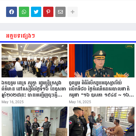
អត្ថបទផ្សេងៗ
ឯកឧត្តម នេត្រ ភក្ត្រា រដ្ឋមន្ត្រីក្រសួង
ចូលរួម ពិធីរំលឹកខួបអនុស្សាវរីយ៍
ព័ត៌មាន នៅរសៀលថ្ងៃទី១៦ ខែឧសភា
លើកទី៨០ ថ្ងៃកំណើតនគរបាលជាតិ
ឆ្នាំ២០២៥នេះ បានអញ្ជើញចុះធ្វើ
កម្ពុជា “១៦ ឧសភា ១៩៤៥ ~ ១៦
ជំរឿនថ្នាក់ដឹកនាំមន្ត្រីរាជការស៉ីវិល នៃ
ឧសភា ២០២៥”...
May 16, 2025
May 16, 2025
ក្រសួងព័ត៌មាន...