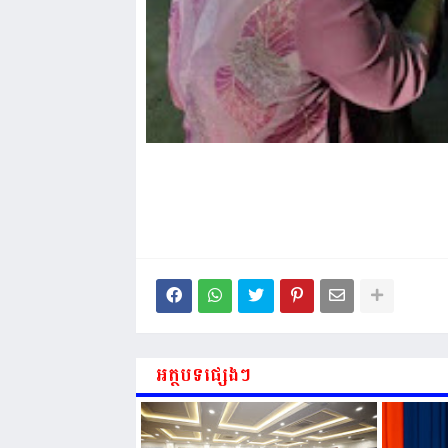
អត្ថបទផ្សេងៗ