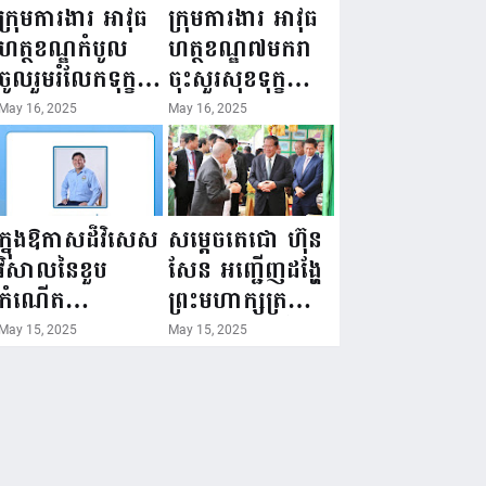
ជំរឿនថ្នាក់ដឹកនាំ
១៦ ឧសភា
ក្រុមការងារ អាវុធ
ក្រុមការងារ អាវុធ
មន្ត្រីរាជការស៉ីវិល
២០២៥”...
ហត្ថខណ្ឌកំបូល
ហត្ថខណ្ឌ៧មករា
នៃក្រសួងព័ត៌មាន...
ចូលរួមរំលែកទុក្ខ
ចុះសួរសុខទុក្ខ
ដល់គ្រួសារ
សមាជិក ដែលជួប
May 16, 2025
May 16, 2025
សមាជិក ដែល
គ្រោះថ្នាក់
ឪពុកក្មេករបស់
ចរាចរណ៍ កំពុង
លោកទទួលមរណៈ
សម្រាកព្យាបាល
ភាព!
នៅមន្ទីរពេទ្យ!
ក្នុងឱកាសដ៏វិសេស
សម្តេចតេជោ ហ៊ុន
វិសាលនៃខួប
សែន អញ្ជើញដង្ហែ
កំណើត
ព្រះមហាក្សត្រ
គម្រប់ខួប៤៤
យាងទតការតាំង
May 15, 2025
May 15, 2025
ឈានចូល៤៥ឆ្នាំ
បង្ហាញផលិតផល
🎉 ថ្នាក់ដឹកនាំ
កសិកម្ម កសិ
សមាជិក សមាជិកា
ឧស្សាហកម្ម និង
នៃក្រុមគ្រួសារ
សិប្បកម្ម ក្នុងព្រះ
កម្មវិធីអាជីវកម្ម
រាជពិធីច្រត់