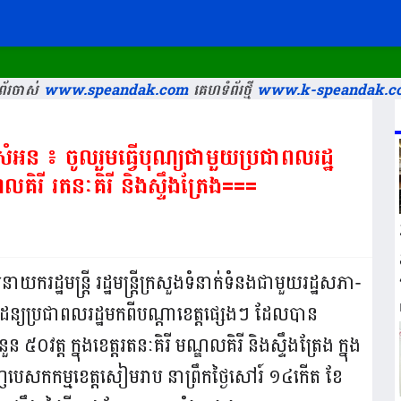
័រចាស់
www.speandak.com
គេហទំព័រថ្មី
www.k-speandak.c
 សំអន ៖ ចូលរួមធ្វើបុណ្យជាមួយប្រជាពលរដ្ឋ
គិរី រតនៈគិរី និងស្ទឹងត្រែង===
យករដ្ឋមន្រ្តី រដ្ឋមន្រ្តីក្រសួងទំនាក់ទំនងជាមួយរដ្ឋសភា-
ៃដន្យប្រជាពលរដ្ឋមកពីបណ្តាខេត្តផ្សេងៗ ដែលបាន
 ៥០វត្ត ក្នុងខេត្តរតនៈគិរី មណ្ឌលគិរី និងស្ទឹងត្រែង ក្នុង
សកកម្មខេត្តសៀមរាប នាព្រឹកថ្ងៃសៅរ៍ ១៤កើត ខែ