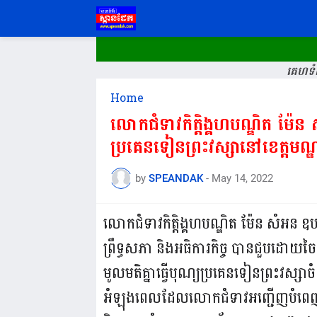
គេហទំព
Home
លោកជំទាវកិត្តិង្គហបណ្ឌិត ម៉ែន
ប្រគេនទៀនព្រះវស្សានៅខេត្តមណ្ឌល
by
SPEANDAK
-
May 14, 2022
លោកជំទាវកិត្តិង្គហបណ្ឌិត ម៉ែន សំអន ឧបនា
ព្រឹទ្ធសភា និងអធិការកិច្ច បានជួបដោយច
មូលមតិគ្នាធ្វើបុណ្យប្រគេនទៀនព្រះវស្សាចំនួន
អំឡុងពេលដែលលោកជំទាវអញ្ជើញបំពេញបេ