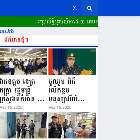
រក្សាសិទ្ធិគ្រប់យ៉ាងដោយ គេហទំព័រ ស្ពានដែក​ "WWW.SP
om.kh
ព័ត៌មានថ្មីៗ
ឯកឧត្តម នេត្រ
ចូលរួម ពិធី
ភក្ត្រា រដ្ឋមន្ត្រី
រំលឹកខួប
ក្រសួងព័ត៌មាន នៅ
អនុស្សាវរីយ៍
រសៀលថ្ងៃទី១៦ ខែ
លើកទី៨០ ថ្ងៃ
May 16, 2025
May 16, 2025
ឧសភា
កំណើតនគរបាល
ឆ្នាំ២០២៥នេះ
ជាតិកម្ពុជា “១៦
បានអញ្ជើញចុះធ្វើ
ឧសភា ១៩៤៥ ~