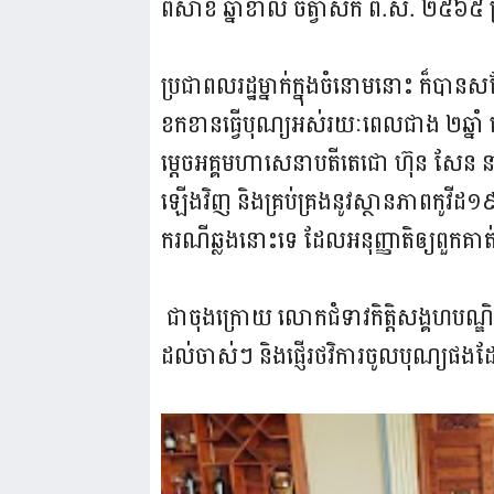
ពិសាខ ឆ្នាំខាល ចត្វាស័ក ព.ស. ២៥៦៥ ត
ប្រជាពលរដ្ឋម្នាក់ក្នុងចំនោមនោះ ក៏បានសម
ខកខានធ្វើបុណ្យអស់រយៈពេលជាង ២ឆ្នាំ
ម្តេចអគ្គមហាសេនាបតីតេជោ ហ៊ុន សែន នាយ
ឡើងវិញ និងគ្រប់គ្រងនូវស្ថានភាពកូវី
ករណីឆ្លងនោះទេ ដែលអនុញ្ញាតិឲ្យពួកគាត
ជាចុងក្រោយ លោកជំទាវកិត្តិសង្គហបណ្ឌិត 
ដល់ចាស់ៗ និងផ្ញើរថវិការចូលបុណ្យផងដ