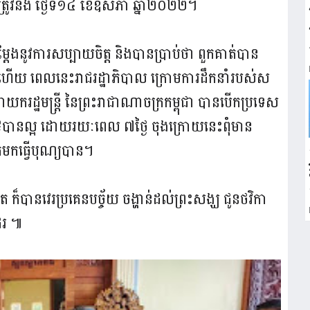
្រូវនឹង ថ្ងៃទី១៤ ខែឧសភា ឆ្នាំ២០២២។
្តែងនូវការសប្បាយចិត្ត និងបានប្រាប់ថា ពួកគាត់បាន
 ហើយ ពេលនេះរាជរដ្ឋាភិបាល ក្រោមការដឹកនាំរបស់ស
ករដ្ឋមន្រ្តី នៃព្រះរាជាណាចក្រកម្ពុជា បានបើកប្រទេស
ដ១៩បានល្អ ដោយរយៈពេល ៧ថ្ងៃ ចុងក្រោយនេះពុំមាន
់មកធ្វើបុណ្យបាន។
ក៏បានវេរប្រគេនបច្ច័យ ចង្ហាន់ដល់ព្រះសង្ឃ ជូនថវិកា
ែរ ៕