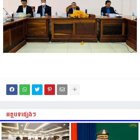
អត្ថបទផ្សេងៗ