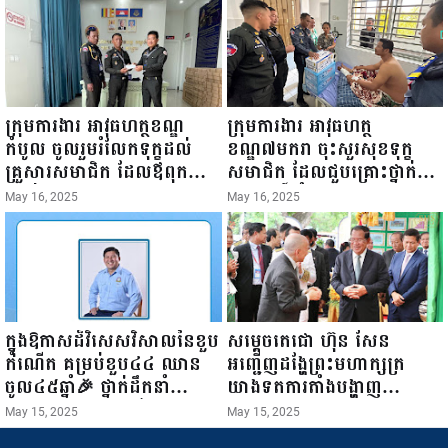
ធ្វើជំរឿនថ្នាក់ដឹកនាំមន្ត្រីរាជ
២០២៥”...
ការស៉ីវិល នៃក្រសួងព័ត៌មាន...
ក្រុមការងារ អាវុធហត្ថខណ្ឌ
ក្រុមការងារ អាវុធហត្ថ
កំបូល ចូលរួមរំលែកទុក្ខដល់
ខណ្ឌ៧មករា ចុះសួរសុខទុក្ខ
គ្រួសារសមាជិក ដែលឪពុកក្មេក
សមាជិក ដែលជួបគ្រោះថ្នាក់
របស់លោកទទួលមរណៈភាព!
ចរាចរណ៍ កំពុងសម្រាកព្យាបាល
May 16, 2025
May 16, 2025
នៅមន្ទីរពេទ្យ!
ក្នុងឱកាសដ៏វិសេសវិសាលនៃខួប
សម្តេចតេជោ ហ៊ុន សែន
កំណើត គម្រប់ខួប៤៤ ឈាន
អញ្ជើញដង្ហែព្រះមហាក្សត្រ
ចូល៤៥ឆ្នាំ🎉 ថ្នាក់ដឹកនាំ
យាងទតការតាំងបង្ហាញ
សមាជិក សមាជិកា នៃក្រុម
ផលិតផលកសិកម្ម កសិ
May 15, 2025
May 15, 2025
គ្រួសារកម្មវិធីអាជីវកម្មចល័ត និង
ឧស្សាហកម្ម និងសិប្បកម្ម ក្នុង