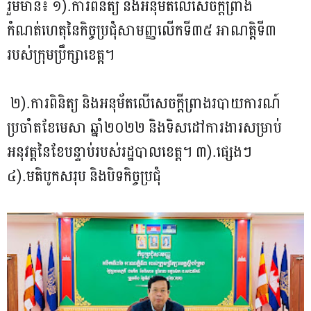
រួមមាន៖ ១).ការពិនិត្យ និងអនុម័តលើសេចក្តីព្រាង
កំណត់ហេតុនៃកិច្ចប្រជុំសាមញ្ញលើកទី៣៥ អាណត្តិទី៣
របស់ក្រុមប្រឹក្សាខេត្ត។
២).ការពិនិត្យ និងអនុម័តលើសេចក្តីព្រាងរបាយការណ៍
ប្រចាំតខែមេសា ឆ្នាំ២០២២ និងទិសដៅការងារសម្រាប់
អនុវត្តនៃខែបន្ទាប់របស់រដ្ឋបាលខេត្ត។ ៣).ផ្សេងៗ
៤).មតិបូកសរុប និងបិទកិច្ចប្រជុំ