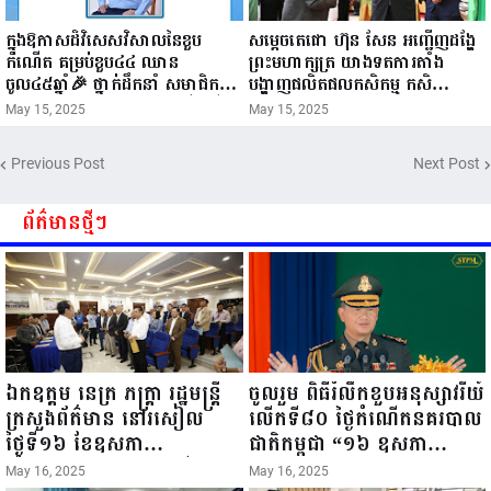
ក្នុងឱកាសដ៏វិសេសវិសាលនៃខួប
សម្តេចតេជោ ហ៊ុន សែន អញ្ជើញដង្ហែ
កំណើត គម្រប់ខួប៤៤ ឈាន
ព្រះមហាក្សត្រ យាងទតការតាំង
ចូល៤៥ឆ្នាំ🎉 ថ្នាក់ដឹកនាំ សមាជិក
បង្ហាញផលិតផលកសិកម្ម កសិ
សមាជិកា នៃក្រុមគ្រួសារកម្មវិធីអាជីវ
ឧស្សាហកម្ម និងសិប្បកម្ម ក្នុងព្រះរាជ
May 15, 2025
May 15, 2025
កម្មចល័ត និងកម្មករសំណង់ សូមគោរព
ពិធីច្រត់ព្រះនង្គ័ល...
ជូនពរ ជូនចំពោះ ឯកឧត្តម សាយ
Previous Post
Next Post
សំអាល់ ប្រធានសហភាពសហព័ន្ធ
យុវជនកម្ពុជា រាធានីភ្នំពេញ សូមទទួល
បាននូវ សុខភាពល្អបរិបូរណ៍
ព័ត៌មានថ្មីៗ
កម្លាំងមាំមួន បញ្ញាញាណវាងវៃ
អាយុយឺនយូរ ...
ឯកឧត្តម នេត្រ ភក្ត្រា រដ្ឋមន្ត្រី
ចូលរួម ពិធីរំលឹកខួបអនុស្សាវរីយ៍
ក្រសួងព័ត៌មាន នៅរសៀល
លើកទី៨០ ថ្ងៃកំណើតនគរបាល
ថ្ងៃទី១៦ ខែឧសភា
ជាតិកម្ពុជា “១៦ ឧសភា
ឆ្នាំ២០២៥នេះ បានអញ្ជើញចុះ
១៩៤៥ ~ ១៦ ឧសភា
May 16, 2025
May 16, 2025