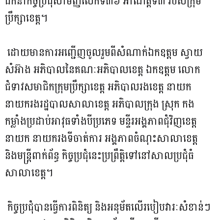
ដឹកនាំកិច្ចប្រជុំសាមញ្ញលើកទី៣៦ អាណត្តិទី៣ របស់ក្រុម
ប្រឹក្សាខេត្ត។
ដោយមានការអញ្ជើញចូលរួមពីសំណាក់ឯកឧត្តម ស្វាយ
សំអ៊ាង អភិបាលនៃគណៈអភិបាលខេត្ត ឯកឧត្តម លោក
ជំទាវសមាជិកក្រុមប្រឹក្សាខេត្ត អភិបាលរងខេត្ត នាយក
នាយករងរដ្ឋបាលសាលាខេត្ត អភិបាលក្រុង ស្រុក កង
កម្លាំងប្រដាប់អាវុធទាំងបីប្រភេទ មន្ទីរអង្គភាពជុំវិញខេត្ត
នាយក នាយករងទីចាត់ការ អង្គភាពចំណុះសាលាខេត្ត
និងមន្រ្តីពាក់ព័ន្ធ កិច្ចប្រជុំនេះប្រព្រឹត្តិទៅនៅសាលប្រជុំធំ
សាលាខេត្ត។
កិច្ចប្រជុំបានធ្វើការពិនិត្យ និងអនុម័តលើរបៀបវារៈសំខាន់ៗ