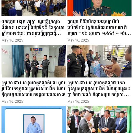
ឯកឧត្តម នេត្រ ភក្ត្រា រដ្ឋមន្ត្រីក្រសួង
ចូលរួម ពិធីរំលឹកខួបអនុស្សាវរីយ៍
ព័ត៌មាន នៅរសៀលថ្ងៃទី១៦ ខែឧសភា
លើកទី៨០ ថ្ងៃកំណើតនគរបាលជាតិ
ឆ្នាំ២០២៥នេះ បានអញ្ជើញចុះធ្វើ
កម្ពុជា “១៦ ឧសភា ១៩៤៥ ~ ១៦
ជំរឿនថ្នាក់ដឹកនាំមន្ត្រីរាជការស៉ីវិល នៃ
ឧសភា ២០២៥”...
May 16, 2025
May 16, 2025
ក្រសួងព័ត៌មាន...
ក្រុមការងារ អាវុធហត្ថខណ្ឌកំបូល ចូល
ក្រុមការងារ អាវុធហត្ថខណ្ឌ៧មករា
រួមរំលែកទុក្ខដល់គ្រួសារសមាជិក ដែល
ចុះសួរសុខទុក្ខសមាជិក ដែលជួបគ្រោះ
ឪពុកក្មេករបស់លោកទទួលមរណៈភាព!
ថ្នាក់ចរាចរណ៍ កំពុងសម្រាកព្យាបាល
នៅមន្ទីរពេទ្យ!
May 16, 2025
May 16, 2025