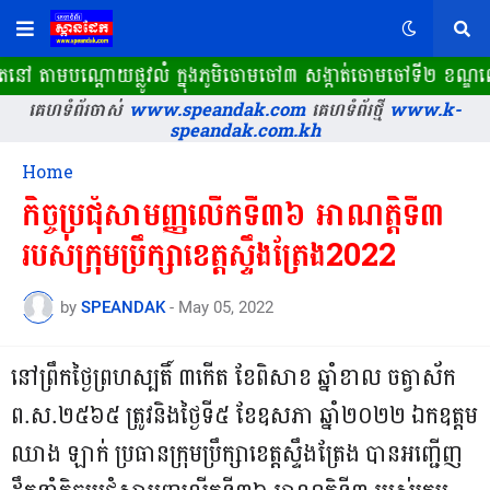
ិតនៅ តាមបណ្តោយផ្លូវលំ ក្នុងភូមិចោមចៅ៣ សង្កាត់ចោមចៅទី២ ខណ្ឌ
គេហទំព័រចាស់
www.speandak.com
គេហទំព័រថ្មី
www.k-
speandak.com.kh
Home
កិច្ចប្រជុំសាមញ្ញលើកទី៣៦ អាណត្តិទី៣
របស់ក្រុមប្រឹក្សាខេត្តស្ទឹងត្រែង2022
by
SPEANDAK
-
May 05, 2022
នៅព្រឹកថ្ងៃព្រហស្បតិ៍ ៣កើត ខែពិសាខ ឆ្នាំខាល ចត្វាស័ក
ព.ស.២៥៦៥ ត្រូវនិងថ្ងៃទី៥ ខែឧសភា ឆ្នាំ២០២២ ឯកឧត្តម
ឈាង ឡាក់ ប្រធានក្រុមប្រឹក្សាខេត្តស្ទឹងត្រែង បានអញ្ជើញ