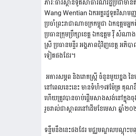
ភារៈធារីស្ថានទូតសាធារណរដ្ឋប្រជាមានិត
Wang Wentian ឯកអគ្គរដ្ឋទូតវិសាមញ្
ប្រចាំព្រះរាជាណាចក្រកម្ពុជា ឯកឧត្តមអ្ន
ប្រធានក្រុមប្រឹក្សាខេត្ត ឯកឧត្តម វ៉ី
ស្រី ប្រធានមន្ទីរ អង្គភាពជុំវិញខេត្ត អ
ទៀតផងដែរ។
អគារសម្ភព និងរោគស្ត្រី ចំនួនមួយខ្នង នៃម
នៅពេលនេះនេះ មានទំហំ១៧ម៉ែត្រ គុណនឹង
ហើយត្រូវបានចាប់ផ្តើមសាងសង់នៅក្នុង
រួចរាល់ជាស្ថាពរនៅដើមខែមេសា ឆ្នាំ២
ទន្ទឹមនឹងនេះផងដែរ មជ្ឈមណ្ឌលបណ្តុះបណ្តា