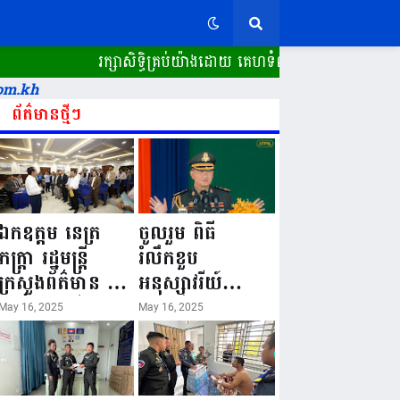
រក្សាសិទ្ធិគ្រប់យ៉ាងដោយ គេហទំព័រ ស្ពានដែក​ "WWW.SPEA
om.kh
ព័ត៌មានថ្មីៗ
ឯកឧត្តម នេត្រ
ចូលរួម ពិធី
ភក្ត្រា រដ្ឋមន្ត្រី
រំលឹកខួប
ក្រសួងព័ត៌មាន នៅ
អនុស្សាវរីយ៍
រសៀលថ្ងៃទី១៦ ខែ
លើកទី៨០ ថ្ងៃ
May 16, 2025
May 16, 2025
ឧសភា
កំណើតនគរបាល
ឆ្នាំ២០២៥នេះ
ជាតិកម្ពុជា “១៦
បានអញ្ជើញចុះធ្វើ
ឧសភា ១៩៤៥ ~