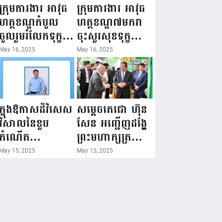
ជំរឿនថ្នាក់ដឹកនាំ
១៦ ឧសភា
ក្រុមការងារ អាវុធ
ក្រុមការងារ អាវុធ
មន្ត្រីរាជការស៉ីវិល
២០២៥”...
ហត្ថខណ្ឌកំបូល
ហត្ថខណ្ឌ៧មករា
នៃក្រសួងព័ត៌មាន...
ចូលរួមរំលែកទុក្ខ
ចុះសួរសុខទុក្ខ
ដល់គ្រួសារ
សមាជិក ដែលជួប
May 16, 2025
May 16, 2025
សមាជិក ដែល
គ្រោះថ្នាក់
ឪពុកក្មេករបស់
ចរាចរណ៍ កំពុង
លោកទទួលមរណៈ
សម្រាកព្យាបាល
ភាព!
នៅមន្ទីរពេទ្យ!
ក្នុងឱកាសដ៏វិសេស
សម្តេចតេជោ ហ៊ុន
វិសាលនៃខួប
សែន អញ្ជើញដង្ហែ
កំណើត
ព្រះមហាក្សត្រ
គម្រប់ខួប៤៤
យាងទតការតាំង
May 15, 2025
May 15, 2025
ឈានចូល៤៥ឆ្នាំ
បង្ហាញផលិតផល
🎉 ថ្នាក់ដឹកនាំ
កសិកម្ម កសិ
សមាជិក សមាជិកា
ឧស្សាហកម្ម និង
នៃក្រុមគ្រួសារ
សិប្បកម្ម ក្នុងព្រះ
កម្មវិធីអាជីវកម្ម
រាជពិធីច្រត់