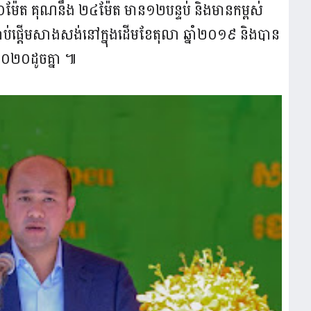
១០ម៉ែត គុណនឹង ២៤ម៉ែត មាន១២បន្ទប់ និងមានកម្ពស់
ចាប់ផ្តើមសាងសង់នៅក្នុងដើមខែតុលា ឆ្នាំ២០១៩ និងបាន
២០២០ដូចគ្នា ៕