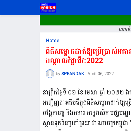
គេហទំព
Home
ពិធីសម្ពោធដាក់ឱ្យប្រើប្រាស់អគ
បណ្ដាលវិជ្ជាជីវៈ2022
by
SPEANDAK
-
April 06, 2022
នាព្រឹកថ្ងៃទី ០៦ ខែ មេសា ឆ្នាំ ២០២២ ឯក
អញ្ជើញជាអធិបតីក្នុងពិធីសម្ពោធដាក់ឱ្យប្រើ
បង្អែកខេត្ត និងអគារ អន្តេវាសិក មជ្ឈមណ
ស្ថានទូតចិនប្រចាំព្រះរាជាណាចក្រកម្ព