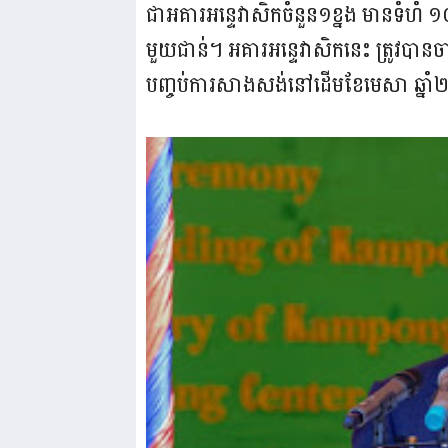
ជាអគារអន្ទេវាសិកចំនួន១ខ្នង មានទំហំ 
មួយជាន់។ អគារអន្ទេវាសិកនេះ ត្រូវបាន
បញ្ចប់ការសាងសង់នៅដើមខែមេសា ឆ្នាំ