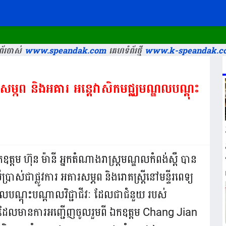
័រចាស់
www.speandak.com
គេហទំព័រថ្មី
www.k-speandak.c
ារសម្ភព និងអគារ អន្តេវាសិកមជ្ឈមណ្ឌលបណ្ដុះ
ឧត្តម ហ៊ុន ម៉ានី អ្នកតំណាងរាស្ត្រមណ្ឌលកំពង់ស្ពឺ បាន
ប្រាស់ជាផ្លូវការ អគារសម្ភព និងរោគស្ត្រីនៅមន្ទីរពេទ្យ
្ឌលបណ្ដុះបណ្ដាលវិជ្ជាជីវៈ ដែលជាជំនួយ របស់
ុជា ដែលមានការអញ្ជើញចូលរួមពី ឯកឧត្តម Chang Jian