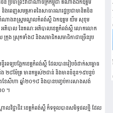
ចិន ប្រចាំព្រះរាជាណាចក្រកម្ពុជា តំណាងឯកឧត្តម
ញ និងពេញសមត្ថភាពនៃសាធារណរដ្ឋប្រជាមានិតចិន
កតំណាងរាស្ត្រមណ្ឌលកំពង់ស្ពឺ ឯកឧត្តម យឹម សុខុម
 សំណាង អភិបាល នៃគណៈអភិបាលខេត្តកំពង់ស្ពឺ លោកលោក
ភិបាល ក្រុង ស្រុកទាំង៨ និងសមាជិកសមាជិកាជាច្រើនរូប
ន្ទីរពទ្យបង្អែកខេត្តកំពង់ស្ពឺ ដែលបានរៀបចំដាក់សម្ពោធ
 ២៨ម៉ែត្រ មានកម្ពស់២ជាន់ និងមានចំនួន១៥បន្ទប់
ចុងខែសីហា ឆ្នាំ២០១៨ និងបានបញ្ចប់ការសាងសង់
០២០ ។
លវិជ្ជាជីវៈខេត្តកំពង់ស្ពឺ ក៏ទទួលបានសមិទ្ធផលថ្មី ដែល