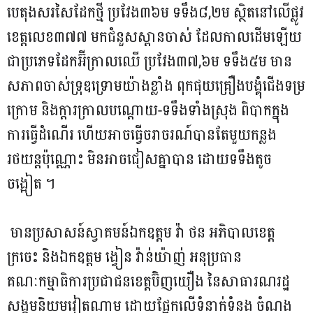
បេតុងសរសៃដែកថ្មី ប្រវែង៣៦ម ទទឹង៨,២ម ស្ថិតនៅលើផ្លូវ
ខេត្តលេខ៣៧៧ មកជំនួសស្ពានចាស់ ដែលកាលដើមឡើយ
ជាប្រភេទដែកអ៊ីក្រាលឈើ ប្រវែង៣៧,៦ម ទទឹង៥ម មាន
សភាពចាស់ទ្រុឌទ្រោមយ៉ាងខ្លាំង ពុកផុយគ្រឿងបង្គុំជើងទម្រ
ក្រោម និងក្តារក្រាលបណ្តោយ-ទទឹងទាំងស្រុង ពិបាកក្នុង
ការធ្វើដំណើរ ហើយអាចធ្វើចរាចរណ៍បានតែមួយកន្លង
រថយន្តប៉ុណ្ណោះ មិនអាចជៀសគ្នាបាន ដោយទទឹងតូច
ចង្អៀត ។
មានប្រសាសន៍ស្វាគមន៍ឯកឧត្តម វ៉ា ថន អភិបាលខេត្ត
ក្រចេះ និងឯកឧត្តម ង្វៀន វ៉ាន់យ៉ាញ់ អនុប្រធាន
គណៈកម្មាធិការប្រជាជនខេត្តប៊ិញយឿង នៃសាធារណរដ្ឋ
សង្គមនិយមវៀតណាម ដោយផ្អែកលើទំនាក់ទំនង ចំណង