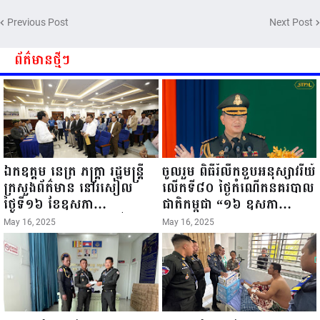
ជូនពរ ជូនចំពោះ ឯកឧត្តម សាយ
Previous Post
Next Post
សំអាល់ ប្រធានសហភាពសហព័ន្ធ
យុវជនកម្ពុជា រាធានីភ្នំពេញ សូមទទួល
បាននូវ សុខភាពល្អបរិបូរណ៍
ព័ត៌មានថ្មីៗ
កម្លាំងមាំមួន បញ្ញាញាណវាងវៃ
អាយុយឺនយូរ ...
ឯកឧត្តម នេត្រ ភក្ត្រា រដ្ឋមន្ត្រី
ចូលរួម ពិធីរំលឹកខួបអនុស្សាវរីយ៍
ក្រសួងព័ត៌មាន នៅរសៀល
លើកទី៨០ ថ្ងៃកំណើតនគរបាល
ថ្ងៃទី១៦ ខែឧសភា
ជាតិកម្ពុជា “១៦ ឧសភា
ឆ្នាំ២០២៥នេះ បានអញ្ជើញចុះ
១៩៤៥ ~ ១៦ ឧសភា
May 16, 2025
May 16, 2025
ធ្វើជំរឿនថ្នាក់ដឹកនាំមន្ត្រីរាជ
២០២៥”...
ការស៉ីវិល នៃក្រសួងព័ត៌មាន...