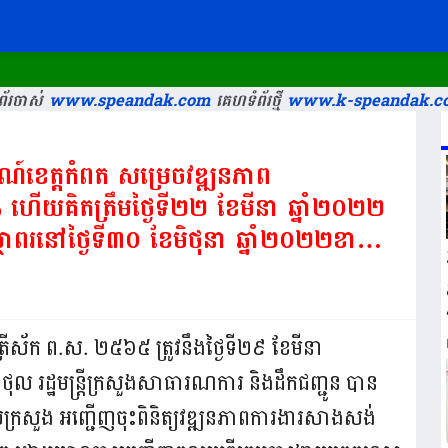
័រចាស់
www.speandak.com
គេហទំព័រថ្មី
www.k-speandak.c
៍ខេត្តកំពត សម្រេចវឌ្ឍនភាព
ើយគិតត្រឹមថ្ងៃទី២២ ខែមីនា ឆ្នាំ២០២២
ថាពរនៅថ្ងៃទី៣០ ខែមិថុនា ឆ្នាំ២០២២ខាង
ូវ ត្រីស័ក ព.ស. ២៥៦៥ ត្រូវនឹងថ្ងៃទី២៩ ខែមីនា
ន់ថុល រដ្ឋមន្ត្រីក្រសួងសាធារណការ និងដឹកជញ្ជូន បាន
បស់ក្រសួង អញ្ជើញចុះពិនិត្យវឌ្ឍនភាពការងារសាងសង់