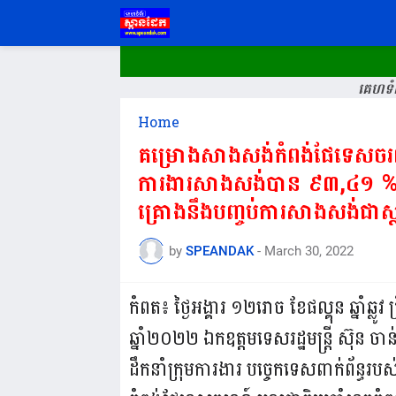
គេហទំព
Home
គម្រោងសាងសង់កំពង់ផែទេសចរណ
ការងារសាងសង់បាន ៩៣,៤១ % ហ
គ្រោងនឹងបញ្ចប់ការសាងសង់ជាស្
មុខនេះ/
by
SPEANDAK
-
March 30, 2022
កំពត៖ ថ្ងៃអង្គារ ១២រោច ខែផល្គុន ឆ្នាំឆ្ល
ឆ្នាំ២០២២ ឯកឧត្ដមទេសរដ្ឋមន្ត្រី ស៊ុន ចា
ដឹកនាំក្រុមការងារ បច្ចេកទេសពាក់ព័ន្ធរ