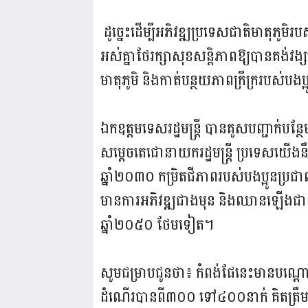
ដូច្នេះដើម្បីអភិវឌ្ឍប្រទេសជាតិមាតុភូមិ
អស់គ្នាថែរក្សាសុខសន្តិភាពឱ្យបានគង់វង
មាតុភូមិ និងកាត់បន្ថយភាពក្រីក្ររបស់ប
ឯកឧត្តមទេសរដ្ឋមន្ត្រី បានគូសបញ្ជាក់បន្
សម្ដេចតេជោនាយករដ្ឋមន្ត្រី ប្រទេសយើង
ឆ្នាំ២០៣០ កម្រិតជីភាពរបស់បងប្អូនប្រ
មានការអភិវឌ្ឍជាងមុន និងឈានឡើងជ
ឆ្នាំ២០៥០ ថែមទៀត។
សូមជម្រាបជូនថា៖ កំពង់ផែនេះមានបណ្តោ
ដំណើរបានពី៣០០ ទៅ៤០០នាក់ គិតត្រឹមថ