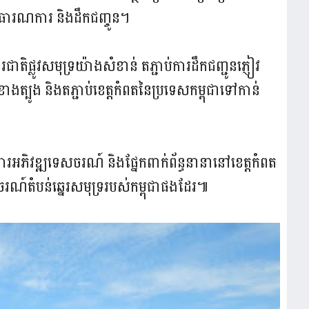
ាធារណការ និងដឹកជញ្ចូន។
ជាតិផ្លូវសមុទ្រយ៉ាងសំខាន់ តភ្ជាប់ការដឹកជញ្ជូនភ្ញៀវ
បូង និងតភ្ជាប់ខេត្តកំពតនៃប្រទេសកម្ពុជាទៅកាន់
រអភិវឌ្ឍទេសចរណ៍ និងផ្នែកពាក់ព័ន្ធនានានៅខេត្តកំពត
៍តំបន់ឆ្នេរសមុទ្ររបស់កម្ពុជាផងដែរ៕