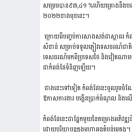
សម្រេចបាន៩៣,៤១ %ហើយគ្រោងនឹងបញ្ចប់
២០២២ខាងមុខនេះ។
ក្រោយពីបញ្ចប់ការសាងសង់ជាស្ថាពរ កំពង
សំខាន់ សម្រាប់ទទួលភ្ញៀវទេសចរណ៍ជាតិ និ
ទេសចរណ៍មកពីប្រទេសថៃ និងវៀតណាមចូលម
ជាកំពង់ផែទំនិញឡើយ។
ជាងនេះទៅទៀត កំពង់ផែនេះចូលរួមចំណែក
ឱកាសការងារ បង្កើនប្រាក់ចំណូល និងល
កំពង់ផែនេះជាផ្នែកមួយនៃគម្រោងអភិវឌ្ឍ
ដោយបរិយាបន្នក្នុងមហាអនុតំបន់មេគង្គ