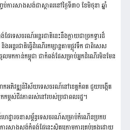
ការសាងសង់ជាស្ថាពរនៅថ្ងៃទី៣០ ខែមិថុនា ឆ្នាំ
់ផែទេសចរណ៍អន្តរជាតិនេះនឹងក្លាយជាច្រកទ្វារដ៏
ងអន្តរជាតិធ្វើដំណើរកម្សាន្តតាមផ្លូវទឹក ជាពិសេស
កកាន់កម្ពុជា ជាកំពង់ផែសម្រាប់អ្នកដំណើរមិនមែន
អភិវឌ្ឍន៍វិស័យទេសចរណ៍នៅខេត្តកំពត ជួយបង្កើត
ើកកម្ពស់ជីវភាពរស់នៅរបស់ប្រជាពលរដ្ឋ។
ន៍ហេដ្ឋារចនាសម្ព័ន្ធទេសចរណ៍សម្រាប់កំណើនប្រកប
។ ការសាងសង់កំពង់ផែនេះស្ថិតក្រោមការគ្រប់គ្រងដោយ