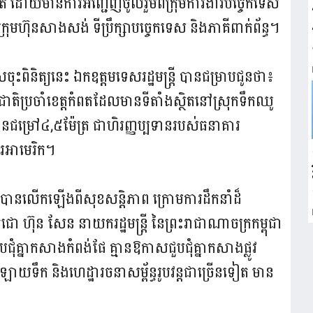
កំពត ដោយមានការអញ្ជើញចូលរួមពីក្រុមការងារបច្ចេកទេស
ុមហ៊ុនសាងសង់ ទីប្រឹក្សាបច្ចេកទេស និងភាគីពាក់ព័ន្ធ។
ចុះពិនិត្យនេះ ឯកឧត្តមទេសរដ្ឋមន្ត្រី បានជម្រាបជូនថា៖
ិប្រចាំខេត្តកំពតដែលមានទីតាំងស្ថិតនៅស្រុកទឹកឈូ
ជម្រៅ៤,៥ម៉ែត្រ ជាហិរញ្ញប្បទានរបស់ធនាគារ
ារអាមេរិក។
្រីបានលើកឡើងពីសុខសន្តិភាព ក្រោមការដឹកនាំដ៏
 ហ៊ុន សែន នាយករដ្ឋមន្ត្រី នៃព្រះរាជាណាចក្រកម្ពុជា
ុំគ្នាកសាងកំពង់ផែ គ្មានឱកាសជួបជុំគ្នាកសាងផ្លូវ
្រឡាយទឹក និងហេដ្ឋារចនាសម្ព័ន្ធរូបវន្តជាច្រើនទៀត មាន