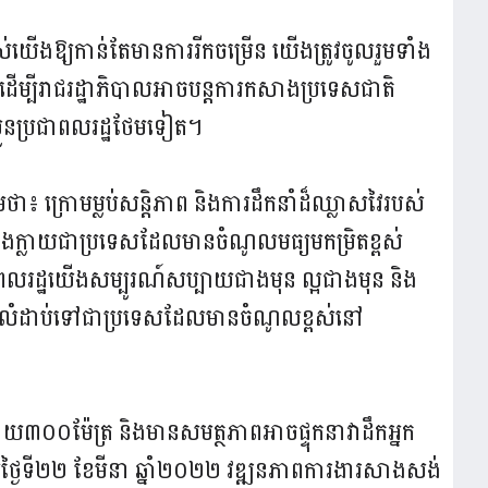
របស់យើងឱ្យកាន់តែមានការរីកចម្រើន យើងត្រូវចូលរួមទាំង
្សដើម្បីរាជរដ្ឋាភិបាលអាចបន្តការកសាងប្រទេសជាតិ
ងប្អូនប្រជាពលរដ្ឋថែមទៀត។
ថែមថា៖ ក្រោមម្លប់សន្តិភាព និងការដឹកនាំដ៏ឈ្លាសវៃរបស់
នឹងក្លាយជាប្រទេសដែលមានចំណូលមធ្យមកម្រិតខ្ពស់
ជាពលរដ្ឋយើងសម្បូរណ៍សប្បាយជាងមុន ល្អជាងមុន និង
ាលំដាប់ទៅជាប្រទេសដែលមានចំណូលខ្ពស់នៅ
យ៣០០ម៉ែត្រ និងមានសមត្ថភាពអាចផ្ទុកនាវាដឹកអ្នក
្ងៃទី២២ ខែមីនា ឆ្នាំ២០២២ វឌ្ឍនភាពការងារសាងសង់