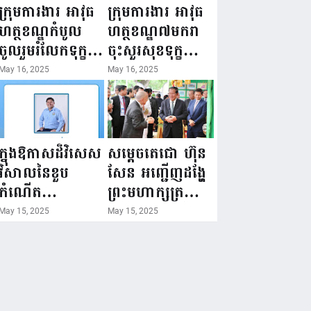
ជំរឿនថ្នាក់ដឹកនាំ
១៦ ឧសភា
ក្រុមការងារ អាវុធ
ក្រុមការងារ អាវុធ
មន្ត្រីរាជការស៉ីវិល
២០២៥”...
ហត្ថខណ្ឌកំបូល
ហត្ថខណ្ឌ៧មករា
នៃក្រសួងព័ត៌មាន...
ចូលរួមរំលែកទុក្ខ
ចុះសួរសុខទុក្ខ
ដល់គ្រួសារ
សមាជិក ដែលជួប
May 16, 2025
May 16, 2025
សមាជិក ដែល
គ្រោះថ្នាក់
ឪពុកក្មេករបស់
ចរាចរណ៍ កំពុង
លោកទទួលមរណៈ
សម្រាកព្យាបាល
ភាព!
នៅមន្ទីរពេទ្យ!
ក្នុងឱកាសដ៏វិសេស
សម្តេចតេជោ ហ៊ុន
វិសាលនៃខួប
សែន អញ្ជើញដង្ហែ
កំណើត
ព្រះមហាក្សត្រ
គម្រប់ខួប៤៤
យាងទតការតាំង
May 15, 2025
May 15, 2025
ឈានចូល៤៥ឆ្នាំ
បង្ហាញផលិតផល
🎉 ថ្នាក់ដឹកនាំ
កសិកម្ម កសិ
សមាជិក សមាជិកា
ឧស្សាហកម្ម និង
នៃក្រុមគ្រួសារ
សិប្បកម្ម ក្នុងព្រះ
កម្មវិធីអាជីវកម្ម
រាជពិធីច្រត់