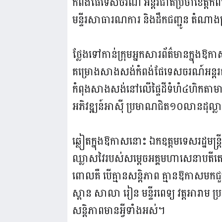
កំពង់ផែទេសចរណ៍ អន្តរជាតិប្រចាំខេត្ត
មន្ទីរសាធារណការ និងដឹកជញ្ជូន តំណាងក្រ
ថ្លែងទៅកាន់ក្រុមអ្នកសារព័ត៌មានក្នុងឱកាស
គម្រោងសាងសង់កំពង់ផែទេសចរណ៍អន្តរជាត
កំពុងសាងសង់នៅលើផ្ទៃដីទំហំ៤ហិកតាមាន
អភិវឌ្ឍន៍អាស៊ី ប្រមាណជិត១០លានដុល្ល
ឆ្លៀតក្នុងឱកាសនោះ ឯកឧត្តមទេសរដ្ឋមន្ត
ឈ្លាសវៃរបស់សម្ដេចអគ្គមហាសេនាបតីតេជោ
ពោលគឺ បើគ្មានសន្តិភាព គ្មានឱកាសមកជួបជ
ស្ពាន សាលា រៀន មន្ទីរពេទ្យ វត្តអារាម ប
សន្តិភាពមានអ្វីទាំងអស់។