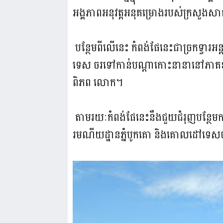
អង្គភាពអនុវត្តអនុគម្រោងរបស់ក្រសួងស
បន្ថែមពីលើនេះ កំពង់ផែនេះជាច្រកទ្វារអន្តរ
ទេស ចរទៅកាន់បណ្តាកោះនានានៅភាគខាងត្
ពិភព លោក។
តាមរយៈកំពង់ផែនេះនឹងជួយជំរុញបន្ថែមកា
រមណីយដ្ឋានភ្នំបូកគោ និងគោលដៅទេសចរណ