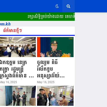
រក្សាសិទ្ធិគ្រប់យ៉ាងដោយ គេហទំព័រ ស្ពានដែក​ "WWW.SP
om.kh
ព័ត៌មានថ្មីៗ
ឯកឧត្តម នេត្រ
ចូលរួម ពិធី
ភក្ត្រា រដ្ឋមន្ត្រី
រំលឹកខួប
ក្រសួងព័ត៌មាន នៅ
អនុស្សាវរីយ៍
រសៀលថ្ងៃទី១៦ ខែ
លើកទី៨០ ថ្ងៃ
May 16, 2025
May 16, 2025
ឧសភា
កំណើតនគរបាល
ឆ្នាំ២០២៥នេះ
ជាតិកម្ពុជា “១៦
បានអញ្ជើញចុះធ្វើ
ឧសភា ១៩៤៥ ~