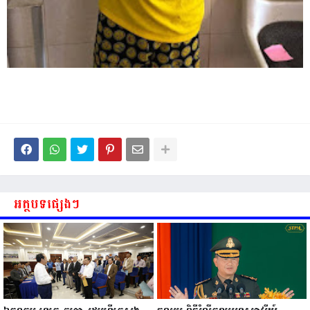
អត្ថបទផ្សេងៗ