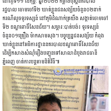
នៅ​ថ្ងៃទី​១១ ខែកុម្ភៈ​ ឆ្នាំ​២០២២​ កម្លាំងប៉ុស្តិ៍នគរបាល
រដ្ឋបាល ចោមចៅ​ទី​២​ ឃាត់​ខ្លួន​ជន​សង្ស័យ​ចំនួន​០២នាក់​
ករណី​លួច​ទូរទស្សន៍ នៅភូមិ​ដំណាក់​ត្រយឹង សង្កាត់​ចោមចៅ​
ទី​២​ ខណ្ឌ​ពោធិ៍​សែនជ័យ​។ សម្ភារៈបាត់​បង់​​​៖​​ ទូរទស្សន៍​
ចំនួន​០១គ្រឿង​ ម៉ាក​សាមសុង​​។ បច្ចុប្បន្នជនសង្ស័យ កំពុង
ឃាត់ខ្លួននៅអធិការដ្ឋាននគរបាលខណ្ឌ​ពោធិ៍​សែនជ័យ​
ដើម្បីកសាងសំណុំរឿងបញ្ជូនទៅសាលាដំបូងរាជធានី
ភ្នំពេញ ចាត់ការបន្តតាមនិតិវិធី៕