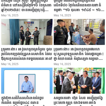
ឯកឧត្តម នេត្រ ភក្ត្រា រដ្ឋមន្ត្រីក្រសួង
ចូលរួម ពិធីរំលឹកខួបអនុស្សាវរីយ៍
ព័ត៌មាន នៅរសៀលថ្ងៃទី១៦ ខែឧសភា
លើកទី៨០ ថ្ងៃកំណើតនគរបាលជាតិ
ឆ្នាំ២០២៥នេះ បានអញ្ជើញចុះធ្វើ
កម្ពុជា “១៦ ឧសភា ១៩៤៥ ~ ១៦
ជំរឿនថ្នាក់ដឹកនាំមន្ត្រីរាជការស៉ីវិល នៃ
ឧសភា ២០២៥”...
May 16, 2025
May 16, 2025
ក្រសួងព័ត៌មាន...
ក្រុមការងារ អាវុធហត្ថខណ្ឌកំបូល ចូល
ក្រុមការងារ អាវុធហត្ថខណ្ឌ៧មករា
រួមរំលែកទុក្ខដល់គ្រួសារសមាជិក ដែល
ចុះសួរសុខទុក្ខសមាជិក ដែលជួបគ្រោះ
ឪពុកក្មេករបស់លោកទទួលមរណៈភាព!
ថ្នាក់ចរាចរណ៍ កំពុងសម្រាកព្យាបាល
នៅមន្ទីរពេទ្យ!
May 16, 2025
May 16, 2025
ក្នុងឱកាសដ៏វិសេសវិសាលនៃខួប
សម្តេចតេជោ ហ៊ុន សែន អញ្ជើញដង្ហែ
កំណើត គម្រប់ខួប៤៤ ឈាន
ព្រះមហាក្សត្រ យាងទតការតាំង