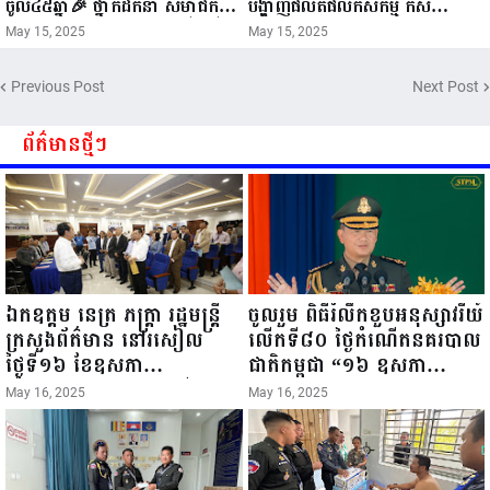
ចូល៤៥ឆ្នាំ🎉 ថ្នាក់ដឹកនាំ សមាជិក
បង្ហាញផលិតផលកសិកម្ម កសិ
សមាជិកា នៃក្រុមគ្រួសារកម្មវិធីអាជីវ
ឧស្សាហកម្ម និងសិប្បកម្ម ក្នុងព្រះរាជ
May 15, 2025
May 15, 2025
កម្មចល័ត និងកម្មករសំណង់ សូមគោរព
ពិធីច្រត់ព្រះនង្គ័ល...
ជូនពរ ជូនចំពោះ ឯកឧត្តម សាយ
Previous Post
Next Post
សំអាល់ ប្រធានសហភាពសហព័ន្ធ
យុវជនកម្ពុជា រាធានីភ្នំពេញ សូមទទួល
បាននូវ សុខភាពល្អបរិបូរណ៍
ព័ត៌មានថ្មីៗ
កម្លាំងមាំមួន បញ្ញាញាណវាងវៃ
អាយុយឺនយូរ ...
ឯកឧត្តម នេត្រ ភក្ត្រា រដ្ឋមន្ត្រី
ចូលរួម ពិធីរំលឹកខួបអនុស្សាវរីយ៍
ក្រសួងព័ត៌មាន នៅរសៀល
លើកទី៨០ ថ្ងៃកំណើតនគរបាល
ថ្ងៃទី១៦ ខែឧសភា
ជាតិកម្ពុជា “១៦ ឧសភា
ឆ្នាំ២០២៥នេះ បានអញ្ជើញចុះ
១៩៤៥ ~ ១៦ ឧសភា
May 16, 2025
May 16, 2025
ធ្វើជំរឿនថ្នាក់ដឹកនាំមន្ត្រីរាជ
២០២៥”...
ការស៉ីវិល នៃក្រសួងព័ត៌មាន...