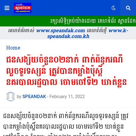
រក្សាសិទ្ធិគ្រប់យ៉ាងដោយ គេហទំព័រ ស្ពានដ
គេហទំព័រចាស់
www.speandak.com
គេហទំព័រថ្មី
www.k-
speandak.com.kh
Home
ជន​សង្ស័យ​ចំនួន​០២នាក់​ ពាក់ព័ន្ធករណី​
លួច​ទូរទស្សន៍ ត្រូវបានកម្លាំងប៉ុស្តិ៍
នគរបាលរដ្ឋបាល ចោមចៅ​ទី​២​ ឃាត់​ខ្លួន
by
SPEANDAK
-
February 11, 2022
ជន​សង្ស័យ​ចំនួន​០២នាក់​ ពាក់ព័ន្ធករណី​លួច​ទូរទស្សន៍ ត្រូវ
បានកម្លាំងប៉ុស្តិ៍នគរបាលរដ្ឋបាល ចោមចៅ​ទី​២​ ឃាត់​ខ្លួន