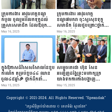
ក្រុមការងារ អាវុធហត្ថខណ្ឌ
ក្រុមការងារ អាវុធហត្ថ
កំបូល ចូលរួមរំលែកទុក្ខដល់
ខណ្ឌ៧មករា ចុះសួរសុខទុក្ខ
គ្រួសារសមាជិក ដែលឪពុកក្មេក
សមាជិក ដែលជួបគ្រោះថ្នាក់
របស់លោកទទួលមរណៈភាព!
ចរាចរណ៍ កំពុងសម្រាកព្យាបាល
May 16, 2025
May 16, 2025
នៅមន្ទីរពេទ្យ!
ក្នុងឱកាសដ៏វិសេសវិសាលនៃខួប
សម្តេចតេជោ ហ៊ុន សែន
កំណើត គម្រប់ខួប៤៤ ឈាន
អញ្ជើញដង្ហែព្រះមហាក្សត្រ
ចូល៤៥ឆ្នាំ🎉 ថ្នាក់ដឹកនាំ
យាងទតការតាំងបង្ហាញ
សមាជិក សមាជិកា នៃក្រុម
ផលិតផលកសិកម្ម កសិ
May 15, 2025
May 15, 2025
គ្រួសារកម្មវិធីអាជីវកម្មចល័ត និង
ឧស្សាហកម្ម និងសិប្បកម្ម ក្នុង
កម្មករសំណង់ សូមគោរពជូនពរ
ព្រះរាជពិធីច្រត់ព្រះនង្គ័ល...
Copyright © 2021-2024. All Rights Reserved.
"Speandak"
ជូនចំពោះ ឯកឧត្តម សាយ
"រក្សាសិទ្ធិគ្រប់យ៉ាងដោយ​ © គេហទំព័រ ស្ពានដែក"
សំអាល់ ប្រធានសហភាព