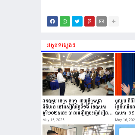
អត្ថបទផ្សេងៗ
ឯកឧត្តម នេត្រ ភក្ត្រា រដ្ឋមន្ត្រីក្រសួង
ចូលរួម ពិធ
ព័ត៌មាន នៅរសៀលថ្ងៃទី១៦ ខែឧសភា
ថ្ងៃកំណើត
ឆ្នាំ២០២៥នេះ បានអញ្ជើញចុះធ្វើជំរឿន
ឧសភា ១៩
ថ្នាក់ដឹកនាំមន្ត្រីរាជការស៉ីវិល នៃក្រសួង
២០២៥”...
May 16, 2025
May 16, 20
ព័ត៌មាន...