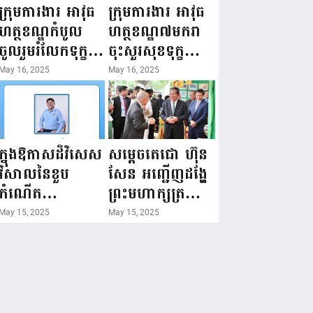
ជំរឿនថ្នាក់ដឹកនាំ
១៦ ឧសភា
ក្រុមការងារ អាវុធ
ក្រុមការងារ អាវុធ
មន្ត្រីរាជការស៉ីវិល
២០២៥”...
ហត្ថខណ្ឌកំបូល
ហត្ថខណ្ឌ៧មករា
នៃក្រសួងព័ត៌មាន...
ចូលរួមរំលែកទុក្ខ
ចុះសួរសុខទុក្ខ
ដល់គ្រួសារ
សមាជិក ដែលជួប
May 16, 2025
May 16, 2025
សមាជិក ដែល
គ្រោះថ្នាក់
ឪពុកក្មេករបស់
ចរាចរណ៍ កំពុង
លោកទទួលមរណៈ
សម្រាកព្យាបាល
ភាព!
នៅមន្ទីរពេទ្យ!
ក្នុងឱកាសដ៏វិសេស
សម្តេចតេជោ ហ៊ុន
វិសាលនៃខួប
សែន អញ្ជើញដង្ហែ
កំណើត
ព្រះមហាក្សត្រ
គម្រប់ខួប៤៤
យាងទតការតាំង
May 15, 2025
May 15, 2025
ឈានចូល៤៥ឆ្នាំ
បង្ហាញផលិតផល
🎉 ថ្នាក់ដឹកនាំ
កសិកម្ម កសិ
សមាជិក សមាជិកា
ឧស្សាហកម្ម និង
នៃក្រុមគ្រួសារ
សិប្បកម្ម ក្នុងព្រះ
កម្មវិធីអាជីវកម្ម
រាជពិធីច្រត់