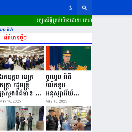
រក្សាសិទ្ធិគ្រប់យ៉ាងដោយ គេហទំព័រ ស្ពានដែក​ "WW
om.kh
ព័ត៌មានថ្មីៗ
ឯកឧត្តម នេត្រ
ចូលរួម ពិធី
ភក្ត្រា រដ្ឋមន្ត្រី
រំលឹកខួប
ក្រសួងព័ត៌មាន នៅ
អនុស្សាវរីយ៍
រសៀលថ្ងៃទី១៦ ខែ
លើកទី៨០ ថ្ងៃ
May 16, 2025
May 16, 2025
ឧសភា
កំណើតនគរបាល
ឆ្នាំ២០២៥នេះ
ជាតិកម្ពុជា “១៦
បានអញ្ជើញចុះធ្វើ
ឧសភា ១៩៤៥ ~