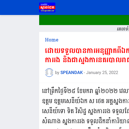
គេហទំព
Home
ដោយទទួលបានការអនុញ្ញាតពីឯកឧត្
ការរង​ និងជាស្នងការនគរបាលរាជ
by
SPEANDAK
-
January 25, 2022
នៅព្រឹកថ្ងៃទី២៥ ខែមករា ឆ្នាំ២០២២ 
ឧត្តម​ ឧត្តមសេនីយ៍ឯក​ ស​ ថេត​ អគ្គស្ន
សេនីយ៍ទោ ទិត វិសិដ្ឋ ស្នងការរង ទទួល
សំណាង ស្នងការរង ទទួលដឹកនាំការិយាល