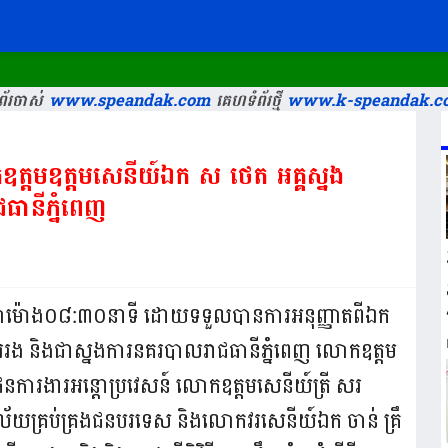
័រចាស់
www.speandak.com
គេហទំព័រថ្មី
www.k-speandak.c
តមឧត្តមសេនីយ៍ឯក​ ស​ ថេត​ អគ្គស្នង
ធានីភ្នំពេញ
វេលាម៉ោង០៨:៣០នាទី ដោយទទួលបានការអនុញ្ញាតពីឯក
ងការរង​ និងជាស្នងការនគរបាលរាជធានីភ្នំពេញ លោកឧត្តម
ផែនការងារអន្តោប្រវេសន៍ លោកឧត្តមសេនីយ៍ត្រី សរ
័យគ្រប់គ្រងជនបរទេស និងលោកវរសេនីយ៍ឯក ចាន់ គ្រឹ