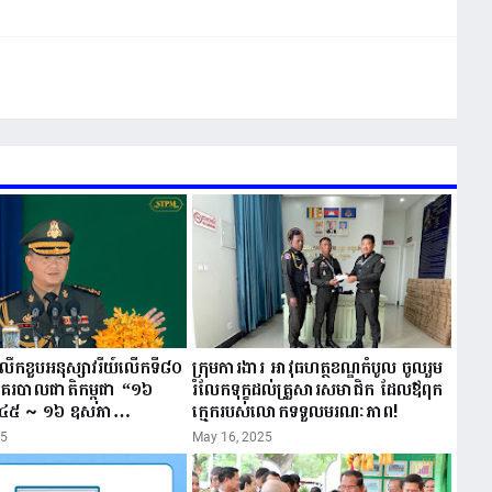
ីរំលឹកខួបអនុស្សាវរីយ៍លើកទី៨០
ក្រុមការងារ អាវុធហត្ថខណ្ឌកំបូល ចូលរួម
នគរបាលជាតិកម្ពុជា “១៦
រំលែកទុក្ខដល់គ្រួសារសមាជិក ដែលឪពុក
៤៥ ~ ១៦ ឧសភា
ក្មេករបស់លោកទទួលមរណៈភាព!
25
May 16, 2025