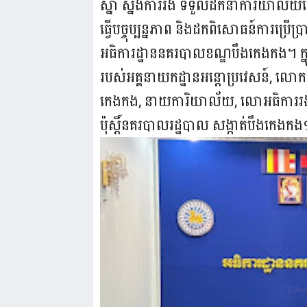
ស្នា ស្នងការរង ទទួលដឹកនាំការិយាល័យស៊ើបអង
ធ្វើបច្ចុប្បន្នភាព និងដកពិសោធន៍ការប្រើ
អធិការដ្ឋាននគរបាលខណ្ឌបឹងកេងកង។ ក្នុងក
របស់អគ្គនាយកដ្ឋានអន្តោប្រវេសន៍, លោកវ
កេងកង, នាយការិយាល័យ, លោអធិការរង, ក
ប៉ុស្តិ៍នគរបាលរដ្ឋបាល សង្កាត់បឹងកេង