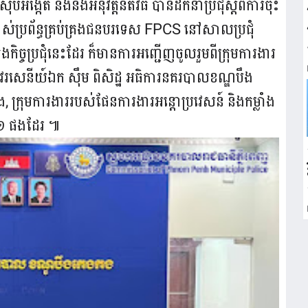
្កេត និងនិងអនុវត្តនីតិវិធី បានដឹកនាំប្រជុំស្តីពីការចុះ
ប្រាស់ប្រព័ន្ធគ្រប់គ្រងជនបរទេស FPCS នៅសាលប្រជុំ
ិច្ចប្រជុំនេះដែរ ក៏មានការអញ្ជើញចូលរួមពីក្រុមការងារ
រសេនីយ៍ឯក​ សុឹម​ ពិសិដ្ឋ​ អធិការនគរបាលខណ្ឌបឹង
្រុមការងាររបស់ផែនការងារអន្តោប្រវេសន៍ និងកម្លាំង
កង១ ផងដែរ ៕