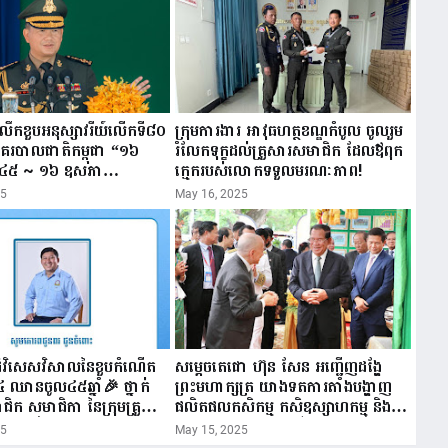
ីរំលឹកខួបអនុស្សាវរីយ៍លើកទី៨០
ក្រុមការងារ អាវុធហត្ថខណ្ឌកំបូល ចូលរួម
នគរបាលជាតិកម្ពុជា “១៦
រំលែកទុក្ខដល់គ្រួសារសមាជិក ដែលឪពុក
៤៥ ~ ១៦ ឧសភា
ក្មេករបស់លោកទទួលមរណៈភាព!
25
May 16, 2025
ដ៏វិសេសវិសាលនៃខួបកំណើត
សម្តេចតេជោ ហ៊ុន សែន អញ្ជើញដង្ហែ
៤ ឈានចូល៤៥ឆ្នាំ🎉 ថ្នាក់
ព្រះមហាក្សត្រ យាងទតការតាំងបង្ហាញ
ជិក សមាជិកា នៃក្រុមគ្រួសារ
ផលិតផលកសិកម្ម កសិឧស្សាហកម្ម និង
ីវកម្មចល័ត និងកម្មករសំណង់
សិប្បកម្ម ក្នុងព្រះរាជពិធីច្រត់ព្រះនង្គ័ល...
25
May 15, 2025
នពរ ជូនចំពោះ ឯកឧត្តម