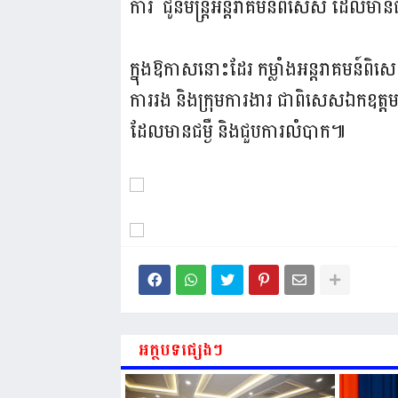
ការ ជូនមន្ត្រីអន្តរាគមន៍ពិសេស ដែលមានជម
ក្នុងឱកាសនោះដែរ កម្លាំងអន្តរាគមន៍
ការរង និងក្រុមការងារ ជាពិសេសឯកឧត្តមស
ដែលមានជម្ងឺ និងជួបការលំបាក៕
អត្ថបទផ្សេងៗ