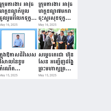
ជំរឿនថ្នាក់ដឹកនាំ
១៦ ឧសភា
ក្រុមការងារ អាវុធ
ក្រុមការងារ អាវុធ
មន្ត្រីរាជការស៉ីវិល
២០២៥”...
ហត្ថខណ្ឌកំបូល
ហត្ថខណ្ឌ៧មករា
នៃក្រសួងព័ត៌មាន...
ចូលរួមរំលែកទុក្ខ
ចុះសួរសុខទុក្ខ
ដល់គ្រួសារ
សមាជិក ដែលជួប
May 16, 2025
May 16, 2025
សមាជិក ដែល
គ្រោះថ្នាក់
ឪពុកក្មេករបស់
ចរាចរណ៍ កំពុង
លោកទទួលមរណៈ
សម្រាកព្យាបាល
ភាព!
នៅមន្ទីរពេទ្យ!
ក្នុងឱកាសដ៏វិសេស
សម្តេចតេជោ ហ៊ុន
វិសាលនៃខួប
សែន អញ្ជើញដង្ហែ
កំណើត
ព្រះមហាក្សត្រ
គម្រប់ខួប៤៤
យាងទតការតាំង
May 15, 2025
May 15, 2025
ឈានចូល៤៥ឆ្នាំ
បង្ហាញផលិតផល
🎉 ថ្នាក់ដឹកនាំ
កសិកម្ម កសិ
សមាជិក សមាជិកា
ឧស្សាហកម្ម និង
នៃក្រុមគ្រួសារ
សិប្បកម្ម ក្នុងព្រះ
កម្មវិធីអាជីវកម្ម
រាជពិធីច្រត់