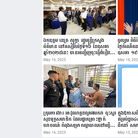
ឯកឧត្តម នេត្រ ភក្ត្រា រដ្ឋមន្ត្រីក្រសួង
ចូលរួម ពិធ
ព័ត៌មាន នៅរសៀលថ្ងៃទី១៦ ខែឧសភា
ថ្ងៃកំណើត
ឆ្នាំ២០២៥នេះ បានអញ្ជើញចុះធ្វើជំរឿន
ឧសភា ១៩
ថ្នាក់ដឹកនាំមន្ត្រីរាជការស៉ីវិល នៃក្រសួង
២០២៥”...
May 16, 2025
May 16, 20
ព័ត៌មាន...
ក្រុមការងារ អាវុធហត្ថខណ្ឌ៧មករា ចុះសួរ
ក្នុងឱកាស
សុខទុក្ខសមាជិក ដែលជួបគ្រោះថ្នាក់
គម្រប់ខួប៤
ចរាចរណ៍ កំពុងសម្រាកព្យាបាលនៅមន្ទីរ
ដឹកនាំ សមា
ពេទ្យ!
កម្មវិធីអាជ
May 16, 2025
May 15, 20
សូមគោរពជូ