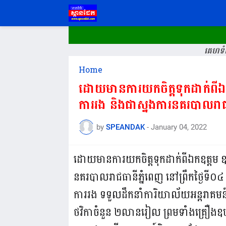
គេហទំព
Home
ដោយមានការយកចិត្តទុកដាក់ពីឯក
ការរង និងជាស្នងការនគរបាលរាជ
by
SPEANDAK
-
January 04, 2022
ដោយមានការយកចិត្តទុកដាក់ពីឯកឧត្តម ឧ
នគរបាលរាជធានីភ្នំពេញ នៅព្រឹកថ្ងៃទី០៤
ការរង ទទួលដឹកនាំការិយាល័យអន្តរាគមន៍ 
ថវិកាចំនួន ២លានរៀល ព្រមទាំងគ្រឿងឧ