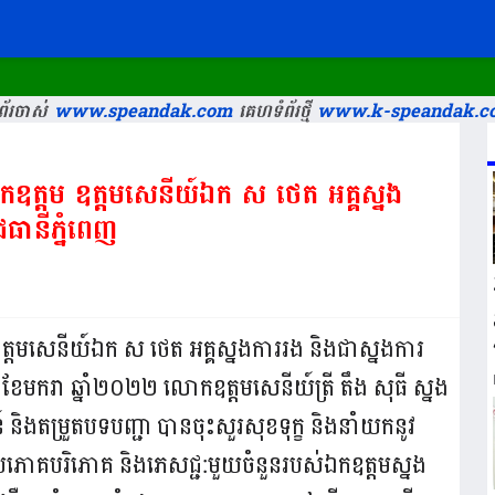
័រចាស់
www.speandak.com
គេហទំព័រថ្មី
www.k-speandak.c
ឧត្តម ឧត្តមសេនីយ៍ឯក ស ថេត អគ្គស្នង
ធានីភ្នំពេញ
ត្តមសេនីយ៍ឯក ស ថេត អគ្គស្នងការរង និងជាស្នងការ
 ខែមករា ឆ្នាំ២០២២ លោកឧត្តមសេនីយ៍ត្រី តឹង សុធី ស្នង
និងតម្រួតបទបញ្ជា បានចុះសួរសុខទុក្ខ និងនាំយកនូវ
បភោគបរិភោគ និងភេសជ្ជ:មួយចំនួនរបស់ឯកឧត្តមស្នង