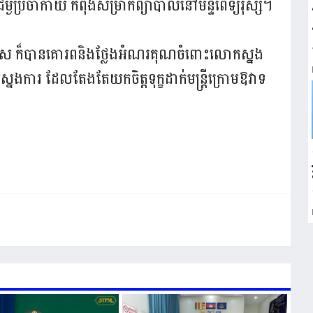
្ងឺប្រចាំកាយ កំពុងសម្រាកព្យាបាលនៅមន្ទីពេទ្យរុស្សី។
ពិសេស ក៏បានគោរពនិងថ្លែងអំណរគុណចំពោះលោកស្នង
្នងការ ដែលតែងតែយកចិត្តទុក្ខដាក់មន្ត្រីក្រោមឱវាទ