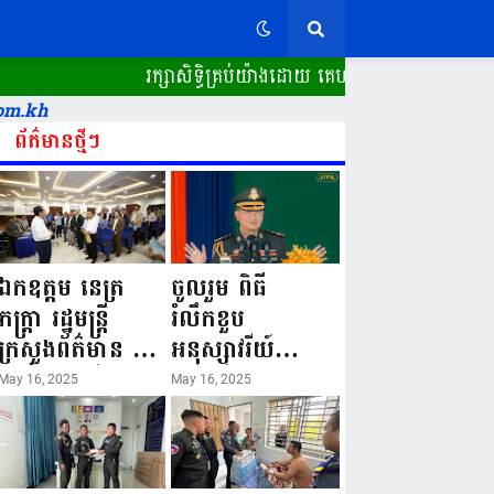
រក្សាសិទ្ធិគ្រប់យ៉ាងដោយ គេហទំព័រ ស្ពានដែក​
om.kh
ព័ត៌មានថ្មីៗ
ឯកឧត្តម នេត្រ
ចូលរួម ពិធី
ភក្ត្រា រដ្ឋមន្ត្រី
រំលឹកខួប
ក្រសួងព័ត៌មាន នៅ
អនុស្សាវរីយ៍
រសៀលថ្ងៃទី១៦ ខែ
លើកទី៨០ ថ្ងៃ
May 16, 2025
May 16, 2025
ឧសភា
កំណើតនគរបាល
ឆ្នាំ២០២៥នេះ
ជាតិកម្ពុជា “១៦
បានអញ្ជើញចុះធ្វើ
ឧសភា ១៩៤៥ ~