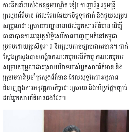
ការដឹកនាំរបស់ឯកឧត្តមបណ្ឌិត ខៀវ កាញារីទ្ធ រដ្ឋមន្ត្រី
ក្រសួងព័ត៌មាន ដែលតែងតែយកចិត្តទុកដាក់ និងជួយសម្រប
សម្រួលដោះស្រាយបញ្ហានានាដល់អ្នកសារព័ត៌មាន ដើម្បី
ធានាបានការអនុវត្តសិទ្ធិសេរីភាពបញ្ចេញមតិនៅកម្ពុជា
ប្រកបដោយប្រសិទ្ធភាព និងស្របតាមច្បាប់ជាធរមាន។ ជាក់
ស្តែងក្រសួងបានបង្កើតគណៈកម្មការនីតិកម្ម គណៈកម្មការ
សម្របសម្រួលដោះស្រាយវិវាទរបស់អ្នកសារព័ត៌មាន និង
ក្រុមមេធាវីប្រចាំក្រសួងព័ត៌មាន ដែលសុទ្ធតែជាអង្គភាព
ជំនាញក្នុងការអនុវត្តភារកិច្ចដោះស្រាយ និងគាំទ្រផ្នែកច្បាប់
ដល់អ្នកសារព័ត៌មានផងដែរ៕