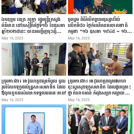
ឯកឧត្តម នេត្រ ភក្ត្រា រដ្ឋមន្ត្រីក្រសួង
ចូលរួម ពិធីរំលឹកខួបអនុស្សាវរីយ៍
ព័ត៌មាន នៅរសៀលថ្ងៃទី១៦ ខែឧសភា
លើកទី៨០ ថ្ងៃកំណើតនគរបាលជាតិ
ឆ្នាំ២០២៥នេះ បានអញ្ជើញចុះធ្វើ
កម្ពុជា “១៦ ឧសភា ១៩៤៥ ~ ១៦
ជំរឿនថ្នាក់ដឹកនាំមន្ត្រីរាជការស៉ីវិល នៃ
ឧសភា ២០២៥”...
May 16, 2025
May 16, 2025
ក្រសួងព័ត៌មាន...
ក្រុមការងារ អាវុធហត្ថខណ្ឌកំបូល ចូល
ក្រុមការងារ អាវុធហត្ថខណ្ឌ៧មករា
រួមរំលែកទុក្ខដល់គ្រួសារសមាជិក ដែល
ចុះសួរសុខទុក្ខសមាជិក ដែលជួបគ្រោះ
ឪពុកក្មេករបស់លោកទទួលមរណៈភាព!
ថ្នាក់ចរាចរណ៍ កំពុងសម្រាកព្យាបាល
នៅមន្ទីរពេទ្យ!
May 16, 2025
May 16, 2025