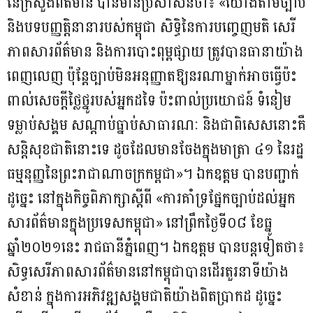
នៃក្រសួងព័ត៌មាន បានមានប្រសាសន៍ថា៖ «យោងតាមច្បាប់
និងបទបញ្ញត្តិនានារបស់កម្ពុជា សិទ្ធិនៃការបញ្ចេញមតិ សេរី
ភាពសារព័ត៌មាន និងការបោះពុម្ពផ្សាយ ត្រូវបានធានាយ៉ាង
ពេញលេញ ប៉ុន្តែច្បាប់មិនអនុញ្ញាតឱ្យនរណាម្នាក់អាចធ្វើប៉ះ
ពាល់សេចក្តីថ្លៃថ្នូរបស់អ្នកដទៃ ប៉ះពាល់ប្រយោជន៍ ទំនៀម
ទម្លាប់សង្គម សណ្តាប់ធ្នាប់សាធារណៈ និងជាពិសេសនោះគឺ
សន្តិសុខជាតិនោះទេ ដូចដែលមានចែងក្នុងមាត្រា ៤១ នៃរដ្ឋ
ធម្មនុញ្ញនៃព្រះរាជាណាចក្រកម្ពជា»។ ឯកឧត្តម បានបញ្ជាក់
ដូច្នេះ នៅក្នុងកិច្ចពិភាក្សាស្តីពី «ការគាំទ្រផ្នែកច្បាប់ដល់អ្នក
សារព័ត៌មានក្នុងប្រទេសកម្ពុជា» នៅព្រឹកថ្ងៃទី០៨ ខែធ្នូ
ឆ្នាំ២០២១នេះ រាជធានីភ្នំពេញ។ ឯកឧត្តម បានបន្តទៀតថា៖
សិទ្ធសេរីភាពសារព័ត៌មាននៅកម្ពុជាបានដើរតួរនាទីយ៉ាង
សំខាន់ ក្នុងការអភិវឌ្ឍសង្គមជាតិយ៉ាងពិតប្រាកដ ដូច្នេះ