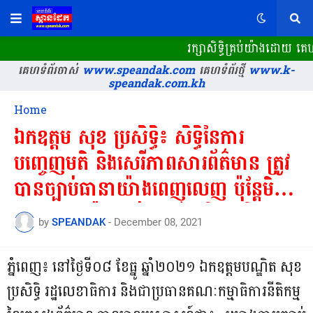
រក្សាសិទ្ធិគ្រប់យ៉ាងដោយ គ
គេហទំព័រចាស់
www.speandak.com
គេហទំព័រថ្មី
www.k-
speandak.com.kh
Home
ឯកឧត្តម សុខ ប្រសិទ្ធិ៖ សិទ្ធិនៃការ
បញ្ចេញមតិ និងសេរីភាពសារព័ត៌មាន ត្រូវ
បានច្បាប់ធានាយ៉ាងពេញលេញ ប៉ុន្តែមិន
អនុញ្ញាតឱ្យប៉ះពាល់អ្នកដទៃ និងសន្តិសុខ
by
SPEANDAK
-
December 08, 2021
ជាតិនោះទេ
ភ្នំពេញ៖ នៅថ្ងៃទី០៨ ខែធ្នូ ឆ្នាំ២០២១ ឯកឧត្តមបណ្ឌិត សុខ
ប្រសិទ្ធិ រដ្ឋលេខាធិការ និងជាប្រធានគណៈកម្មាធិការនីតិកម្ម