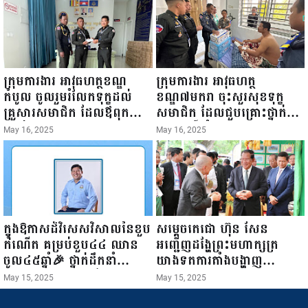
ការស៉ីវិល នៃក្រសួងព័ត៌មាន...
ក្រុមការងារ អាវុធហត្ថខណ្ឌ
ក្រុមការងារ អាវុធហត្ថ
កំបូល ចូលរួមរំលែកទុក្ខដល់
ខណ្ឌ៧មករា ចុះសួរសុខទុក្ខ
គ្រួសារសមាជិក ដែលឪពុកក្មេក
សមាជិក ដែលជួបគ្រោះថ្នាក់
របស់លោកទទួលមរណៈភាព!
ចរាចរណ៍ កំពុងសម្រាកព្យាបាល
May 16, 2025
May 16, 2025
នៅមន្ទីរពេទ្យ!
ក្នុងឱកាសដ៏វិសេសវិសាលនៃខួប
សម្តេចតេជោ ហ៊ុន សែន
កំណើត គម្រប់ខួប៤៤ ឈាន
អញ្ជើញដង្ហែព្រះមហាក្សត្រ
ចូល៤៥ឆ្នាំ🎉 ថ្នាក់ដឹកនាំ
យាងទតការតាំងបង្ហាញ
សមាជិក សមាជិកា នៃក្រុម
ផលិតផលកសិកម្ម កសិ
May 15, 2025
May 15, 2025
គ្រួសារកម្មវិធីអាជីវកម្មចល័ត និង
ឧស្សាហកម្ម និងសិប្បកម្ម ក្នុង