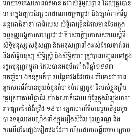
ហើយទើបសេរីភាពព័ត៌មាន គឺជាសិទ្ធិមូលដ្ឋាន ដែលត្រូវបាន
ធានាក្នុងច្បាប់នៃព្រះរាជាណាចក្រកម្ពុជា និងច្បាប់ពាក់ព័ន្ធ
អន្តរជាតិនានា ជាពិសេស សិទ្ធិជាច្រើនដែលមានចែងក្នុង
ធម្មនុញ្ញអង្គការសហប្រជាជាតិ សេចក្តីប្រកាសសកលស្តីពី
សិទ្ធិមនុស្ស សន្ធិសញ្ញា និងអនុសញ្ញាទាំងអស់ដែលទាក់ទង
នឹងសិទ្ធិមនុស្ស សិទ្ធិស្ត្រី និងសិទ្ធិកុមារ ត្រូវបានបញ្ចូលទៅក្នុង
រដ្ឋធម្មនុញ្ញកម្ពុជា ដែលបានអនុម័តតាំងពីឆ្នាំ១៩៩៣
មកម៉្លេះ។ ឯកឧត្តមក៏បានបន្ថែមផងដែរថា៖ បើទោះជាមាន
អ្នកសារព័ត៌មានមួយចំនួនធំបានបំពេញតួនាទីរបស់ខ្លួនត្រឹម
ត្រូវស្របតាមវិជ្ជាជីវៈយ៉ាងណាក៏ដោយ ប៉ុន្តែក្នុងអំឡុងពេល
រាតត្បាតនៃជំងឺកូវីដ-១៩ មានអ្នកសារព័ត៌មានមួយចំនួនតូច
បានទទួលរងបណ្តឹងទាំងក្នុងរឿងស៊ីវិល ព្រហ្មទណ្ឌ និង
ករណីដទៃផ្សេងទៀតផងដែរ។ ហើយជាការឆ្លើយតប ក្រោម