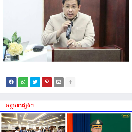
អត្ថបទផ្សេងៗ