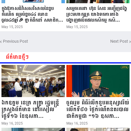
ក្នុងឱកាសដ៏វិសេសវិសាលនៃខួប
សម្តេចតេជោ ហ៊ុន សែន អញ្ជើញដង្ហែ
កំណើត គម្រប់ខួប៤៤ ឈាន
ព្រះមហាក្សត្រ យាងទតការតាំង
ចូល៤៥ឆ្នាំ🎉 ថ្នាក់ដឹកនាំ សមាជិក
បង្ហាញផលិតផលកសិកម្ម កសិ
សមាជិកា នៃក្រុមគ្រួសារកម្មវិធីអាជីវ
ឧស្សាហកម្ម និងសិប្បកម្ម ក្នុងព្រះរាជ
May 15, 2025
May 15, 2025
កម្មចល័ត និងកម្មករសំណង់ សូមគោរព
ពិធីច្រត់ព្រះនង្គ័ល...
ជូនពរ ជូនចំពោះ ឯកឧត្តម សាយ
Previous Post
Next Post
សំអាល់ ប្រធានសហភាពសហព័ន្ធ
យុវជនកម្ពុជា រាធានីភ្នំពេញ សូមទទួល
បាននូវ សុខភាពល្អបរិបូរណ៍
ព័ត៌មានថ្មីៗ
កម្លាំងមាំមួន បញ្ញាញាណវាងវៃ
អាយុយឺនយូរ ...
ឯកឧត្តម នេត្រ ភក្ត្រា រដ្ឋមន្ត្រី
ចូលរួម ពិធីរំលឹកខួបអនុស្សាវរីយ៍
ក្រសួងព័ត៌មាន នៅរសៀល
លើកទី៨០ ថ្ងៃកំណើតនគរបាល
ថ្ងៃទី១៦ ខែឧសភា
ជាតិកម្ពុជា “១៦ ឧសភា
ឆ្នាំ២០២៥នេះ បានអញ្ជើញចុះ
១៩៤៥ ~ ១៦ ឧសភា
May 16, 2025
May 16, 2025
ធ្វើជំរឿនថ្នាក់ដឹកនាំមន្ត្រីរាជ
២០២៥”...