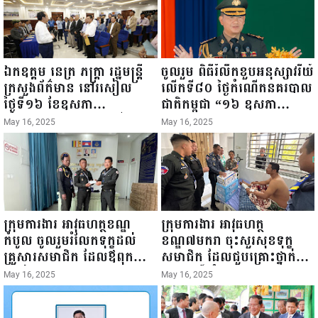
ឯកឧត្តម នេត្រ ភក្ត្រា រដ្ឋមន្ត្រី
ចូលរួម ពិធីរំលឹកខួបអនុស្សាវរីយ៍
ក្រសួងព័ត៌មាន នៅរសៀល
លើកទី៨០ ថ្ងៃកំណើតនគរបាល
ថ្ងៃទី១៦ ខែឧសភា
ជាតិកម្ពុជា “១៦ ឧសភា
ឆ្នាំ២០២៥នេះ បានអញ្ជើញចុះ
១៩៤៥ ~ ១៦ ឧសភា
May 16, 2025
May 16, 2025
ធ្វើជំរឿនថ្នាក់ដឹកនាំមន្ត្រីរាជ
២០២៥”...
ការស៉ីវិល នៃក្រសួងព័ត៌មាន...
ក្រុមការងារ អាវុធហត្ថខណ្ឌ
ក្រុមការងារ អាវុធហត្ថ
កំបូល ចូលរួមរំលែកទុក្ខដល់
ខណ្ឌ៧មករា ចុះសួរសុខទុក្ខ
គ្រួសារសមាជិក ដែលឪពុកក្មេក
សមាជិក ដែលជួបគ្រោះថ្នាក់
របស់លោកទទួលមរណៈភាព!
ចរាចរណ៍ កំពុងសម្រាកព្យាបាល
May 16, 2025
May 16, 2025
នៅមន្ទីរពេទ្យ!