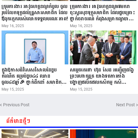
ក្រុមការងារ អាវុធហត្ថខណ្ឌកំបូល ចូល
ក្រុមការងារ អាវុធហត្ថខណ្ឌ៧មករា
រួមរំលែកទុក្ខដល់គ្រួសារសមាជិក ដែល
ចុះសួរសុខទុក្ខសមាជិក ដែលជួបគ្រោះ
ឪពុកក្មេករបស់លោកទទួលមរណៈភាព!
ថ្នាក់ចរាចរណ៍ កំពុងសម្រាកព្យាបាល
នៅមន្ទីរពេទ្យ!
May 16, 2025
May 16, 2025
ក្នុងឱកាសដ៏វិសេសវិសាលនៃខួប
សម្តេចតេជោ ហ៊ុន សែន អញ្ជើញដង្ហែ
កំណើត គម្រប់ខួប៤៤ ឈាន
ព្រះមហាក្សត្រ យាងទតការតាំង
ចូល៤៥ឆ្នាំ🎉 ថ្នាក់ដឹកនាំ សមាជិក
បង្ហាញផលិតផលកសិកម្ម កសិ
សមាជិកា នៃក្រុមគ្រួសារកម្មវិធីអាជីវ
ឧស្សាហកម្ម និងសិប្បកម្ម ក្នុងព្រះរាជ
May 15, 2025
May 15, 2025
កម្មចល័ត និងកម្មករសំណង់ សូមគោរព
ពិធីច្រត់ព្រះនង្គ័ល...
ជូនពរ ជូនចំពោះ ឯកឧត្តម សាយ
Previous Post
Next Post
សំអាល់ ប្រធានសហភាពសហព័ន្ធ
យុវជនកម្ពុជា រាធានីភ្នំពេញ សូមទទួល
បាននូវ សុខភាពល្អបរិបូរណ៍
ព័ត៌មានថ្មីៗ
កម្លាំងមាំមួន បញ្ញាញាណវាងវៃ
អាយុយឺនយូរ ...