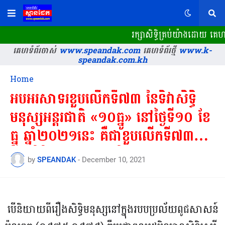
រក្សាសិទ្ធិគ្រប់យ៉ាងដោយ គ
គេហទំព័រចាស់
www.speandak.com
គេហទំព័រថ្មី
www.k-
speandak.com.kh
Home
អបអរសាទរខួបលើកទី៧៣ នៃទិវាសិទ្ធិ
មនុស្សអន្តរជាតិ «១០ធ្នូ» នៅថ្ងៃទី១០ ខែ
ធ្នូ ឆ្នាំ២០២១នេះ គឺជាខួបលើកទី៧៣នៃ
ទិវាសិទ្ធិមនុស្សអន្តរជាតិ ១០ ធ្នូ
by
SPEANDAK
-
December 10, 2021
១៩៤៨-១០ ធ្នូ ២០២១។
បើនិយាយពីរឿងសិទ្ធិមនុស្សនៅក្នុងរបបប្រល័យពូជសាសន៍