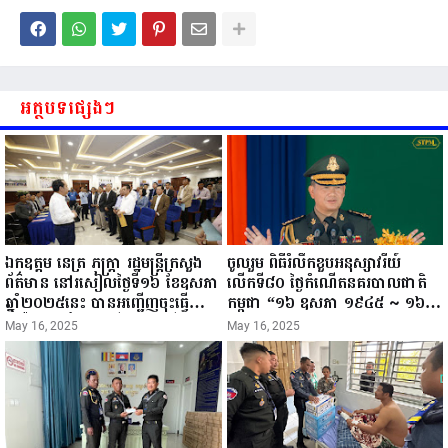
អត្ថបទផ្សេងៗ
ឯកឧត្តម នេត្រ ភក្ត្រា រដ្ឋមន្ត្រីក្រសួង
ចូលរួម ពិធីរំលឹកខួបអនុស្សាវរីយ៍
ព័ត៌មាន នៅរសៀលថ្ងៃទី១៦ ខែឧសភា
លើកទី៨០ ថ្ងៃកំណើតនគរបាលជាតិ
ឆ្នាំ២០២៥នេះ បានអញ្ជើញចុះធ្វើ
កម្ពុជា “១៦ ឧសភា ១៩៤៥ ~ ១៦
ជំរឿនថ្នាក់ដឹកនាំមន្ត្រីរាជការស៉ីវិល នៃ
ឧសភា ២០២៥”...
May 16, 2025
May 16, 2025
ក្រសួងព័ត៌មាន...