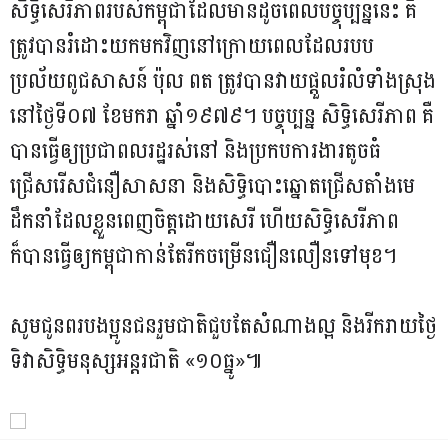
សិទ្ធិសេរីភាពរបស់កម្ពុជាដែលមានដូចពេលបច្ចុប្បន្ននេះ គឺ
ត្រូវបានរំដោះយកមកវិញនៅក្រោយពេលដែលរបប
ប្រល័យពូជសាសន៍ ប៉ុល ពត ត្រូវបានវាយផ្តួលរំលំទាំងស្រុង
នៅថ្ងៃទី០៧ ខែមករា ឆ្នាំ១៩៧៩។ បច្ចុប្បន្ន សិទ្ធិសេរីភាព គឺ
បានធ្វើឲ្យប្រជាពលរដ្ឋរស់នៅ និងប្រកបការងារតូចធំ
ជ្រើសរើសជំនឿសាសនា និងសិទ្ធិបោះឆ្នោតជ្រើសតាំងមេ
ដឹកនាំដែលខ្លួនពេញចិត្តដោយសេរី ហើយសិទ្ធិសេរីភាព
ក៏បានធ្វើឲ្យកម្ពុជាកាន់តែរីកចម្រើនជឿនលឿនទៅមុខ។
សូមជូនពរបងប្អូនជនរួមជាតិជួបតែសំណាងល្អ និងរីករាយថ្ងៃ
ទិវាសិទ្ធិមនុស្សអន្តរជាតិ «១០ធ្នូ»៕