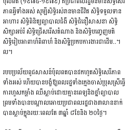
ប៉ុលពត (១៩៧៥-១៩៧៩) គឺប្រជាពលរដ្ឋមិនមានសិទ្ធិសេរី
ភាពអ្វីទាំងអស់ សូម្បីសិទ្ធិរស់រានមានជីវិត សិទ្ធិទទួលទាន
អាហារ សិទ្ធិពិនិត្យព្យាបាលជំងឺ សិទ្ធិជំនឿសាសនា សិទ្ធិ
សិក្សាអប់រំ សិទ្ធិជ្រើសរើសតំណាង និងសិទ្ធិបញ្ចេញមតិ
សិទ្ធិរៀបអាពាហ៌ពិពាហ៌ និងសិទ្ឋិប្រកបការងារជាដើម..។
ល។
របបប្រល័យពូជសាសន៍ប៉ុលពតបានដកហូតសិទ្ធិសេរីភាព
ទាំងអស់ ហើយបានបង្ខំឱ្យពលរដ្ឋទាំងក្មេងចាស់ប្រុសស្រីធ្វើ
ការហួសកម្លាំង ឈឺស្លាប់ដោយគ្មានពេទ្យនិងថ្នាំព្យាបាល
ព្រមទាំងបានបណ្ដាលអោយប្រជាពលរដ្ឋជាង៣លាននាក់
បានស្លាប់ក្នុងរយៈពេលតែ ៣ឆ្នាំ ៨ខែនិង ២០ថ្ងៃ។