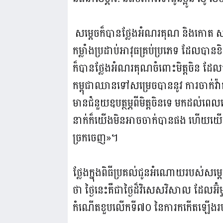
សម្តេចក៏បានថ្លែងអំណរគុណ និងកោត សរសើរច
កម្លាំងប្រដាប់អាវុធគ្រប់ប្រភេទ ដែលបានខ
ក៏បានថ្លែងអំណរគុណចំពោះមិត្តចិន ដែលបា
កម្ពុជាឈានទៅសម្រេចបាននូវ ការចាក់វ៉
មានជំនួយឧបត្ថម្ភពីមិត្តចិនទេ មកដល់ព
នាក់ក៏យើងមិនអាចចាក់បានផង ហើយយើងច្បាស
ច្រកចេញ»។
ថ្លែងក្នុងពិធីប្រគល់ជូនអំណោយរបស់សម
ថា ថ្ងៃនេះគឺជាថ្ងៃដ៏វិសេសវិសាល ដែលអ៊
កំណើតខួបលើកទី៧០ នៃការកកើតឡើងរប