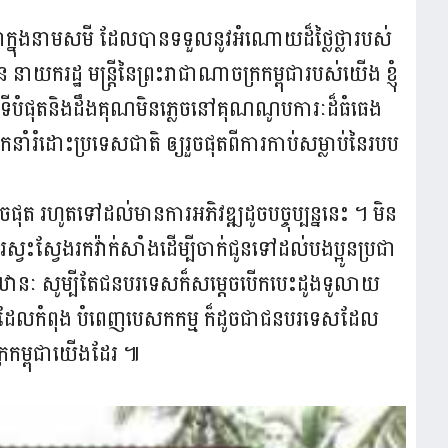
ជាក្នុងនាមសមី ដែលបានទទួលនូវអំណោយដ៏ថ្លៃថ្លារបស់​
យករដ្ឋ មន្ត្រីនៃព្រះរាជាណាចក្រកម្ពុជារបស់យើង ខ្ញុំ
ីបំផុតនិងដឹងគុណមិនភ្លេចនៅគុណណូបការៈដ៏ធំធេង
កនាំរំដោះប្រទេសជាតិ ឲ្យរួចផុតពីការកាប់សម្លាប់នៃរបប
ផុត រហូតទៅដល់មានការអភិវឌ្ឍដូចបច្ចុប្បន្ននេះ ។ មិន
ារស្វះស្វែងរកវ៉ាក់សាំងដើម្បីចាក់ជូនទៅដល់បងប្អូន​ប្រជា
ឋានៈ សូម្បីតែជនបរទេសក៏សម្ដេចបើកបេះដូង​ទូលាយ
្រុមដែលកំពុង បំពេញបេសកកម្ម ក៏ដូចជាជន​បរទេស​ដែល
្រកម្ពុជាយើងដែរ ៕