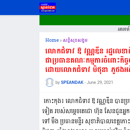
គេហទំព
Home
សន្តិសុខសង្គម
លោកជំទាវ ឱ វណ្ណឌីន រដ្ឋលេខាធ
ជាប្រធានគណៈកម្មការចំពោះកិច្ចច
ដោយលោកជំទាវ មិថុនា ភូថងអ
by
SPEANDAK
-
June 29, 2021
កោះកុង៖​ លោកជំទាវ ឱ វណ្ណឌីន បានប្រ
ទៀត របស់សម្តេចតេជោ ហ៊ុន សែនជូនអ្នក
ទៅ មឹង ប្រធានមន្ទីរ សុខាភិបាលខេត្តកោះ