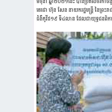
មិថុនា ឆ្នាំ២០២១នេះ បានប្រគល់ថវិកាច
តេជោ ហ៊ុន សែន នាយករដ្ឋមន្ត្រី នៃព្រះរាជ
ជំងឺកូវីដ១៩ ទី៤លាន ដែលជាយុទ្ធជនពិកា