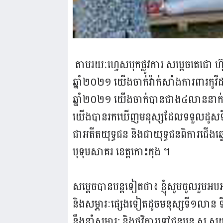
តាមរយៈហ្វេសបុកផ្លូវការ សម្តេចតេជោ 
ឆ្នាំ២០២១ យើងចាក់វ៉ាក់សាំងការពារកូវ
ឆ្នាំ២០២១ យើងចាក់បានជាង៤លាននាក់ក្
យើងបានរកឃើញមនុស្សដែលទទួលដូសទី៤ល
ជាអតីតយុទ្ធជន និងជាយុទ្ធជនពិការជើងឆ្វ
បុទុមសាគរ ខេត្តកោះកុង ។
សម្តេចបានបន្តទៀតថា៖ ខ្ញុំសូមចូលរួមអ
និងសម្ភារៈផ្សេងទៀតដូចមនុស្សទី១លា
នឹងនាំសម្ភារ: និងថវិការទៅជូនប្អូន សូ ស