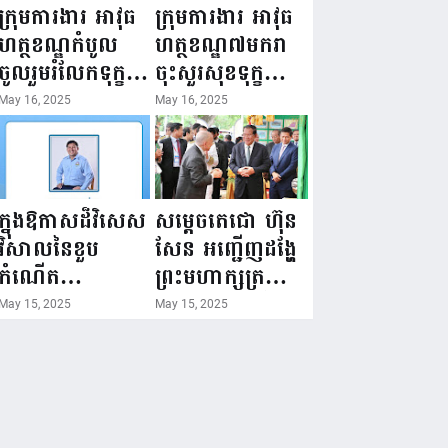
ជំរឿនថ្នាក់ដឹកនាំ
១៦ ឧសភា
ក្រុមការងារ អាវុធ
ក្រុមការងារ អាវុធ
មន្ត្រីរាជការស៉ីវិល
២០២៥”...
ហត្ថខណ្ឌកំបូល
ហត្ថខណ្ឌ៧មករា
នៃក្រសួងព័ត៌មាន...
ចូលរួមរំលែកទុក្ខ
ចុះសួរសុខទុក្ខ
ដល់គ្រួសារ
សមាជិក ដែលជួប
May 16, 2025
May 16, 2025
សមាជិក ដែល
គ្រោះថ្នាក់
ឪពុកក្មេករបស់
ចរាចរណ៍ កំពុង
លោកទទួលមរណៈ
សម្រាកព្យាបាល
ភាព!
នៅមន្ទីរពេទ្យ!
ក្នុងឱកាសដ៏វិសេស
សម្តេចតេជោ ហ៊ុន
វិសាលនៃខួប
សែន អញ្ជើញដង្ហែ
កំណើត
ព្រះមហាក្សត្រ
គម្រប់ខួប៤៤
យាងទតការតាំង
May 15, 2025
May 15, 2025
ឈានចូល៤៥ឆ្នាំ
បង្ហាញផលិតផល
🎉 ថ្នាក់ដឹកនាំ
កសិកម្ម កសិ
សមាជិក សមាជិកា
ឧស្សាហកម្ម និង
នៃក្រុមគ្រួសារ
សិប្បកម្ម ក្នុងព្រះ
កម្មវិធីអាជីវកម្ម
រាជពិធីច្រត់