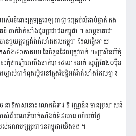
ំពោះក្រុមគ្រូពេទ្យ អាជ្ញាធរគ្រប់លំដាប់ថ្នាក់ កង
ិតខំ ចាក់វ៉ាក់សាំងជូនប្រជាជនកម្ពុជា ។ សម្តេចតេជោ
នជួយផ្គត់ផ្គង់វ៉ាក់សាំងដល់កម្ពុជា ដែលធ្វើអោយ
ាកសាំង៤០ភាគរយ នៃចំនួនដែលត្រូវចាក់ ។«ប្រសិនបើកុំ
េលនេះកុំថាឡើយយើងចាក់បាន៤លាន​នាក់ សូម្បីតែ២០ម៉ឺន
់ជាកំពុងស្ថិតនៅក្នុង​វិបត្តិអត់វ៉ាក់សាំងដែលគ្មាន
្តេច នាឱកាសនោះ លោកជំទាវ ឱ វណ្ណឌីន មានប្រសាសន៍​
ំម្ចាស់ជ័យលាភីចាក់សាំងចំទី៤លាន ហើយចំថ្ងៃ
ស់គណបក្សប្រជាជនកម្ពុជាយើងផង ។