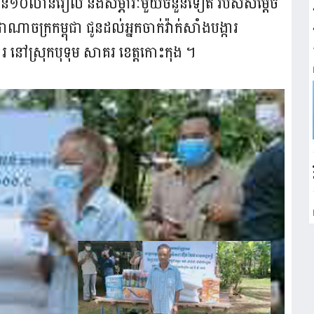
ំនួន១០លានរៀល និងសម្ភារៈមួយចំនួនទៀត របស់​សម្តេច​
ាណាចក្រកម្ពុជា ជូនដល់អ្នកចាក់វ៉ាក់សាំង​បង្ការ
រ នៅស្រុកបុទុម សាគរ ខេត្តកោះកុង ។