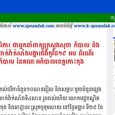
រក្សាសិទ្ធ
័រចាស់
www.speandak.com
គេហទំព័រថ្មី
www.k-speandak.c
ិការ ជាអ្នកនាំពាក្យក្រសួងសុខា ភិបាល និង
ាក់វ៉ាក់សាំងបង្ការជំងឺកូវីដ១៩ អម ដំណើរ
ភិបាល នៃគណៈអភិបាលខេត្តកោះកុង
គល់ថវិកាចំនួន១០លានរៀល និងសម្ភារៈមួយចំនួនផ្សេង​
ចាក់វ៉ាក់សាំងទី៤លាន រួចរាល់ហើយ លោកវេជ្ជបណ្ឌិត
កុង និងអាជ្ញាធរ ស្រុកបូទុមសាគរ នៅថ្ងៃអង្គារ ទី២៩ ខែ