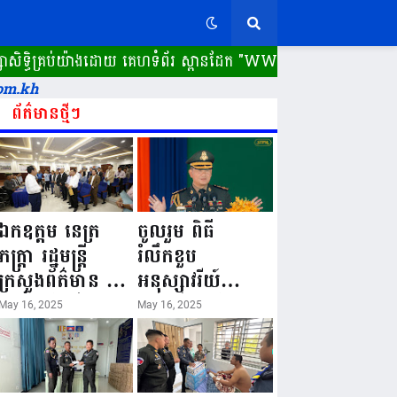
ិគ្រប់យ៉ាងដោយ គេហទំព័រ ស្ពានដែក​ "WWW.SPEANDAK.COM" គេហទំព
om.kh
ព័ត៌មានថ្មីៗ
ឯកឧត្តម នេត្រ
ចូលរួម ពិធី
ភក្ត្រា រដ្ឋមន្ត្រី
រំលឹកខួប
ក្រសួងព័ត៌មាន នៅ
អនុស្សាវរីយ៍
រសៀលថ្ងៃទី១៦ ខែ
លើកទី៨០ ថ្ងៃ
May 16, 2025
May 16, 2025
ឧសភា
កំណើតនគរបាល
ឆ្នាំ២០២៥នេះ
ជាតិកម្ពុជា “១៦
បានអញ្ជើញចុះធ្វើ
ឧសភា ១៩៤៥ ~