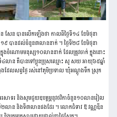
ហ៊ុន សែន បានលើកឡើងថា កាលពីថ្ងៃទី១៤ ខែមិថុនា
ីដ១៩ បានដល់ចំនួន៣លាននាក់ ។ ថ្ងៃទី២៨ ខែមិថុនា
នុងចំណោមមនុស្ស១០លាននាក់ ដែលត្រូវចាក់ ក្នុងនោះ​
ាន គឺបានទៅប្អូនប្រុសឈ្មោះ សូ សយ អាយុ៦៥ឆ្នាំ
េងដែលសព្វថ្ងៃ រស់នៅភូមិប្រទាល ឃុំអណ្តូងទឹក ស្រុក​
បអរសាទរ និងសូមជួយឧបត្ថម្ភនូវថវិកាចំនួន១០លាន​រៀល
ន ទី២លាន និងទី៣លានផងដែរ ។ លោកជំទាវ ឱ វណ្ណឌីន
យ និងក្រុមគ្រួសារដោយផ្ទាល់នាថ្ងៃស្អែក។