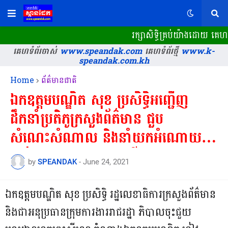
រក្សាសិទ្ធិគ្រប់យ៉ាងដោយ គេហទ
គេហទំព័រចាស់
www.speandak.com
គេហទំព័រថ្មី
www.k-
speandak.com.kh
Home
ព័ត៌មានជាតិ
ឯកឧត្តមបណ្ឌិត សុខ ប្រសិទ្ធិអញ្ជើញ
ដឹកនាំប្រតិភូក្រសួងព័ត៌មាន ជួប
សំណេះសំណាល និងនាំយកអំណោយ
ផ្តល់ជូនរដ្ឋបាលខេត្តព្រះសីហនុ
by
SPEANDAK
-
June 24, 2021
ឯកឧត្តមបណ្ឌិត សុខ ប្រសិទ្ធិ រដ្ឋលេខាធិការក្រសួងព័ត៌មាន
និងជាអនុប្រធានក្រុមការងាររាជរដ្ឋា ភិបាលចុះជួយ