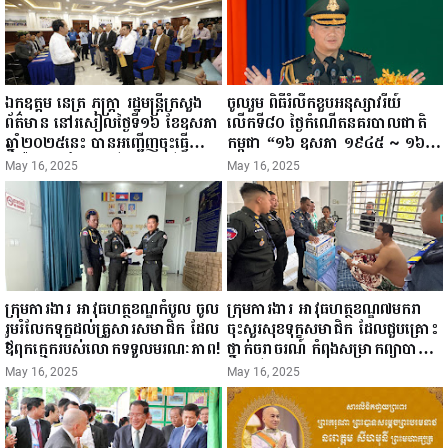
ឯកឧត្តម នេត្រ ភក្ត្រា រដ្ឋមន្ត្រីក្រសួង
ចូលរួម ពិធីរំលឹកខួបអនុស្សាវរីយ៍
ព័ត៌មាន នៅរសៀលថ្ងៃទី១៦ ខែឧសភា
លើកទី៨០ ថ្ងៃកំណើតនគរបាលជាតិ
ឆ្នាំ២០២៥នេះ បានអញ្ជើញចុះធ្វើ
កម្ពុជា “១៦ ឧសភា ១៩៤៥ ~ ១៦
ជំរឿនថ្នាក់ដឹកនាំមន្ត្រីរាជការស៉ីវិល នៃ
ឧសភា ២០២៥”...
May 16, 2025
May 16, 2025
ក្រសួងព័ត៌មាន...
ក្រុមការងារ អាវុធហត្ថខណ្ឌកំបូល ចូល
ក្រុមការងារ អាវុធហត្ថខណ្ឌ៧មករា
រួមរំលែកទុក្ខដល់គ្រួសារសមាជិក ដែល
ចុះសួរសុខទុក្ខសមាជិក ដែលជួបគ្រោះ
ឪពុកក្មេករបស់លោកទទួលមរណៈភាព!
ថ្នាក់ចរាចរណ៍ កំពុងសម្រាកព្យាបាល
នៅមន្ទីរពេទ្យ!
May 16, 2025
May 16, 2025