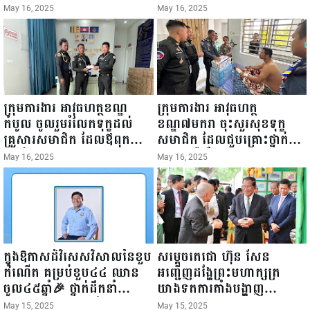
ឆ្នាំ២០២៥នេះ បានអញ្ជើញចុះ
១៩៤៥ ~ ១៦ ឧសភា
May 16, 2025
May 16, 2025
ធ្វើជំរឿនថ្នាក់ដឹកនាំមន្ត្រីរាជ
២០២៥”...
ការស៉ីវិល នៃក្រសួងព័ត៌មាន...
ក្រុមការងារ អាវុធហត្ថខណ្ឌ
ក្រុមការងារ អាវុធហត្ថ
កំបូល ចូលរួមរំលែកទុក្ខដល់
ខណ្ឌ៧មករា ចុះសួរសុខទុក្ខ
គ្រួសារសមាជិក ដែលឪពុកក្មេក
សមាជិក ដែលជួបគ្រោះថ្នាក់
របស់លោកទទួលមរណៈភាព!
ចរាចរណ៍ កំពុងសម្រាកព្យាបាល
May 16, 2025
May 16, 2025
នៅមន្ទីរពេទ្យ!
ក្នុងឱកាសដ៏វិសេសវិសាលនៃខួប
សម្តេចតេជោ ហ៊ុន សែន
កំណើត គម្រប់ខួប៤៤ ឈាន
អញ្ជើញដង្ហែព្រះមហាក្សត្រ
ចូល៤៥ឆ្នាំ🎉 ថ្នាក់ដឹកនាំ
យាងទតការតាំងបង្ហាញ
សមាជិក សមាជិកា នៃក្រុម
ផលិតផលកសិកម្ម កសិ
May 15, 2025
May 15, 2025