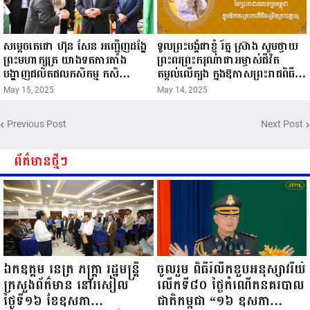
សម្តេចតេជោ ហ៊ុន សែន អញ្ជើញដង្ហែ
ទូលព្រះបង្គំជាខ្ញុំ រ័ត្ន ស្រ៊ាង សូមថ្វាយ
ព្រះមហាក្សត្រ យាងទតការតាំង
ព្រះពរព្រះករុណាជាអម្ចាស់ជីវិត
បង្ហាញផលិតផលកសិកម្ម កសិ
តម្កល់លើត្បូង ក្នុងឱកាសព្រះរាជពិធី
ឧស្សាហកម្ម និងសិប្បកម្ម ក្នុងព្រះរាជ
ចម្រើនព្រះជន្ម គម្រប់ខួប៧២ យាងចូល
May 15, 2025
May 14, 2025
ពិធីច្រត់ព្រះនង្គ័ល...
៧៣ព្រះវស្សា..
Previous Post
Next Post
ព័ត៌មានថ្មីៗ
ឯកឧត្តម នេត្រ ភក្ត្រា រដ្ឋមន្ត្រី
ចូលរួម ពិធីរំលឹកខួបអនុស្សាវរីយ៍
ក្រសួងព័ត៌មាន នៅរសៀល
លើកទី៨០ ថ្ងៃកំណើតនគរបាល
ថ្ងៃទី១៦ ខែឧសភា
ជាតិកម្ពុជា “១៦ ឧសភា