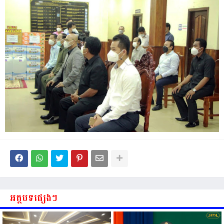
អត្ថបទផ្សេងៗ