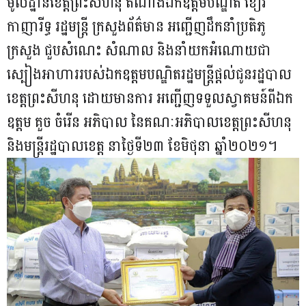
មូលដ្ឋានខេត្តព្រះសីហនុ តំណាងឯកឧត្តមបណ្ឌិត ខៀវ
កាញារីទ្ធ រដ្ឋមន្រ្តី ក្រសួងព័ត៌មាន អញ្ជើញដឹកនាំប្រតិភូ
ក្រសួង ជួបសំណេះ សំណាល និងនាំយកអំណោយជា
ស្បៀងអាហាររបស់ឯកឧត្តមបណ្ឌិតរដ្ឋមន្រ្តីផ្តល់ជូនរដ្ឋបាល
ខេត្តព្រះសីហនុ ដោយមានការ អញ្ជើញទទួលស្វាគមន៍ពីឯក
ឧត្តម គួច ចំរើន អភិបាល នៃគណៈអភិបាលខេត្តព្រះសីហនុ
និងមន្រ្តីរដ្ឋបាលខេត្ត នាថ្ងៃទី២៣ ខែមិថុនា ឆ្នាំ២០២១។