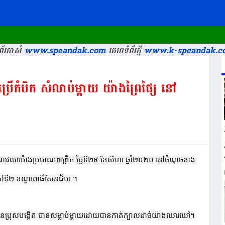
័រចាស់
www.speandak.com
គេហទំព័រថ្មី
www.k-speandak.c
រើកំបិត សំលាប់ម្ដាយ យ៉ាងព្រៃផ្សៃ នៅ
 នាវេលាម៉ោងប្រមាណ៧ព្រឹក ថ្ងៃទី២៩ ខែសីហា ឆ្នាំ២០២០ នៅចំណុចខាង
មចៅទី២ ខណ្ឌពោធិ៍សែនជ័យ ។
ប្រុសបង្កើត បានសម្លាប់ម្តាយដោយបានកាត់ក្បាលដាច់យ៉ាងឃោរឃៅ។