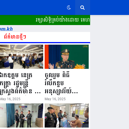
រក្សាសិទ្ធិគ្រប់យ៉ាងដោយ គេហទំព័រ ស្ពានដែក​ "WWW.
om.kh
ព័ត៌មានថ្មីៗ
ឯកឧត្តម នេត្រ
ចូលរួម ពិធី
ភក្ត្រា រដ្ឋមន្ត្រី
រំលឹកខួប
ក្រសួងព័ត៌មាន នៅ
អនុស្សាវរីយ៍
រសៀលថ្ងៃទី១៦ ខែ
លើកទី៨០ ថ្ងៃ
May 16, 2025
May 16, 2025
ឧសភា
កំណើតនគរបាល
ឆ្នាំ២០២៥នេះ
ជាតិកម្ពុជា “១៦
បានអញ្ជើញចុះធ្វើ
ឧសភា ១៩៤៥ ~