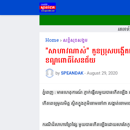
គេហទំព
Home
សន្តិសុខសង្គម
"សាហាវណាស់" កូនប្រុសបង្កើតប្
ខណ្ឌពោធិ៍សែនជ័យ
by
SPEANDAK
-
August 29, 2020
ភ្នំពេញ : មានហេតុការណ៍ ភ្ញាក់ផ្អើលមួយបានកើតឡើង
កើតពេទ្យមូលមិត្ត ស្ថិតក្នុងភូមិចោមចៅ៣ សង្កាត់ចោ
ករណីដ៏សាហាវព្រៃផ្សៃ មួយបានកើតឡើងដោយសារតែកូន