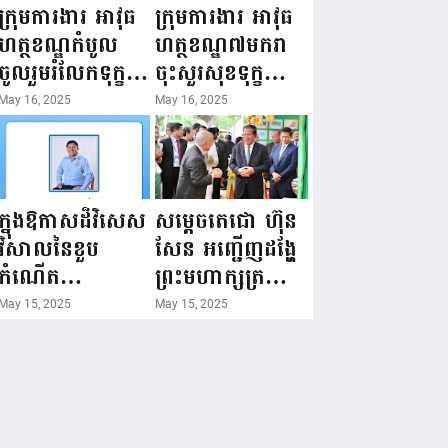
ជំរឿនថ្នាក់ដឹកនាំ
១៦ ឧសភា
ក្រុមការងារ អាវុធ
ក្រុមការងារ អាវុធ
មន្ត្រីរាជការស៉ីវិល
២០២៥”...
ហត្ថខណ្ឌកំបូល
ហត្ថខណ្ឌ៧មករា
នៃក្រសួងព័ត៌មាន...
ចូលរួមរំលែកទុក្ខ
ចុះសួរសុខទុក្ខ
ដល់គ្រួសារ
សមាជិក ដែលជួប
May 16, 2025
May 16, 2025
សមាជិក ដែល
គ្រោះថ្នាក់
ឪពុកក្មេករបស់
ចរាចរណ៍ កំពុង
លោកទទួលមរណៈ
សម្រាកព្យាបាល
ភាព!
នៅមន្ទីរពេទ្យ!
ក្នុងឱកាសដ៏វិសេស
សម្តេចតេជោ ហ៊ុន
វិសាលនៃខួប
សែន អញ្ជើញដង្ហែ
កំណើត
ព្រះមហាក្សត្រ
គម្រប់ខួប៤៤
យាងទតការតាំង
May 15, 2025
May 15, 2025
ឈានចូល៤៥ឆ្នាំ
បង្ហាញផលិតផល
🎉 ថ្នាក់ដឹកនាំ
កសិកម្ម កសិ
សមាជិក សមាជិកា
ឧស្សាហកម្ម និង
នៃក្រុមគ្រួសារ
សិប្បកម្ម ក្នុងព្រះ
កម្មវិធីអាជីវកម្ម
រាជពិធីច្រត់