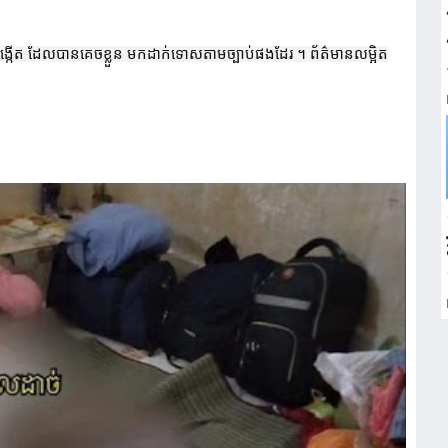
បង្កើត ដែលបានគេចខ្លួន មកដាក់ទោសតាមច្បាប់ផងដែរ ។ ព័ត៌មានលម្អិត