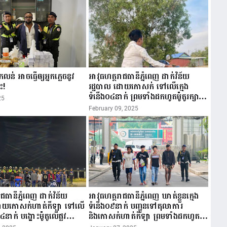
ន់ អាចធ្វើឲ្យអ្នកភ្លេចនូវ
អាវុធហត្ថរាជធានីភ្នំពេញ ដាក់វិន័យ
ះ!
រដ្ឋបាល ដោយកោសក់ ទៅលើក្មេង
ទំនើង០៤នាក់ ព្រមទាំងដកហូតម៉ូតូរក្សាទុក
25
០៣ខែ!
February 09, 2025
ជធានីភ្នំពេញ ដាក់វិន័យ
អាវុធហត្ថរាជធានីភ្នំពេញ ឃាត់ខ្លួនក្មេង
ដោយកោសក់ហាត់កីឡា ទៅលើ
ទំនើង០៩នាក់ បញ្ជូនទៅតុលាការ
៤នាក់ បង្ហោះម៉ូតូលើផ្លូវ
និងកោសក់ហាត់កីឡា ព្រមទាំងដកហូត
!
ម៉ូតូរក្សាទុក ០៣ខែ!