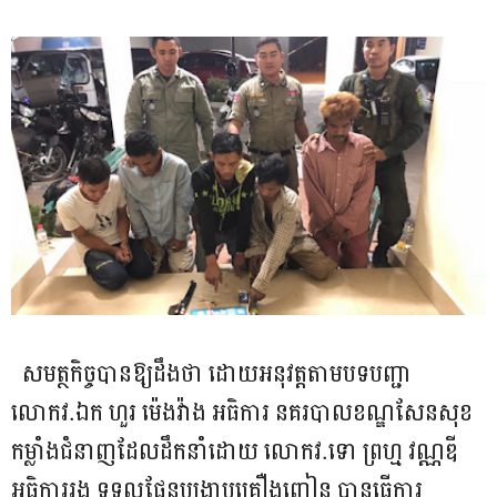
សមត្ថកិច្ចបានឱ្យដឹងថា ដោយអនុវត្តតាមបទបញ្ជា
លោកវ.ឯក ហួរ ម៉េងវ៉ាង អធិការ នគរបាលខណ្ឌសែនសុខ
កម្លាំងជំនាញ​ដែល​​ដឹកនាំដោយ លោកវ.ទោ ព្រហ្ម វណ្ណឌី
អធិការរង ទទួលផែនបង្ក្រាបគ្រឿងញៀន បានធ្វើការ