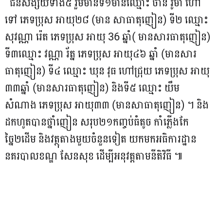
ជនសង្ស័យទាំង៥ រួមមានទី១មានឈ្មោះ ចាន់ រ៉ូម៉ា ហៅ
ទៅ ភេទប្រុស អាយុ២៨ (មាន សាធាតុញៀន) ទី២ ឈ្មោះ
សុវណ្ណា រ៉េត ភេទប្រុស អាយុ 36 ឆ្នាំ( មានសារធាតុញៀន)
ទី៣ឈ្មោះ វណ្ណា រ័ត្ន ភេទប្រុស អាយុ៤៦ ឆ្នាំ (មានសារ
ធាតុញៀន) ទី៤ ឈ្មោះ ឃុន វុធ ហៅជ្រុយ​ ភេទប្រុស អាយុ
៣៣ឆ្នាំ (មានសារធាតុញៀន) និងទី៥ ឈ្មោះ យឹម
សំណាង ភេទប្រុស អាយុ៣៣ (មានសាធាតុញៀន) ។​ និង
ដកហូតបានថ្នាំញៀន សរុប២១កញ្ចប់ធំតូច កាំភ្លើងកែ
ច្នៃ២ដើម និងវត្ថុតាងមួយចំនួនទៀត យកមកអធិការដ្ឋាន
នគរបាលខណ្ឌ សែនសុខ ដើម្បីអនុវត្តតាមនីតិវិធី ៕