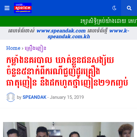
រក្សាសិទ្ធិគ្រប់យ៉ាងដោយ គេ
គេហទំព័រចាស់
www.speandak.com
គេហទំព័រថ្មី
www.k-
speandak.com.kh
Home
គ្រឿងញៀន
កម្លាំងនគរបាល ឃាត់ខ្លួនជនសង្ស័យ
ចំនួន៥នាក់ពីករណីជួញដូរគ្រឿង
ធាតុញៀន នឹងដកហូតថ្នាំញៀន២១កញ្ចប់
by
SPEANDAK
-
January 15, 2019