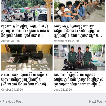
កើត ខែភទ្របទ ឆ្នាំខាល...
គ្រឿងញៀនជាង១០០គីឡូក្រាម...
បង្ក្រាបគ្រឿងញៀនព្រឹកមុិញ ! បាញ់
សមត្ថកិច្ច ឆ្មក់ចូលបង្រ្កាបបានជន
ស្លាប់ម្នាក់ ចាប់ឃាត់ខ្លួនបាន ៣នាក់
សង្ស័យទាំង០៧នាក់ដែលប្រេីប្រាស់
និងអ្នកដំណើររង របួស ៣នាក់ !!
គ្រឿងញៀន និងដកហូតបានក្រាមស
ថ្លា​ចំនួន១៦កូនថង់តូច
August 31, 2022
November 19, 2020
នគបាលខេត្តមណ្ឌលគិរី បានធ្វេីការ
នគរបាលប៉ុស្តិ៍ភូមិធំ ឃាត់ខ្លួនជន
បង្ក្រាករណីជួញដូរគ្រឿងញៀន​
សង្ស័យម្នាក់រណីរក្សារទុកនិងប្រើប្រាស់
ទ្រង់ទ្រាយធំ​ និងឃាត់ខ្លួន ជនសង្ស័យ
ដោយខុសច្បាប់នូវសារធាតុញៀន (ម៉ា
២នាក់
ទឹកកក)
October 01, 2020
June 22, 2020
Previous Post
Next Post