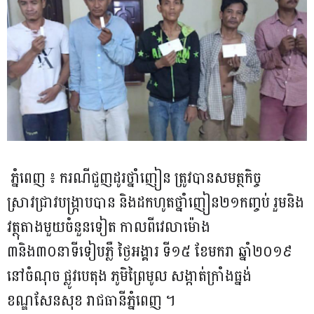
ភ្នំពេញ ៖ ករណីជួញដូរថ្នាំញៀន ត្រូវបានសមត្ថកិច្ច
ស្រាវជ្រាវបង្ក្រាបបាន និងដកហូតថ្នាំញៀន២១កញ្ចប់ រួមនិង
វត្ថុតាង​មួយ​ចំនួនទៀត កាលពីវេលាម៉ោង
៣និង៣០នាទីទៀបភ្លឺ ថ្ងៃអង្គារ ទី១៥​ ខែមករា ឆ្នាំ២០១៩
នៅចំណុច ផ្លូវបេតុង ភូមិព្រៃមូល សង្កាត់ក្រាំងធ្នង់
ខណ្ឌសែនសុខ រាជធានីភ្នំពេញ ។