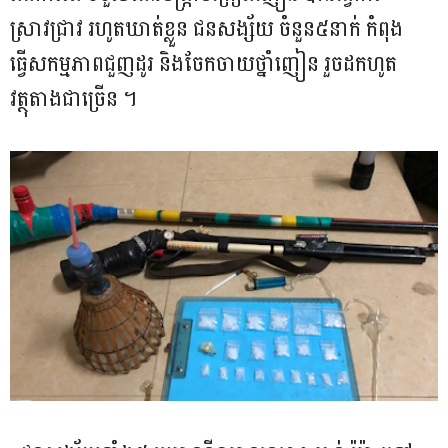
ស្រាវជ្រាវ រហូតឃាត់ខ្លួន ជន​សង្ស័យ ចំនួន៥នាក់ កំពុង
ធ្វើសកម្មភាពជួញដូរ និងចែកចាយថ្នាំញៀន រួចដកហូត
វត្ថុតាងជាច្រើន ។