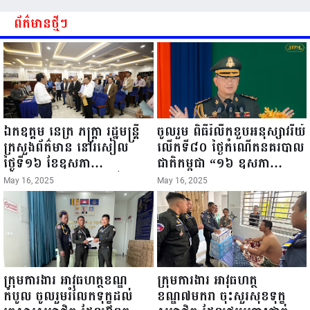
ព័ត៌មានថ្មីៗ
ឯកឧត្តម នេត្រ ភក្ត្រា រដ្ឋមន្ត្រី
ចូលរួម ពិធីរំលឹកខួបអនុស្សាវរីយ៍
ក្រសួងព័ត៌មាន នៅរសៀល
លើកទី៨០ ថ្ងៃកំណើតនគរបាល
ថ្ងៃទី១៦ ខែឧសភា
ជាតិកម្ពុជា “១៦ ឧសភា
ឆ្នាំ២០២៥នេះ បានអញ្ជើញចុះ
១៩៤៥ ~ ១៦ ឧសភា
May 16, 2025
May 16, 2025
ធ្វើជំរឿនថ្នាក់ដឹកនាំមន្ត្រីរាជ
២០២៥”...
ការស៉ីវិល នៃក្រសួងព័ត៌មាន...
ក្រុមការងារ អាវុធហត្ថខណ្ឌ
ក្រុមការងារ អាវុធហត្ថ
កំបូល ចូលរួមរំលែកទុក្ខដល់
ខណ្ឌ៧មករា ចុះសួរសុខទុក្ខ