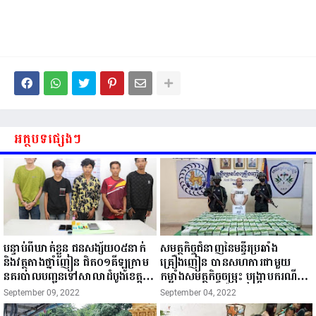
អត្ថបទផ្សេងៗ
បន្ទាប់ពីឃាត់ខ្លួន ជនសង្ស័យ០៥នាក់
សមត្ថកិច្ចជំនាញនៃមន្ទីរប្រឆាំង
និងវត្ថុតាងថ្នាំញៀន ជិត០១គីឡូក្រាម
គ្រឿងញៀន បានសហការជាមួយ
នគរបាលបញ្ជូនទៅសាលាដំបូងខេត្ត
កម្លាំងសមត្ថកិច្ចចម្រុះ បង្ក្រាបករណីដឹក
បន្ទាយមានជ័យ ចាត់ការតាមនិតិវិធី
ជញ្ជូន ជួញដូរគ្រឿងញៀនឆ្លងដែន ចាប់
September 09, 2022
September 04, 2022
ខេត្តបន្ទាយមានជ័យ ៖ នៅថ្ងៃសុក្រ ១៤
ខ្លួនជនជាតិចិន១នាក់ និងរឹបអូស