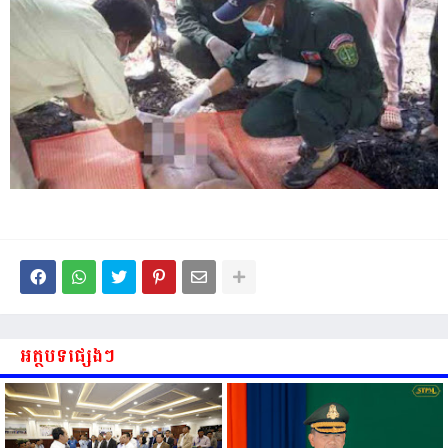
អត្ថបទផ្សេងៗ