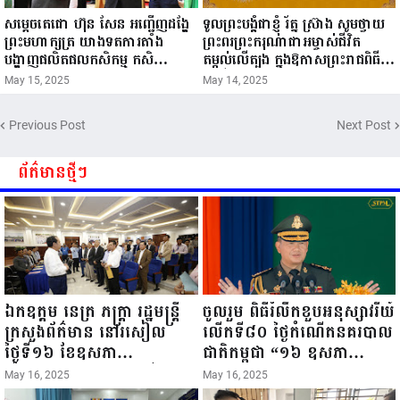
សម្តេចតេជោ ហ៊ុន សែន អញ្ជើញដង្ហែ
ទូលព្រះបង្គំជាខ្ញុំ រ័ត្ន ស្រ៊ាង សូមថ្វាយ
ព្រះមហាក្សត្រ យាងទតការតាំង
ព្រះពរព្រះករុណាជាអម្ចាស់ជីវិត
បង្ហាញផលិតផលកសិកម្ម កសិ
តម្កល់លើត្បូង ក្នុងឱកាសព្រះរាជពិធី
ឧស្សាហកម្ម និងសិប្បកម្ម ក្នុងព្រះរាជ
ចម្រើនព្រះជន្ម គម្រប់ខួប៧២ យាងចូល
May 15, 2025
May 14, 2025
ពិធីច្រត់ព្រះនង្គ័ល...
៧៣ព្រះវស្សា..
Previous Post
Next Post
ព័ត៌មានថ្មីៗ
ឯកឧត្តម នេត្រ ភក្ត្រា រដ្ឋមន្ត្រី
ចូលរួម ពិធីរំលឹកខួបអនុស្សាវរីយ៍
ក្រសួងព័ត៌មាន នៅរសៀល
លើកទី៨០ ថ្ងៃកំណើតនគរបាល
ថ្ងៃទី១៦ ខែឧសភា
ជាតិកម្ពុជា “១៦ ឧសភា
ឆ្នាំ២០២៥នេះ បានអញ្ជើញចុះ
១៩៤៥ ~ ១៦ ឧសភា
May 16, 2025
May 16, 2025
ធ្វើជំរឿនថ្នាក់ដឹកនាំមន្ត្រីរាជ
២០២៥”...