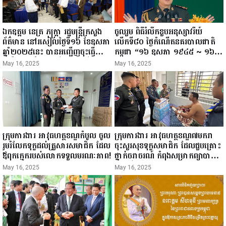
ឯកឧត្តម នេត្រ ភក្ត្រា រដ្ឋមន្ត្រីក្រសួង
ចូលរួម ពិធីរំលឹកខួបអនុស្សាវរីយ៍
ព័ត៌មាន នៅរសៀលថ្ងៃទី១៦ ខែឧសភា
លើកទី៨០ ថ្ងៃកំណើតនគរបាលជាតិ
ឆ្នាំ២០២៥នេះ បានអញ្ជើញចុះធ្វើ
កម្ពុជា “១៦ ឧសភា ១៩៤៥ ~ ១៦
ជំរឿនថ្នាក់ដឹកនាំមន្ត្រីរាជការស៉ីវិល នៃ
ឧសភា ២០២៥”...
May 16, 2025
May 16, 2025
ក្រសួងព័ត៌មាន...
ក្រុមការងារ អាវុធហត្ថខណ្ឌកំបូល ចូល
ក្រុមការងារ អាវុធហត្ថខណ្ឌ៧មករា
រួមរំលែកទុក្ខដល់គ្រួសារសមាជិក ដែល
ចុះសួរសុខទុក្ខសមាជិក ដែលជួបគ្រោះ
ឪពុកក្មេករបស់លោកទទួលមរណៈភាព!
ថ្នាក់ចរាចរណ៍ កំពុងសម្រាកព្យាបាល
នៅមន្ទីរពេទ្យ!
May 16, 2025
May 16, 2025