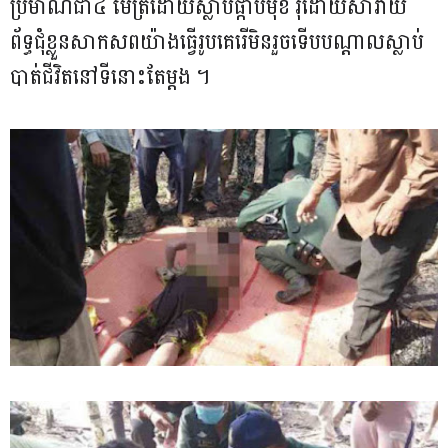
ប្រមាណជា៤ ម៉ែត្រដោយ​ស្លាប់ផ្កាប់មុខ រុំដោយសារាយ​
ព័ទ្ធជុំខ្លួន​សាកសពយ៉ាង​ធ្វើរូបគេរើមិន​រួចទើបបណ្តាល​ស្លាប់
បាត់​ជីវិតនៅ​ទីនោះតែម្តង ។