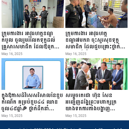
ការស៉ីវិល នៃក្រសួងព័ត៌មាន...
ក្រុមការងារ អាវុធហត្ថខណ្ឌ
ក្រុមការងារ អាវុធហត្ថ
កំបូល ចូលរួមរំលែកទុក្ខដល់
ខណ្ឌ៧មករា ចុះសួរសុខទុក្ខ
គ្រួសារសមាជិក ដែលឪពុកក្មេក
សមាជិក ដែលជួបគ្រោះថ្នាក់
របស់លោកទទួលមរណៈភាព!
ចរាចរណ៍ កំពុងសម្រាកព្យាបាល
May 16, 2025
May 16, 2025
នៅមន្ទីរពេទ្យ!
ក្នុងឱកាសដ៏វិសេសវិសាលនៃខួប
សម្តេចតេជោ ហ៊ុន សែន
កំណើត គម្រប់ខួប៤៤ ឈាន
អញ្ជើញដង្ហែព្រះមហាក្សត្រ
ចូល៤៥ឆ្នាំ🎉 ថ្នាក់ដឹកនាំ
យាងទតការតាំងបង្ហាញ
សមាជិក សមាជិកា នៃក្រុម
ផលិតផលកសិកម្ម កសិ
May 15, 2025
May 15, 2025
គ្រួសារកម្មវិធីអាជីវកម្មចល័ត និង
ឧស្សាហកម្ម និងសិប្បកម្ម ក្នុង
កម្មករសំណង់ សូមគោរពជូនពរ
ព្រះរាជពិធីច្រត់ព្រះនង្គ័ល...