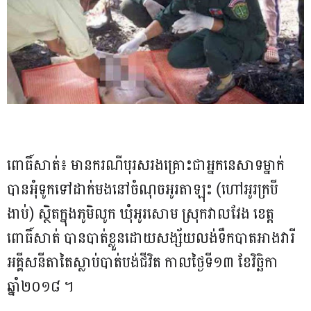
ពោធិ៍សាត់៖ មានករណីបុរសរង​គ្រោះជាអ្នក​នេសាទ​ម្នាក់ ​
បាន​អុំទូក​ទៅដាក់​មងនៅ​ចំណុចអូរតាឡុះ (ហៅអូរ​ក្របី
ងាប់) ស្ថិតក្នុងភូមិលូក ឃុំអូរសោម ស្រុកវាលវែង ខេត្ត
ពោធិ៍សាត់ បានបាត់​ខ្លួនដោយ​សង្ស័យ​លង់ទឹក​បាតអាង​វារី
អគ្គី​សនីតាតៃ​ស្លាប់បាត់​បង់ជីវិត កាលថ្ងៃទី១៣ ខែវិច្ឆិកា
ឆ្នាំ២០១៨ ។