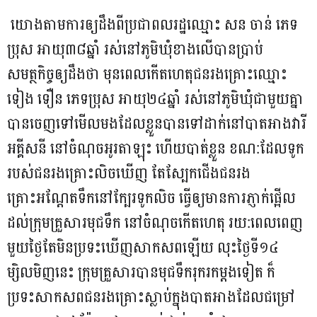
យោងតាមការ​ឲ្យដឹងពីប្រជា​ពលរដ្ឋ​ឈ្មោះ សន ចាន់ ភេទ
ប្រុស អាយុ៣៨ឆ្នាំ រស់នៅភូមិ​ឃុំខាងលើ​បានប្រាប់​
សមត្ថកិច្ចឲ្យ​ដឹងថា មុនពេល​កើតហេតុ​ជនរងគ្រោះឈ្មោះ
ទៀង ទឿន ភេទប្រុស អាយុ២៤ឆ្នាំ រស់នៅភូមិ​ឃុំជាមួយ​គ្នា
បានចេ​ញទៅមើល​មងដែលខ្លួ​នបានទៅ​ដាក់នៅ​បាតអាង​វារី
អគ្គីសនី នៅចំណុចអូរតាឡុះ ហើយបាត់​ខ្លួន ខណ:ដែលទូក
របស់ជន​រងគ្រោះលិច​ឃើញ តែ​ស្បែកជើង​ជនរង​
គ្រោះអណ្តែត​ទឹកនៅក្បែរ​ទូកលិច ធ្វើឲ្យមាន​ការភ្ញាក់​ផ្អើល
ដល់​ក្រុមគ្រួសារមុជទឹក នៅចំណុចកើតហេតុ រយ:ពេលពេញ​
មួយថ្ងៃ​តែមិនប្រទះ​ឃើញសាក​សពឡើយ លុះថ្ងៃទី១៤
ម្សិលមិញនេះ ក្រុមគ្រួសារ​បានមុជ​ទឹករុក​រកម្តង​ទៀត ក៏
ប្រទះសាក​សពជនរង​គ្រោះស្លាប់ក្នុង​បាតអាងដែល​ជម្រៅ