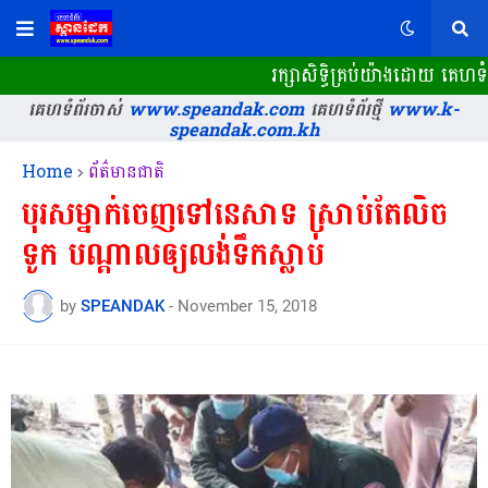
រក្សាសិទ្ធិគ្រប់យ៉ាងដោយ គេហទ
គេហទំព័រចាស់
www.speandak.com
គេហទំព័រថ្មី
www.k-
speandak.com.kh
Home
ព័ត៌មានជាតិ
បុរសម្នាក់ចេញទៅនេសាទ​ ស្រាប់តែលិច​
ទូក បណ្ដាលឲ្យ​លង់ទឹក​ស្លាប់
by
SPEANDAK
-
November 15, 2018