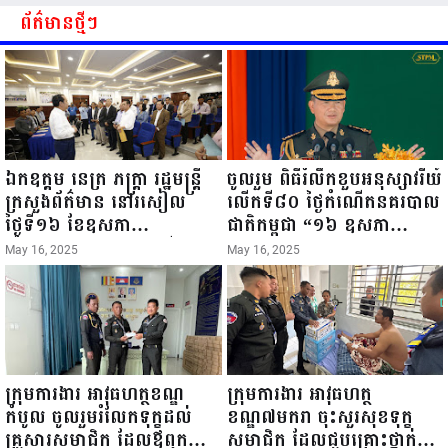
ព័ត៌មានថ្មីៗ
ឯកឧត្តម នេត្រ ភក្ត្រា រដ្ឋមន្ត្រី
ចូលរួម ពិធីរំលឹកខួបអនុស្សាវរីយ៍
ក្រសួងព័ត៌មាន នៅរសៀល
លើកទី៨០ ថ្ងៃកំណើតនគរបាល
ថ្ងៃទី១៦ ខែឧសភា
ជាតិកម្ពុជា “១៦ ឧសភា
ឆ្នាំ២០២៥នេះ បានអញ្ជើញចុះ
១៩៤៥ ~ ១៦ ឧសភា
May 16, 2025
May 16, 2025
ធ្វើជំរឿនថ្នាក់ដឹកនាំមន្ត្រីរាជ
២០២៥”...
ការស៉ីវិល នៃក្រសួងព័ត៌មាន...
ក្រុមការងារ អាវុធហត្ថខណ្ឌ
ក្រុមការងារ អាវុធហត្ថ
កំបូល ចូលរួមរំលែកទុក្ខដល់
ខណ្ឌ៧មករា ចុះសួរសុខទុក្ខ
គ្រួសារសមាជិក ដែលឪពុកក្មេក
សមាជិក ដែលជួបគ្រោះថ្នាក់