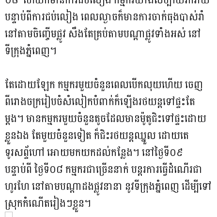
បន្ទាប់ពីការជប់លៀង ពេលល្ងាចក៏មានការចាក់ធុងបាស់រាំ
នៅតាមចិញ្ចើមផ្លូវ សឹងតែគ្រប់តាមបណ្តាផ្លូវទាំងអស់ នៅ
ទីក្រុងភ្នំពេញ។
តែដោយឡែក កម្មករមួយចំនួនពេលបើកលុយហើយ ចេញ
ពីរោងចក្ររៀបចំសំលៀកបំពាក់ក៏ឡើងរថយន្តទៅផ្ទះតែ
ម្តង។ មានកម្មករមួយចំនួនតូចដែលមានម៉ូតូជិះទៅផ្ទះដោយ
ខ្លួនឯង តែមួយចំនួនទៀត ក៏ជិះរថយន្តឈ្នួល ដោយតេ
ទូរសព្ទ័ហៅ អោយមកយកដល់កន្លែង។ នៅថ្ងៃទី០៩
បន្ទាប់ពី ថ្ងៃទី០៨ កម្មករជាច្រើននាក់ បន្តរការធ្វើដំណើរជា
ហូរហែ នៅតាមបណ្តាដងផ្លូវនានា នូវទីក្រុងភ្នំពេញ ដើម្បីទៅ
ស្រុកកំណើតរៀងៗខ្លួន។