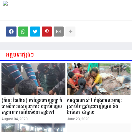
អត្ថបទផ្សេងៗ
(កំចេះតែហ៊ាន) ចាប់ខ្លួនចោរប្លន់ម្នាក់
សង្វេគណាស់ ! កំពុងបរទេះមកផ្ទះ
តាមដីការបស់តុលាការ បន្ទាប់ពីធ្វើស
ស្រាប់តែត្រូវរន្ទះបាញ់ស្លាប់ និង
កម្មភាពកាលពីខែមិថុនាកន្លងទៅ
ងាប់គោ ៤ក្បាល
August 04, 2020
June 23, 2020