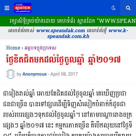
រក្សាសិទ្ធិគ្រប់យ៉ាងដោយ គេហទំព័រ ស្ពានដែក​ "WWW.SPEANDA
គេហទំព័រចាស់
www.speandak.com
គេហទំព័រថ្មី
www.k-
speandak.com.kh
Home
អត្ថបទក្នុងប្រទេស
ថ្ងៃខឹតជិតមកដល់ថ្ងៃចូលឆ្នាំ ឆ្នាំ២០១៧
by
Anonymous
-
April 08, 2017
ជារៀងរាល់ឆ្នាំ អោយតែជិតដល់ថ្ងៃចូលឆ្នាំ គេឃើញប្រជា
ជនជាច្រើន បានទៅផ្សារដើម្បីទិញសំលៀកបំពាក់ក៏ដូចជា
របស់របរផ្សេងៗទុកដល់ថ្ងៃចូលឆ្នាំ។ នៅតាមបណ្តារោងចក្រ
ផ្សេងៗ ឆ្នាំ២០១៧ នេះ កម្មករភាគច្រើន គឺបើកលុយនៅថ្ងៃទី
០៨ ហើយក៏មានការជប់លៀង កម្មករយ៉ាងសប្បាយរីករាយ