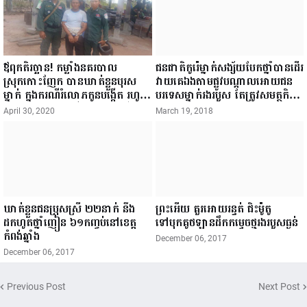
ឪពុកតិរច្ឆាន! កម្លាំងនគរបាល
ជនជាតិកូរ៉េម្នាក់សង្ស័យបែកថ្នាំបានដើរ
ស្រុកកោះញែក បានឃាត់ខ្លួនបុរស
វាយគេឯងតាមផ្លូវបណ្ដាលអោយជន
ម្នាក់ ក្នុងករណីរំលោភកូនបង្កើត រហូត
បរទេសម្នាក់រងរបួស តែត្រូវសមត្ថកិច្ច
មានកូនសម្រាល ទើបបែកការណ៍
ឃាត់ខ្លួន
April 30, 2020
March 19, 2018
ឃាត់ខ្លួនជនប្រុសស្រី ២២នាក់ នឹង
ព្រះអើយ គួរអោយរន្ធត់ ជិះម៉ូតូ
ដកហូតថ្នាំញៀន ៦១កញ្ចប់នៅ​ខេត្ត​
ទៅបុកគូថឡានដឹកកម្ទេចថ្មរងរបួសធ្ងន់
កំពង់​ឆ្នាំង
December 06, 2017
December 06, 2017
Previous Post
Next Post