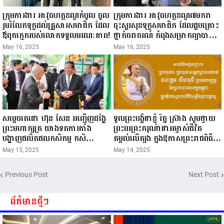
ក្រុមការងារ អាវុធហត្ថខណ្ឌកំបូល ចូល
ក្រុមការងារ អាវុធហត្ថខណ្ឌ៧មករា
រួមរំលែកទុក្ខដល់គ្រួសារសមាជិក ដែល
ចុះសួរសុខទុក្ខសមាជិក ដែលជួបគ្រោះ
ឪពុកក្មេករបស់លោកទទួលមរណៈភាព!
ថ្នាក់ចរាចរណ៍ កំពុងសម្រាកព្យាបាល
នៅមន្ទីរពេទ្យ!
May 16, 2025
May 16, 2025
សម្តេចតេជោ ហ៊ុន សែន អញ្ជើញដង្ហែ
ទូលព្រះបង្គំជាខ្ញុំ រ័ត្ន ស្រ៊ាង សូមថ្វាយ
ព្រះមហាក្សត្រ យាងទតការតាំង
ព្រះពរព្រះករុណាជាអម្ចាស់ជីវិត
បង្ហាញផលិតផលកសិកម្ម កសិ
តម្កល់លើត្បូង ក្នុងឱកាសព្រះរាជពិធី
ឧស្សាហកម្ម និងសិប្បកម្ម ក្នុងព្រះរាជ
ចម្រើនព្រះជន្ម គម្រប់ខួប៧២ យាងចូល
May 15, 2025
May 14, 2025
ពិធីច្រត់ព្រះនង្គ័ល...
៧៣ព្រះវស្សា..
Previous Post
Next Post
ព័ត៌មានថ្មីៗ