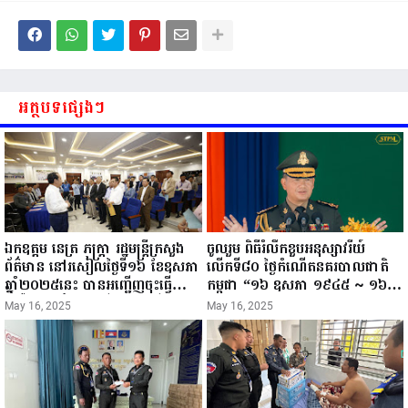
អត្ថបទផ្សេងៗ
ឯកឧត្តម នេត្រ ភក្ត្រា រដ្ឋមន្ត្រីក្រសួង
ចូលរួម ពិធីរំលឹកខួបអនុស្សាវរីយ៍
ព័ត៌មាន នៅរសៀលថ្ងៃទី១៦ ខែឧសភា
លើកទី៨០ ថ្ងៃកំណើតនគរបាលជាតិ
ឆ្នាំ២០២៥នេះ បានអញ្ជើញចុះធ្វើ
កម្ពុជា “១៦ ឧសភា ១៩៤៥ ~ ១៦
ជំរឿនថ្នាក់ដឹកនាំមន្ត្រីរាជការស៉ីវិល នៃ
ឧសភា ២០២៥”...
May 16, 2025
May 16, 2025
ក្រសួងព័ត៌មាន...