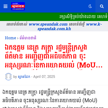
រក្សាសិទ្ធិគ្រប់យ៉ាងដោយ គេហទំព
គេហទំព័រចាស់
www.speandak.com
គេហទំព័រថ្មី
www.k-
speandak.com.kh
Home
ព័ត៌មានជាតិ
ឯកឧត្តម នេត្រ ភក្ត្រា រដ្ឋមន្ត្រីក្រសួង
ព័ត៌មាន អញ្ជើញជាអធិបតីភាព ចុះ
អនុស្សរណៈនៃការយោគយល់ (MoU)
រវាងក្រសួងព័ត៌មាន និងសមាគមទីភ្នាក់ងារ
by
ស្ពានដែក
-
April 07, 2025
ប្រព័ន្ធផ្សព្វផ្សាយពាណិជ្ជកម្មកម្ពុជា ...
ឯកឧត្តម នេត្រ ភក្ត្រា រដ្ឋមន្ត្រីក្រសួងព័ត៌មាន អញ្ជើញជា
អធិបតីភាព ចុះអនុស្សរណៈនៃការយោគយល់ (MoU)