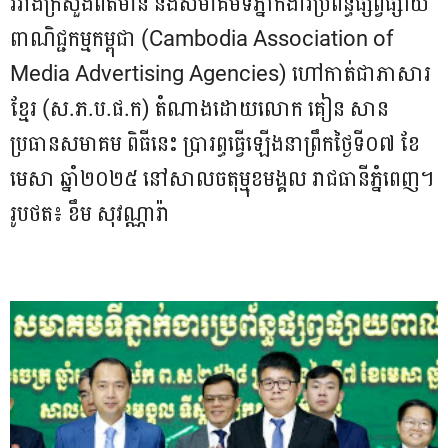
រវាងក្រសួងព័ត៌មាន និងសមាគមទីភ្នាក់ងារប្រព័ន្ធផ្សព្វផ្សាយ
ពាណិជ្ជកម្មកម្ពុជា (Cambodia Association of
Media Advertising Agencies) ហៅកាត់ជាភាសារ
ខ្មែរ (ស.ភ.ប.ផ.ក) តំណាងដោយលោក គៀន សាន
ប្រធានសមាគម ពិធីនេះ ប្រារព្ធធ្វើឡើងនាព្រឹកថ្ងៃទី០៧ ខែ
មេសា ឆ្នាំ២០២៥ នៅសាលចតុម្មុខមង្គល រាជធានីភ្នំពេញ។
រូបថត៖ ខឹម សុវណ្ណារ៉ា