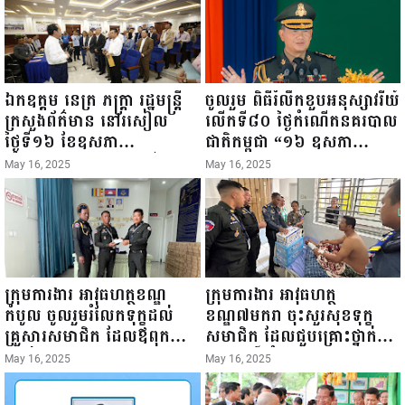
ឯកឧត្តម នេត្រ ភក្ត្រា រដ្ឋមន្ត្រី
ចូលរួម ពិធីរំលឹកខួបអនុស្សាវរីយ៍
ក្រសួងព័ត៌មាន នៅរសៀល
លើកទី៨០ ថ្ងៃកំណើតនគរបាល
ថ្ងៃទី១៦ ខែឧសភា
ជាតិកម្ពុជា “១៦ ឧសភា
ឆ្នាំ២០២៥នេះ បានអញ្ជើញចុះ
១៩៤៥ ~ ១៦ ឧសភា
May 16, 2025
May 16, 2025
ធ្វើជំរឿនថ្នាក់ដឹកនាំមន្ត្រីរាជ
២០២៥”...
ការស៉ីវិល នៃក្រសួងព័ត៌មាន...
ក្រុមការងារ អាវុធហត្ថខណ្ឌ
ក្រុមការងារ អាវុធហត្ថ
កំបូល ចូលរួមរំលែកទុក្ខដល់
ខណ្ឌ៧មករា ចុះសួរសុខទុក្ខ
គ្រួសារសមាជិក ដែលឪពុកក្មេក
សមាជិក ដែលជួបគ្រោះថ្នាក់
របស់លោកទទួលមរណៈភាព!
ចរាចរណ៍ កំពុងសម្រាកព្យាបាល
May 16, 2025
May 16, 2025
នៅមន្ទីរពេទ្យ!