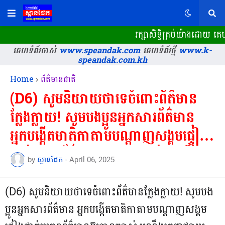
រក្សាសិទ្ធិគ្រប់យ៉ាងដោយ គ
គេហទំព័រចាស់
www.speandak.com
គេហទំព័រថ្មី
www.k-
speandak.com.kh
Home
ព័ត៌មានជាតិ
(D6) សូមនិយាយថាទេចំពោះព័ត៌មាន
ក្លែងក្លាយ! សូមបងប្អូនអ្នកសារព័ត៌មាន
អ្នកបង្កើតមាតិកាតាមបណ្តាញសង្គមផ្ទៀង
ផ្ទាត់ប្រភពព័ត៌មានឱ្យបានច្បាស់ មុននឹង
by
ស្ពានដែក
-
April 06, 2025
ចេញផ្សាយ, ប្រភពព័ត៌មានខ្លះ មិនមាន
ភាពស្មោះត្រង់ជាមួយអ្នកសារព័ត៌មាន និង
(D6) សូមនិយាយថាទេចំពោះព័ត៌មានក្លែងក្លាយ! សូមបង
អ្នកបង្កើតមាតិកានោះទេ ព្រោះប្រភព
ប្អូនអ្នកសារព័ត៌មាន អ្នកបង្កើតមាតិកាតាមបណ្តាញសង្គម