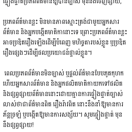
ព័ត៌មានខ្លះអាចប្រឌិតរឿងឡើងដើម្បីបំពេញ
ផ្ទៀងផ្ទាត់ប្រភពព័ត៌មានឱ្យបានច្បាស់ មុននឹងចេញផ្សាយ,
មហិច្ចតារបស់ខ្លួន ឬប្រឌិតរឿងផ្សេងៗ
ដើម្បីផលប្រយោជន៍ផ្ទាល់ខ្លួន...
ប្រភពព័ត៌មានខ្លះ មិនមានភាពស្មោះត្រង់ជាមួយអ្នកសារ
ព័ត៌មាន និងអ្នកបង្កើតមាតិកានោះទេ ព្រោះប្រភពព័ត៌មានខ្លះ
អាចប្រឌិតរឿងឡើងដើម្បីបំពេញ មហិច្ចតារបស់ខ្លួន ឬប្រឌិត
រឿងផ្សេងៗដើម្បីផលប្រយោជន៍ផ្ទាល់ខ្លួន។
ពេលប្រភពព័ត៌មានមិនច្បាស់ ឬផ្តល់ព័ត៌មានបែបភូតកុហក
ហើយអ្នកសារព័ត៌មាន និងអ្នកផលិតមាតិកាយកទៅផលិត
និងផ្សព្វផ្សាយព័ត៌មាននោះដោយគ្មានការផ្ទៀងផ្ទាត់ច្បាស់
លាស់ថាជាព័ត៌មានពិត រឿងរ៉ាវពិត នោះនឹងនាំឱ្យមានការ
ភ័ន្តច្រឡំ ឬបង្កើតឱ្យមានការសង្ស័យ។ សូមផ្ទៀងផ្ទាត់ មុន
នឹងផ្សព្វផ្សាយ!