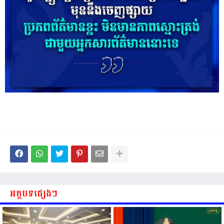
អត្ថបទផ្សេងៗ