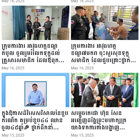
ឆ្នាំ២០២៥នេះ បានអញ្ជើញចុះ
១៩៤៥ ~ ១៦ ឧសភា
May 16, 2025
May 16, 2025
ធ្វើជំរឿនថ្នាក់ដឹកនាំមន្ត្រីរាជ
២០២៥”...
ការស៉ីវិល នៃក្រសួងព័ត៌មាន...
ក្រុមការងារ អាវុធហត្ថខណ្ឌ
ក្រុមការងារ អាវុធហត្ថ
កំបូល ចូលរួមរំលែកទុក្ខដល់
ខណ្ឌ៧មករា ចុះសួរសុខទុក្ខ
គ្រួសារសមាជិក ដែលឪពុកក្មេក
សមាជិក ដែលជួបគ្រោះថ្នាក់
របស់លោកទទួលមរណៈភាព!
ចរាចរណ៍ កំពុងសម្រាកព្យាបាល
May 16, 2025
May 16, 2025
នៅមន្ទីរពេទ្យ!
ក្នុងឱកាសដ៏វិសេសវិសាលនៃខួប
សម្តេចតេជោ ហ៊ុន សែន
កំណើត គម្រប់ខួប៤៤ ឈាន
អញ្ជើញដង្ហែព្រះមហាក្សត្រ
ចូល៤៥ឆ្នាំ🎉 ថ្នាក់ដឹកនាំ
យាងទតការតាំងបង្ហាញ
សមាជិក សមាជិកា នៃក្រុម
ផលិតផលកសិកម្ម កសិ
May 15, 2025
May 15, 2025