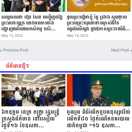
សម្តេចតេជោ ហ៊ុន សែន អញ្ជើញដង្ហែ
ទូលព្រះបង្គំជាខ្ញុំ រ័ត្ន ស្រ៊ាង សូមថ្វាយ
ព្រះមហាក្សត្រ យាងទតការតាំង
ព្រះពរព្រះករុណាជាអម្ចាស់ជីវិត
បង្ហាញផលិតផលកសិកម្ម កសិ
តម្កល់លើត្បូង ក្នុងឱកាសព្រះរាជពិធី
ឧស្សាហកម្ម និងសិប្បកម្ម ក្នុងព្រះរាជ
ចម្រើនព្រះជន្ម គម្រប់ខួប៧២ យាងចូល
May 15, 2025
May 14, 2025
ពិធីច្រត់ព្រះនង្គ័ល...
៧៣ព្រះវស្សា..
Previous Post
Next Post
ព័ត៌មានថ្មីៗ
ឯកឧត្តម នេត្រ ភក្ត្រា រដ្ឋមន្ត្រី
ចូលរួម ពិធីរំលឹកខួបអនុស្សាវរីយ៍
ក្រសួងព័ត៌មាន នៅរសៀល
លើកទី៨០ ថ្ងៃកំណើតនគរបាល
ថ្ងៃទី១៦ ខែឧសភា
ជាតិកម្ពុជា “១៦ ឧសភា