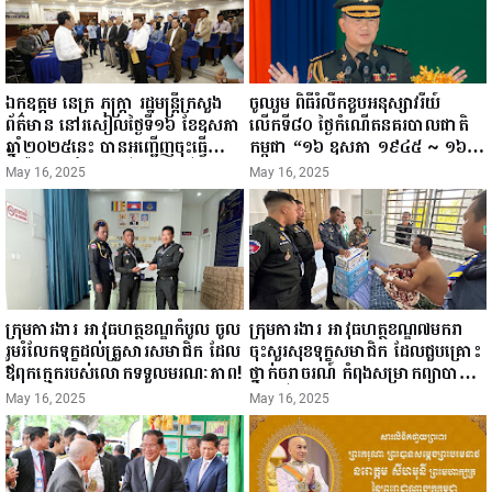
ឯកឧត្តម នេត្រ ភក្ត្រា រដ្ឋមន្ត្រីក្រសួង
ចូលរួម ពិធីរំលឹកខួបអនុស្សាវរីយ៍
ព័ត៌មាន នៅរសៀលថ្ងៃទី១៦ ខែឧសភា
លើកទី៨០ ថ្ងៃកំណើតនគរបាលជាតិ
ឆ្នាំ២០២៥នេះ បានអញ្ជើញចុះធ្វើ
កម្ពុជា “១៦ ឧសភា ១៩៤៥ ~ ១៦
ជំរឿនថ្នាក់ដឹកនាំមន្ត្រីរាជការស៉ីវិល នៃ
ឧសភា ២០២៥”...
May 16, 2025
May 16, 2025
ក្រសួងព័ត៌មាន...
ក្រុមការងារ អាវុធហត្ថខណ្ឌកំបូល ចូល
ក្រុមការងារ អាវុធហត្ថខណ្ឌ៧មករា
រួមរំលែកទុក្ខដល់គ្រួសារសមាជិក ដែល
ចុះសួរសុខទុក្ខសមាជិក ដែលជួបគ្រោះ
ឪពុកក្មេករបស់លោកទទួលមរណៈភាព!
ថ្នាក់ចរាចរណ៍ កំពុងសម្រាកព្យាបាល
នៅមន្ទីរពេទ្យ!
May 16, 2025
May 16, 2025