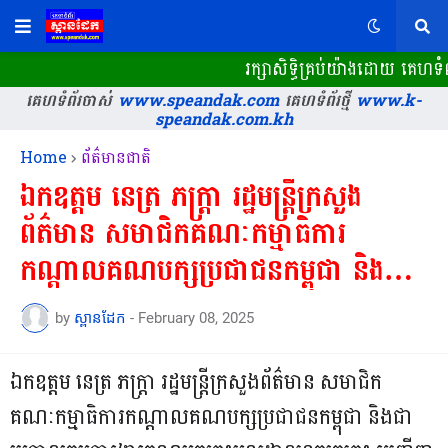
រក្សាសិទ្ធិគ្រប់យ៉ាងដោយ គេហទំព័
គេហទំព័រចាស់
www.speandak.com
គេហទំព័រថ្មី
www.k-
speandak.com.kh
Home
ព័ត៌មានជាតិ
ឯកឧត្តម នេត្រ ភក្ត្រា រដ្ឋមន្ត្រីក្រសួង
ព័ត៌មាន សមាជិកគណៈកម្មាធិការ
កណ្ដាលគណបក្សប្រជាជនកម្ពុជា និងជា
ប្រធានក្រុមការងារគណបក្សចុះមូលដ្ឋាន
by
ស្ពានដែក
-
February 08, 2025
ខេត្តក្រចេះ អញ្ជើញជាអធិបតីកិច្ចប្រជុំ
ផ្សព្វផ្សាយសេចក្តី ជូនដំណឹងស្តីពីលទ្ធផល
ឯកឧត្តម នេត្រ ភក្ត្រា រដ្ឋមន្ត្រីក្រសួងព័ត៌មាន សមាជិក
នៃសន្និបាតគណៈកម្មាធិការកណ្តាល...
គណៈកម្មាធិការកណ្ដាលគណបក្សប្រជាជនកម្ពុជា និងជា