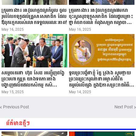
ក្រុមការងារ អាវុធហត្ថខណ្ឌកំបូល ចូល
ក្រុមការងារ អាវុធហត្ថខណ្ឌ៧មករា
រួមរំលែកទុក្ខដល់គ្រួសារសមាជិក ដែល
ចុះសួរសុខទុក្ខសមាជិក ដែលជួបគ្រោះ
ឪពុកក្មេករបស់លោកទទួលមរណៈភាព!
ថ្នាក់ចរាចរណ៍ កំពុងសម្រាកព្យាបាល
នៅមន្ទីរពេទ្យ!
May 16, 2025
May 16, 2025
សម្តេចតេជោ ហ៊ុន សែន អញ្ជើញដង្ហែ
ទូលព្រះបង្គំជាខ្ញុំ រ័ត្ន ស្រ៊ាង សូមថ្វាយ
ព្រះមហាក្សត្រ យាងទតការតាំង
ព្រះពរព្រះករុណាជាអម្ចាស់ជីវិត
បង្ហាញផលិតផលកសិកម្ម កសិ
តម្កល់លើត្បូង ក្នុងឱកាសព្រះរាជពិធី
ឧស្សាហកម្ម និងសិប្បកម្ម ក្នុងព្រះរាជ
ចម្រើនព្រះជន្ម គម្រប់ខួប៧២ យាងចូល
May 15, 2025
May 14, 2025
ពិធីច្រត់ព្រះនង្គ័ល...
៧៣ព្រះវស្សា..
Previous Post
Next Post
ព័ត៌មានថ្មីៗ