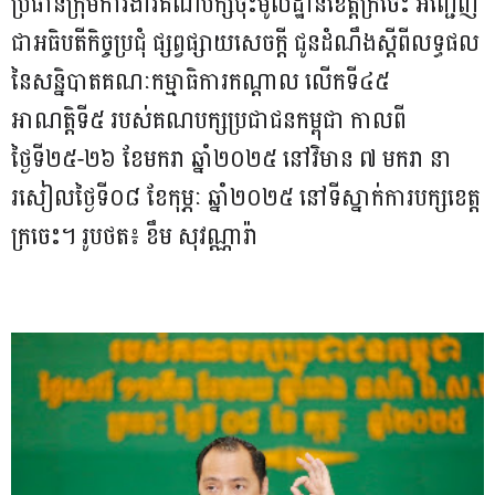
ប្រធានក្រុមការងារគណបក្សចុះមូលដ្ឋានខេត្តក្រចេះ អញ្ជើញ
ជាអធិបតីកិច្ចប្រជុំ ផ្សព្វផ្សាយសេចក្តី ជូនដំណឹងស្តីពីលទ្ធផល
នៃសន្និបាតគណៈកម្មាធិការកណ្តាល លើកទី៤៥
អាណត្តិទី៥ របស់គណបក្សប្រជាជនកម្ពុជា កាលពី
ថ្ងៃទី២៥-២៦ ខែមករា ឆ្នាំ២០២៥ នៅវិមាន ៧ មករា នា
រសៀលថ្ងៃទី០៨ ខែកុម្ភៈ ឆ្នាំ២០២៥ នៅទីស្នាក់ការបក្សខេត្ត
ក្រចេះ។ រូបថត៖ ខឹម សុវណ្ណារ៉ា