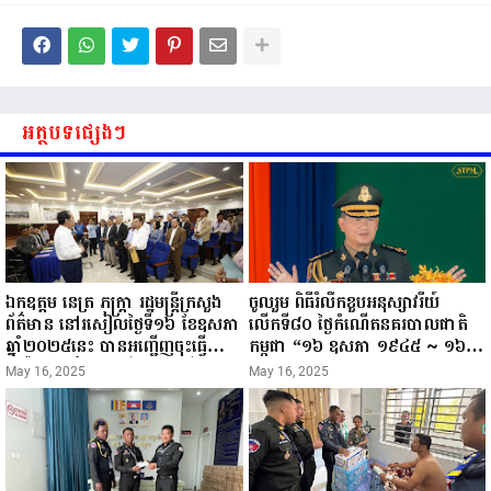
អត្ថបទផ្សេងៗ
ឯកឧត្តម នេត្រ ភក្ត្រា រដ្ឋមន្ត្រីក្រសួង
ចូលរួម ពិធីរំលឹកខួបអនុស្សាវរីយ៍
ព័ត៌មាន នៅរសៀលថ្ងៃទី១៦ ខែឧសភា
លើកទី៨០ ថ្ងៃកំណើតនគរបាលជាតិ
ឆ្នាំ២០២៥នេះ បានអញ្ជើញចុះធ្វើ
កម្ពុជា “១៦ ឧសភា ១៩៤៥ ~ ១៦
ជំរឿនថ្នាក់ដឹកនាំមន្ត្រីរាជការស៉ីវិល នៃ
ឧសភា ២០២៥”...
May 16, 2025
May 16, 2025
ក្រសួងព័ត៌មាន...