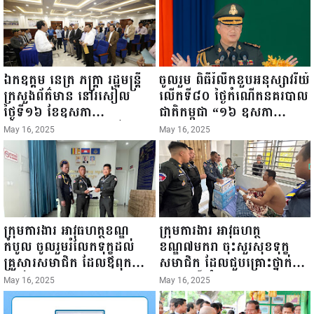
ឯកឧត្តម នេត្រ ភក្ត្រា រដ្ឋមន្ត្រី
ចូលរួម ពិធីរំលឹកខួបអនុស្សាវរីយ៍
ក្រសួងព័ត៌មាន នៅរសៀល
លើកទី៨០ ថ្ងៃកំណើតនគរបាល
ថ្ងៃទី១៦ ខែឧសភា
ជាតិកម្ពុជា “១៦ ឧសភា
ឆ្នាំ២០២៥នេះ បានអញ្ជើញចុះ
១៩៤៥ ~ ១៦ ឧសភា
May 16, 2025
May 16, 2025
ធ្វើជំរឿនថ្នាក់ដឹកនាំមន្ត្រីរាជ
២០២៥”...
ការស៉ីវិល នៃក្រសួងព័ត៌មាន...
ក្រុមការងារ អាវុធហត្ថខណ្ឌ
ក្រុមការងារ អាវុធហត្ថ
កំបូល ចូលរួមរំលែកទុក្ខដល់
ខណ្ឌ៧មករា ចុះសួរសុខទុក្ខ
គ្រួសារសមាជិក ដែលឪពុកក្មេក
សមាជិក ដែលជួបគ្រោះថ្នាក់
របស់លោកទទួលមរណៈភាព!
ចរាចរណ៍ កំពុងសម្រាកព្យាបាល
May 16, 2025
May 16, 2025
នៅមន្ទីរពេទ្យ!