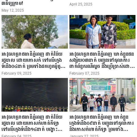
៣គីឡូក្រាម!
April 25, 2025
May 12, 2025
អាវុធហត្ថរាជធានីភ្នំពេញ ដាក់វិន័យ
អាវុធហត្ថរាជធានីភ្នំពេញ ឃាត់ខ្លួនជន
រដ្ឋបាល ដោយកោសក់ ទៅលើក្មេង
សង្ស័យ០៣នាក់ បញ្ជូនទៅតុលាការ
ទំនើង០៤នាក់ ព្រមទាំងដកហូតម៉ូតូ
ពាក់ព័ន្ធករណីលួច និងប្រើប្រាស់ដោយ
រក្សាទុក ០៣ខែ!
ខុសច្បាប់នូវសារធាតុញៀន!
February 09, 2025
February 07, 2025
អាវុធហត្ថរាជធានីភ្នំពេញ ដាក់វិន័យ
អាវុធហត្ថរាជធានីភ្នំពេញ ឃាត់ខ្លួន
រដ្ឋបាល ដោយកោសក់ហាត់កីឡា
ក្មេងទំនើង០៩នាក់ បញ្ជូនទៅតុលាការ
ទៅលើក្មេងទំនើង១៤នាក់ បង្ហោះ
និងកោសក់ហាត់កីឡា ព្រមទាំង
ម៉ូតូលើផ្លូវសាធារណៈ!
ដកហូតម៉ូតូរក្សាទុក ០៣ខែ!
February 04, 2025
January 27, 2025