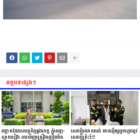
អត្ថបទផ្សេងៗ
ពន្លាតដែនសមត្ថកិច្ចឆ្លងខេត្ត ភ្នំពេញ-
សេចក្តីលោភលន់ អាចធ្វើឲ្យអ្នកភ្លេចនូវ
ស្វាយរៀង រកឃើញគ្រឿងញៀនជិត
សេចក្តីត្រិះរិះ!