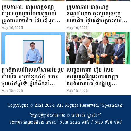
ក្រុមការងារ អាវុធហត្ថខណ្ឌ
ក្រុមការងារ អាវុធហត្ថ
កំបូល ចូលរួមរំលែកទុក្ខដល់
ខណ្ឌ៧មករា ចុះសួរសុខទុក្ខ
គ្រួសារសមាជិក ដែលឪពុកក្មេក
សមាជិក ដែលជួបគ្រោះថ្នាក់
របស់លោកទទួលមរណៈភាព!
ចរាចរណ៍ កំពុងសម្រាកព្យាបាល
May 16, 2025
May 16, 2025
នៅមន្ទីរពេទ្យ!
ក្នុងឱកាសដ៏វិសេសវិសាលនៃខួប
សម្តេចតេជោ ហ៊ុន សែន
កំណើត គម្រប់ខួប៤៤ ឈាន
អញ្ជើញដង្ហែព្រះមហាក្សត្រ
ចូល៤៥ឆ្នាំ🎉 ថ្នាក់ដឹកនាំ
យាងទតការតាំងបង្ហាញ
សមាជិក សមាជិកា នៃក្រុម
ផលិតផលកសិកម្ម កសិ
May 15, 2025
May 15, 2025
គ្រួសារកម្មវិធីអាជីវកម្មចល័ត និង
ឧស្សាហកម្ម និងសិប្បកម្ម ក្នុង
កម្មករសំណង់ សូមគោរពជូនពរ
ព្រះរាជពិធីច្រត់ព្រះនង្គ័ល...
Copyright © 2021-2024. All Rights Reserved.
"Speandak"
ជូនចំពោះ ឯកឧត្តម សាយ
"រក្សាសិទ្ធិគ្រប់យ៉ាងដោយ​ © គេហទំព័រ ស្ពានដែក"
សំអាល់ ប្រធានសហភាព
ទំនាក់ទំនងផ្សាយព័ត៌មាន តាមរយៈ ០៩៧ ៤៤៤៤ ១៣៦ / ០៧០ ៩៦៨ ១៦៨
សហព័ន្ធយុវជនកម្ពុជា រាធានី
ភ្នំពេញ សូមទទួលបាននូវ សុខ