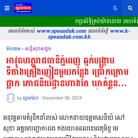
រក្សាសិទ្ធិគ្រប់យ៉ាងដោយ គេហទំព័រ
គេហទំព័រចាស់
www.speandak.com
គេហទំព័រថ្មី
www.k-
speandak.com.kh
Home
សន្តិសុខសង្គម
អាវុធហត្ថរាជធានីភ្នំពេញ ឆ្មក់បង្ក្រាប
ទីតាំងគ្រឿងញៀនមួយកន្លែង ជ្រោកក្រោម
ផ្លាក ភោជនីយដ្ឋានហាងតែ ឃាត់ខ្លួន
មនុស្ស ៩៣នាក់ ព្រមជាមួយថ្នាំញៀនជា
by
ស្ពានដែក
-
December 06, 2024
ច្រើនរយកញ្ចប់!
អនុវត្តតាមគំរូដឹកនាំរបស់ លោកនាយឧត្តមសេនីយ៍ សៅ
សុខា អគ្គមេបញ្ជាការរង កងយោធពលខេមរភូមិន្ទ មេ