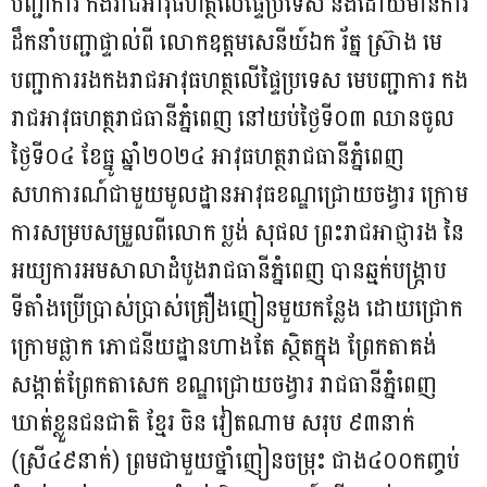
បញ្ជាការ កងរាជអាវុធហត្ថលើផ្ទៃប្រទេស និងដោយមានការ
ដឹកនាំបញ្ជាផ្ទាល់ពី លោកឧត្តមសេនីយ៍ឯក រ័ត្ន ស្រ៊ាង មេ
បញ្ជាការរងកងរាជអាវុធហត្ថលើផ្ទៃប្រទេស មេបញ្ជាការ កង
រាជអាវុធហត្ថរាជធានីភ្នំពេញ នៅយប់ថ្ងៃទី០៣ ឈានចូល
ថ្ងៃទី០៤ ខែធ្នូ ឆ្នាំ២០២៤ អាវុធហត្ថរាជធានីភ្នំពេញ
សហការណ៍ជាមួយមូលដ្ឋានអាវុធខណ្ឌជ្រោយចង្វារ ក្រោម
ការសម្របសម្រួលពីលេាក ប្លង់ សុផល ព្រះរាជអាជ្ញារង នៃ
អយ្យការអមសាលាដំបូងរាជធានីភ្នំពេញ បានឆ្មក់បង្ក្រាប
ទីតាំងប្រើប្រាស់ប្រាស់គ្រឿងញៀនមួយកន្លែង ដោយជ្រោក
ក្រោមផ្លាក ភោជនីយដ្ឋានហាងតែ ស្ថិតក្នុង ព្រែកតាគង់
សង្កាត់ព្រែកតាសេក ខណ្ឌជ្រោយចង្វារ រាជធានីភ្នំពេញ
ឃាត់ខ្លួនជនជាតិ ខ្មែរ ចិន វៀតណាម សរុប ៩៣នាក់
(ស្រី៤៩នាក់) ព្រមជាមួយថ្នាំញៀនចម្រុះ ជាង៤០០កញ្ចប់