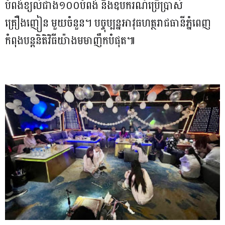
បំពង់ខ្យល់ជាង១០០បំពង់ និងឧបករណ៍ប្រើប្រាស់
គ្រឿងញៀន មួយចំនួន។ បច្ចុប្បន្នអាវុធហត្ថរាជធានីភ្នំពេញ
កំពុងបន្តនិតិវិធីយ៉ាងមមាញឹកបំផុត៕