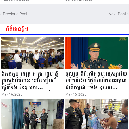
Previous Post
Next Post
ព័ត៌មានថ្មីៗ
ឯកឧត្តម នេត្រ ភក្ត្រា រដ្ឋមន្ត្រី
ចូលរួម ពិធីរំលឹកខួបអនុស្សាវរីយ៍
ក្រសួងព័ត៌មាន នៅរសៀល
លើកទី៨០ ថ្ងៃកំណើតនគរបាល
ថ្ងៃទី១៦ ខែឧសភា
ជាតិកម្ពុជា “១៦ ឧសភា
ឆ្នាំ២០២៥នេះ បានអញ្ជើញចុះ
១៩៤៥ ~ ១៦ ឧសភា
May 16, 2025
May 16, 2025
ធ្វើជំរឿនថ្នាក់ដឹកនាំមន្ត្រីរាជ
២០២៥”...
ការស៉ីវិល នៃក្រសួងព័ត៌មាន...