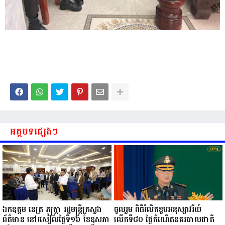
អត្ថបទផ្សេងៗ
ឯកឧត្តម នេត្រ ភក្ត្រា រដ្ឋមន្ត្រីក្រសួង
ចូលរួម ពិធីរំលឹកខួបអនុស្សាវរីយ៍
ព័ត៌មាន នៅរសៀលថ្ងៃទី១៦ ខែឧសភា
លើកទី៨០ ថ្ងៃកំណើតនគរបាលជាតិ