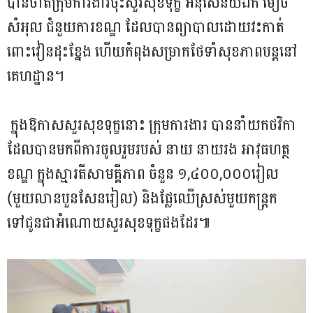
បានចាត់ក្រុមការងារចុះសួរសុខទុក្ខ អនុសេនីយ៍ឯក មៀច
សំអុល ជំនួយការខណ្ឌ ដែលបានព្យាបាលដោយវះកាត់
ពោះវៀនដុះខ្នែង ហើយកំពុងសម្រាកថែទាំសុខភាពបន្តនៅ
គេហដ្ឋាន។
ក្នុងឱកាសសួរសុខទុក្ខនោះ ក្រុមការងារ បាននាំយកថវិកា
ដែលបានមកពីការចូលរួមរបស់ នាយ នាយរង អាវុធហត្ថ
ខណ្ឌ ក្នុងស្មារតីសាមគ្គីភាព ចំនួន ១,៤០០,០០០រៀល
(មួយលានបួនសែនរៀល) និងផ្លែឈើស្រស់មួយកន្រ្តក
ទៅជូនជាអំណោយសួរសុខទុក្ខផងដែរ៕