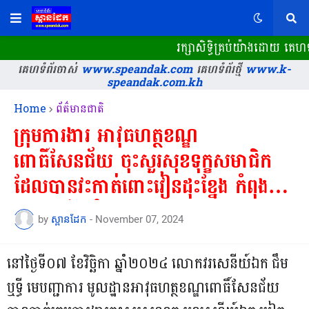
រក្សាសិទ្ធិគ្រប់យ៉ាងដោយ គេហ
គេហទំព័រចាស់
www.speandak.com
គេហទំព័រថ្មី
www.k-
speandak.com.kh
Home
ព័ត៌មានជាតិ
ក្រុមការងារ អាវុធហត្ថខណ្ឌ
ពោធិ៍សែនជ័យ ចុះសួរសុខទុក្ខសមាជិក
ដែលបានវះកាត់ពោះវៀនដុះខ្នែង កំពុង
សម្រាកថែទាំសុខភាពនៅគេហដ្ឋាន!
by
ស្ពានដែក
-
November 07, 2024
នៅថ្ងៃទី០៧ ខែវិច្ឆិកា ឆ្នាំ២០២៤ លោកវរសេនីយ៍ឯក ជឹម
ឬទ្ធី មេបញ្ជាការ មូលដ្ឋានអាវុធហត្ថខណ្ឌពោធិ៍សែនជ័យ