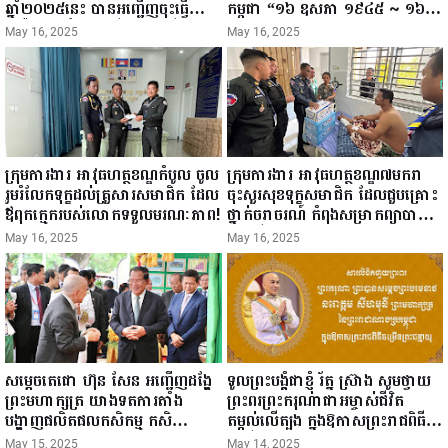
ឆ្នាំ២០២៥នេះ បានអញ្ជើញចុះធ្វើ
កម្ពុជា “១៦ ឧសភា ១៩៤៥ ~ ១៦
ជំរឿនថ្នាក់ដឹកនាំមន្ត្រីរាជការស៉ីវិល នៃ
ឧសភា ២០២៥”...
May 16, 2025
May 16, 2025
ក្រសួងព័ត៌មាន...
ក្រុមការងារ អាវុធហត្ថខណ្ឌកំបូល ចូល
ក្រុមការងារ អាវុធហត្ថខណ្ឌ៧មករា
រួមរំលែកទុក្ខដល់គ្រួសារសមាជិក ដែល
ចុះសួរសុខទុក្ខសមាជិក ដែលជួបគ្រោះ
ឪពុកក្មេករបស់លោកទទួលមរណៈភាព!
ថ្នាក់ចរាចរណ៍ កំពុងសម្រាកព្យាបាល
នៅមន្ទីរពេទ្យ!
May 16, 2025
May 16, 2025
សម្តេចតេជោ ហ៊ុន សែន អញ្ជើញដង្ហែ
ទូលព្រះបង្គំជាខ្ញុំ រ័ត្ន ស្រ៊ាង សូមថ្វាយ
ព្រះមហាក្សត្រ យាងទតការតាំង
ព្រះពរព្រះករុណាជាអម្ចាស់ជីវិត
បង្ហាញផលិតផលកសិកម្ម កសិ
តម្កល់លើត្បូង ក្នុងឱកាសព្រះរាជពិធី
ឧស្សាហកម្ម និងសិប្បកម្ម ក្នុងព្រះរាជ
ចម្រើនព្រះជន្ម គម្រប់ខួប៧២ យាងចូល
May 15, 2025
May 14, 2025