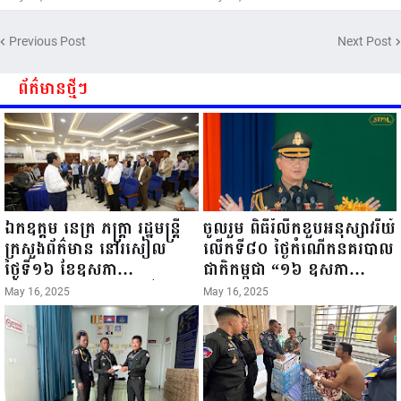
ពិធីច្រត់ព្រះនង្គ័ល...
៧៣ព្រះវស្សា..
Previous Post
Next Post
ព័ត៌មានថ្មីៗ
ឯកឧត្តម នេត្រ ភក្ត្រា រដ្ឋមន្ត្រី
ចូលរួម ពិធីរំលឹកខួបអនុស្សាវរីយ៍
ក្រសួងព័ត៌មាន នៅរសៀល
លើកទី៨០ ថ្ងៃកំណើតនគរបាល
ថ្ងៃទី១៦ ខែឧសភា
ជាតិកម្ពុជា “១៦ ឧសភា
ឆ្នាំ២០២៥នេះ បានអញ្ជើញចុះ
១៩៤៥ ~ ១៦ ឧសភា
May 16, 2025
May 16, 2025
ធ្វើជំរឿនថ្នាក់ដឹកនាំមន្ត្រីរាជ
២០២៥”...
ការស៉ីវិល នៃក្រសួងព័ត៌មាន...