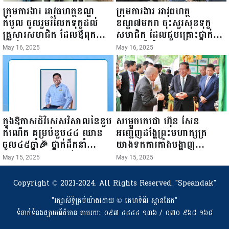
ក្រុមការងារ អាវុធហត្ថខណ្ឌ
ក្រុមការងារ អាវុធហត្ថ
កំបូល ចូលរួមរំលែកទុក្ខដល់
ខណ្ឌ៧មករា ចុះសួរសុខទុក្ខ
គ្រួសារសមាជិក ដែលឪពុកក្មេក
សមាជិក ដែលជួបគ្រោះថ្នាក់
របស់លោកទទួលមរណៈភាព!
ចរាចរណ៍ កំពុងសម្រាកព្យាបាល
May 16, 2025
May 16, 2025
នៅមន្ទីរពេទ្យ!
ក្នុងឱកាសដ៏វិសេសវិសាលនៃខួប
សម្តេចតេជោ ហ៊ុន សែន
កំណើត គម្រប់ខួប៤៤ ឈាន
អញ្ជើញដង្ហែព្រះមហាក្សត្រ
ចូល៤៥ឆ្នាំ🎉 ថ្នាក់ដឹកនាំ
យាងទតការតាំងបង្ហាញ
សមាជិក សមាជិកា នៃក្រុម
ផលិតផលកសិកម្ម កសិ
May 15, 2025
May 15, 2025
គ្រួសារកម្មវិធីអាជីវកម្មចល័ត និង
ឧស្សាហកម្ម និងសិប្បកម្ម ក្នុង
កម្មករសំណង់ សូមគោរពជូនពរ
ព្រះរាជពិធីច្រត់ព្រះនង្គ័ល...
Copyright © 2021-2024. All Rights Reserved.
"Speandak"
ជូនចំពោះ ឯកឧត្តម សាយ
"រក្សាសិទ្ធិគ្រប់យ៉ាងដោយ​ © គេហទំព័រ ស្ពានដែក"
សំអាល់ ប្រធានសហភាព
ទំនាក់ទំនងផ្សាយព័ត៌មាន តាមរយៈ ០៩៧ ៤៤៤៤ ១៣៦ / ០៧០ ៩៦៨ ១៦៨
សហព័ន្ធយុវជនកម្ពុជា រាធានី
ភ្នំពេញ សូមទទួលបាននូវ សុខ