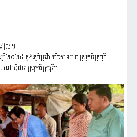
០០រៀល។
្នាំ២០២៤ ក្នុងភូមិច្រវ៉ា ឃុំគោលាប់ ស្រុកចិត្របុរី
នៅឃុំដារ ស្រុកចិត្របុរី៕