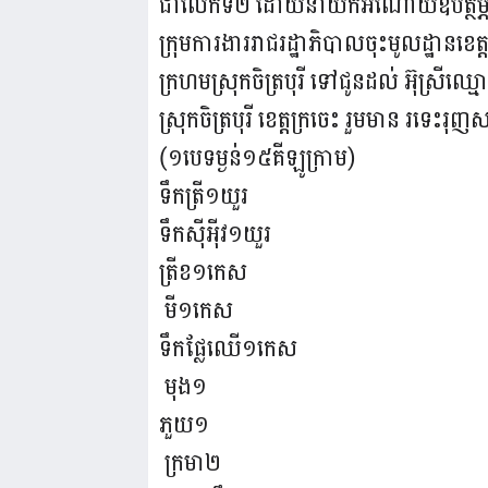
ជាលើកទី២ ដោយនាំយកអំណោយឧបត្ថម្ភរបស់ ឯក
ក្រុមការងាររាជរដ្ឋាភិបាលចុះមូលដ្ឋានខ
ក្រហមស្រុកចិត្របុរី ទៅជូនដល់ អ៊ុស្រី
ស្រុកចិត្របុរី ខេត្តក្រចេះ រួមមាន រទេះរ
(១បេទម្ងន់១៥គីឡូក្រាម)
ទឹកត្រី១យួរ
ទឹកស៊ីអ៉ីវ១យួរ
ត្រីខ១កេស
មី១កេស
ទឹកផ្លែឈើ១កេស
មុង១
ភួយ១
ក្រមា២