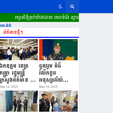
្សាសិទ្ធិគ្រប់យ៉ាងដោយ គេហទំព័រ ស្ពានដែក​ "WWW.SPEANDAK.COM
om.kh
ព័ត៌មានថ្មីៗ
ឯកឧត្តម នេត្រ
ចូលរួម ពិធី
ភក្ត្រា រដ្ឋមន្ត្រី
រំលឹកខួប
ក្រសួងព័ត៌មាន នៅ
អនុស្សាវរីយ៍
រសៀលថ្ងៃទី១៦ ខែ
លើកទី៨០ ថ្ងៃ
May 16, 2025
May 16, 2025
ឧសភា
កំណើតនគរបាល
ឆ្នាំ២០២៥នេះ
ជាតិកម្ពុជា “១៦
បានអញ្ជើញចុះធ្វើ
ឧសភា ១៩៤៥ ~