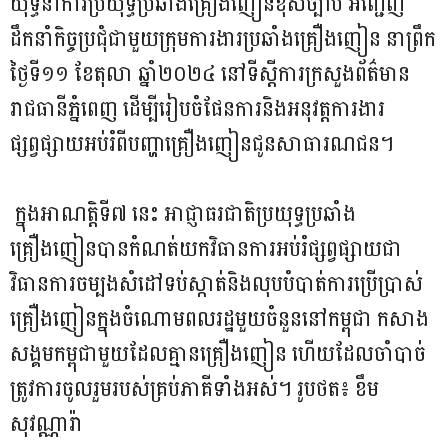
យុទ្ធនាការប្រយុទ្ធប្រឆាំងគ្រឿងញៀនខុសច្បាប់ អញ្ជើញ
ដឹកនាំកិច្ចប្រជុំជាមួយក្រុមការងារប្រឆាំងគ្រឿងញៀន នាព្រឹក
ថ្ងៃទី១១ ខែតុលា ឆ្នាំ២០២៤ នៅទីស្តីការក្រសួងព័ត៌មាន
រាជធានីភ្នំពេញ ដើម្បីរៀបចំផែនការនិងអនុវត្តការងារ
ផ្សព្វផ្សាយអប់រំពីបញ្ហាគ្រឿងញៀនជូនសាធារណជន។
ក្នុងអាណត្តិទី៧ នេះ អាជ្ញាធរជាតិប្រយុទ្ធប្រឆាំង
គ្រឿងញៀនបានកំណត់យកវិធានការអប់រំផ្សព្វផ្សាយជា
វិធានការចម្បងសំដៅទប់ស្កាត់និងលុបបំបាត់ការប្រើប្រាស់
គ្រឿងញៀនក្នុងចំណោមពលរដ្ឋមួយចំនួននៅកម្ពុជា កសាង
សង្គមកម្ពុជាមួយដែលគ្មានគ្រឿងញៀន ហើយដែលចាំបាច់
ត្រូវការចូលរួមរបស់គ្រប់ភាគីទាំងអស់។ រូបថត៖ ខឹម
សុវណ្ណារ៉ា