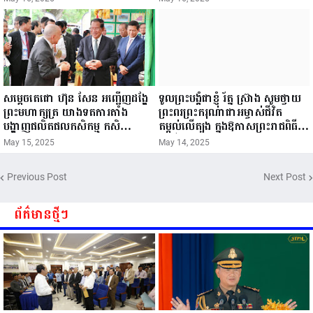
សម្តេចតេជោ ហ៊ុន សែន អញ្ជើញដង្ហែ
ទូលព្រះបង្គំជាខ្ញុំ រ័ត្ន ស្រ៊ាង សូមថ្វាយ
ព្រះមហាក្សត្រ យាងទតការតាំង
ព្រះពរព្រះករុណាជាអម្ចាស់ជីវិត
បង្ហាញផលិតផលកសិកម្ម កសិ
តម្កល់លើត្បូង ក្នុងឱកាសព្រះរាជពិធី
ឧស្សាហកម្ម និងសិប្បកម្ម ក្នុងព្រះរាជ
ចម្រើនព្រះជន្ម គម្រប់ខួប៧២ យាងចូល
May 15, 2025
May 14, 2025
ពិធីច្រត់ព្រះនង្គ័ល...
៧៣ព្រះវស្សា..
Previous Post
Next Post
ព័ត៌មានថ្មីៗ