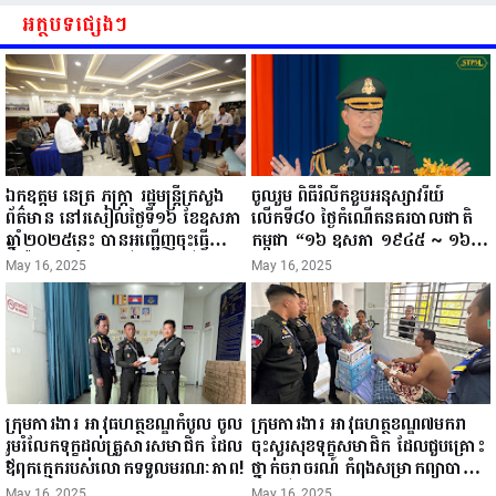
អត្ថបទផ្សេងៗ
ឯកឧត្តម នេត្រ ភក្ត្រា រដ្ឋមន្ត្រីក្រសួង
ចូលរួម ពិធីរំលឹកខួបអនុស្សាវរីយ៍
ព័ត៌មាន នៅរសៀលថ្ងៃទី១៦ ខែឧសភា
លើកទី៨០ ថ្ងៃកំណើតនគរបាលជាតិ
ឆ្នាំ២០២៥នេះ បានអញ្ជើញចុះធ្វើ
កម្ពុជា “១៦ ឧសភា ១៩៤៥ ~ ១៦
ជំរឿនថ្នាក់ដឹកនាំមន្ត្រីរាជការស៉ីវិល នៃ
ឧសភា ២០២៥”...
May 16, 2025
May 16, 2025
ក្រសួងព័ត៌មាន...
ក្រុមការងារ អាវុធហត្ថខណ្ឌកំបូល ចូល
ក្រុមការងារ អាវុធហត្ថខណ្ឌ៧មករា
រួមរំលែកទុក្ខដល់គ្រួសារសមាជិក ដែល
ចុះសួរសុខទុក្ខសមាជិក ដែលជួបគ្រោះ
ឪពុកក្មេករបស់លោកទទួលមរណៈភាព!
ថ្នាក់ចរាចរណ៍ កំពុងសម្រាកព្យាបាល
នៅមន្ទីរពេទ្យ!
May 16, 2025
May 16, 2025