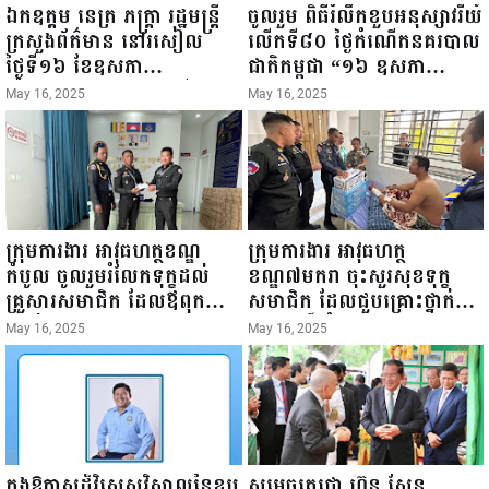
ឯកឧត្តម នេត្រ ភក្ត្រា រដ្ឋមន្ត្រី
ចូលរួម ពិធីរំលឹកខួបអនុស្សាវរីយ៍
ក្រសួងព័ត៌មាន នៅរសៀល
លើកទី៨០ ថ្ងៃកំណើតនគរបាល
ថ្ងៃទី១៦ ខែឧសភា
ជាតិកម្ពុជា “១៦ ឧសភា
ឆ្នាំ២០២៥នេះ បានអញ្ជើញចុះ
១៩៤៥ ~ ១៦ ឧសភា
May 16, 2025
May 16, 2025
ធ្វើជំរឿនថ្នាក់ដឹកនាំមន្ត្រីរាជ
២០២៥”...
ការស៉ីវិល នៃក្រសួងព័ត៌មាន...
ក្រុមការងារ អាវុធហត្ថខណ្ឌ
ក្រុមការងារ អាវុធហត្ថ
កំបូល ចូលរួមរំលែកទុក្ខដល់
ខណ្ឌ៧មករា ចុះសួរសុខទុក្ខ
គ្រួសារសមាជិក ដែលឪពុកក្មេក
សមាជិក ដែលជួបគ្រោះថ្នាក់
របស់លោកទទួលមរណៈភាព!
ចរាចរណ៍ កំពុងសម្រាកព្យាបាល
May 16, 2025
May 16, 2025
នៅមន្ទីរពេទ្យ!
ក្នុងឱកាសដ៏វិសេសវិសាលនៃខួប
សម្តេចតេជោ ហ៊ុន សែន