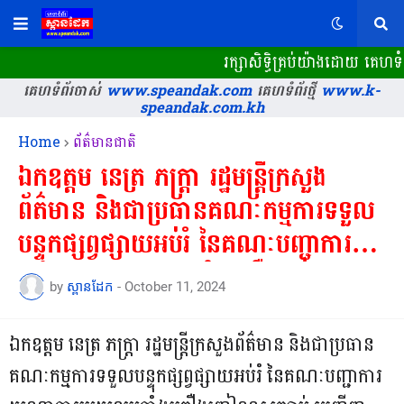
រក្សាសិទ្ធិគ្រប់យ៉ាងដោយ គេហទំព
គេហទំព័រចាស់
www.speandak.com
គេហទំព័រថ្មី
www.k-
speandak.com.kh
Home
ព័ត៌មានជាតិ
ឯកឧត្តម នេត្រ ភក្ត្រា រដ្ឋមន្ត្រីក្រសួង
ព័ត៌មាន និងជាប្រធានគណៈកម្មការទទួល
បន្ទុកផ្សព្វផ្សាយអប់រំ នៃគណៈបញ្ជាការ
យុទ្ធនាការប្រយុទ្ធប្រឆាំងគ្រឿងញៀនខុស
by
ស្ពានដែក
-
October 11, 2024
ច្បាប់ អញ្ជើញដឹកនាំកិច្ចប្រជុំជាមួយក្រុម
ការងារប្រឆាំងគ្រឿងញៀន...
ឯកឧត្តម នេត្រ ភក្ត្រា រដ្ឋមន្ត្រីក្រសួងព័ត៌មាន និងជាប្រធាន
គណៈកម្មការទទួលបន្ទុកផ្សព្វផ្សាយអប់រំ នៃគណៈបញ្ជាការ