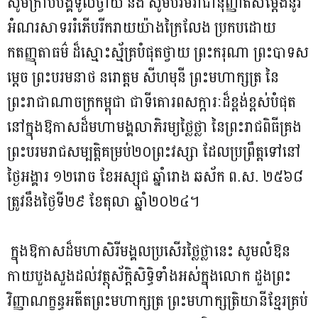
សូមក្រាបបង្គំទូលថ្វាយ និង សូមបរមរាជានុញ្ញាតសម្តែងនូវ
អំណរសាទររំភើបរីករាយយ៉ាងក្រៃលែង ប្រកបដោយ
កតញ្ញុតាធម៌ ដ៏ស្មោះស្ម័គ្របំផុតថ្វាយ ព្រះករុណា ព្រះបាទស
ម្តេច ព្រះបរមនាថ នរោត្តម សីហមុនី ព្រះមហាក្សត្រ នៃ
ព្រះរាជាណាចក្រកម្ពុជា ជាទីគោរពសក្ការៈដ៏ខ្ពង់ខ្ពស់បំផុត
នៅក្នុងឱកាសដ៏មហាមង្គលាភិរម្យថ្លៃថ្លា នៃព្រះរាជពិធីគ្រង
ព្រះបរមរាជសម្បត្តិគម្រប់២០ព្រះវស្សា ដែលប្រព្រឹត្តទៅនៅ
ថ្ងៃអង្គារ ១២រោច ខែអស្សុជ ឆ្នាំរោង ឆស័ក ព.ស. ២៥៦៨
ត្រូវនឹងថ្ងៃទី២៩ ខែតុលា ឆ្នាំ២០២៤។
ក្នុងឱកាសដ៏មហាសិរីមង្គលប្រសើរថ្លៃថ្លានេះ សូមលំឱន
កាយបួងសួងដល់វត្ថុស័ក្តិសិទ្ធិទាំងអស់ក្នុងលោក ដួងព្រះ
វិញ្ញាណក្ខន្ធអតីតព្រះមហាក្សត្រ ព្រះមហាក្សត្រិយានីខ្មែរគ្រប់