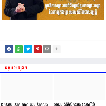
អត្ថបទផ្សេងៗ
ឯកឧត្តម នេត្រ ភក្ត្រា រដ្ឋមន្ត្រីក្រសួង
ចូលរួម ពិធីរំលឹកខួបអនុស្សាវរីយ៍