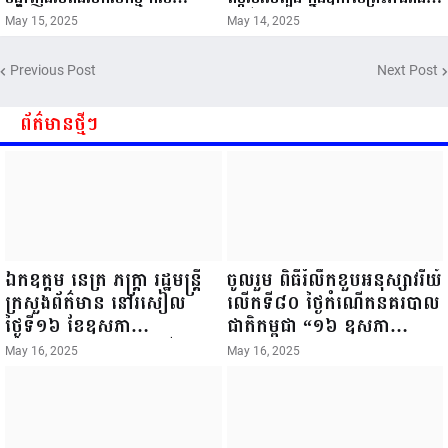
ឧស្សាហកម្ម និងសិប្បកម្ម ក្នុងព្រះរាជ
ចម្រើនព្រះជន្ម គម្រប់ខួប៧២ យាងចូល
May 15, 2025
May 14, 2025
ពិធីច្រត់ព្រះនង្គ័ល...
៧៣ព្រះវស្សា..
Previous Post
Next Post
ព័ត៌មានថ្មីៗ
ឯកឧត្តម នេត្រ ភក្ត្រា រដ្ឋមន្ត្រី
ចូលរួម ពិធីរំលឹកខួបអនុស្សាវរីយ៍
ក្រសួងព័ត៌មាន នៅរសៀល
លើកទី៨០ ថ្ងៃកំណើតនគរបាល
ថ្ងៃទី១៦ ខែឧសភា
ជាតិកម្ពុជា “១៦ ឧសភា
ឆ្នាំ២០២៥នេះ បានអញ្ជើញចុះ
១៩៤៥ ~ ១៦ ឧសភា
May 16, 2025
May 16, 2025
ធ្វើជំរឿនថ្នាក់ដឹកនាំមន្ត្រីរាជ
២០២៥”...
ការស៉ីវិល នៃក្រសួងព័ត៌មាន...