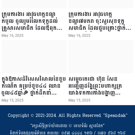
ក្រុមការងារ អាវុធហត្ថខណ្ឌ
ក្រុមការងារ អាវុធហត្ថ
កំបូល ចូលរួមរំលែកទុក្ខដល់
ខណ្ឌ៧មករា ចុះសួរសុខទុក្ខ
គ្រួសារសមាជិក ដែលឪពុកក្មេក
សមាជិក ដែលជួបគ្រោះថ្នាក់
របស់លោកទទួលមរណៈភាព!
ចរាចរណ៍ កំពុងសម្រាកព្យាបាល
May 16, 2025
May 16, 2025
នៅមន្ទីរពេទ្យ!
ក្នុងឱកាសដ៏វិសេសវិសាលនៃខួប
សម្តេចតេជោ ហ៊ុន សែន
កំណើត គម្រប់ខួប៤៤ ឈាន
អញ្ជើញដង្ហែព្រះមហាក្សត្រ
ចូល៤៥ឆ្នាំ🎉 ថ្នាក់ដឹកនាំ
យាងទតការតាំងបង្ហាញ
សមាជិក សមាជិកា នៃក្រុម
ផលិតផលកសិកម្ម កសិ
May 15, 2025
May 15, 2025
គ្រួសារកម្មវិធីអាជីវកម្មចល័ត និង
ឧស្សាហកម្ម និងសិប្បកម្ម ក្នុង
កម្មករសំណង់ សូមគោរពជូនពរ
ព្រះរាជពិធីច្រត់ព្រះនង្គ័ល...
Copyright © 2021-2024. All Rights Reserved.
"Speandak"
ជូនចំពោះ ឯកឧត្តម សាយ
"រក្សាសិទ្ធិគ្រប់យ៉ាងដោយ​ © គេហទំព័រ ស្ពានដែក"
សំអាល់ ប្រធានសហភាព
ទំនាក់ទំនងផ្សាយព័ត៌មាន តាមរយៈ ០៩៧ ៤៤៤៤ ១៣៦ / ០៧០ ៩៦៨ ១៦៨
សហព័ន្ធយុវជនកម្ពុជា រាធានី