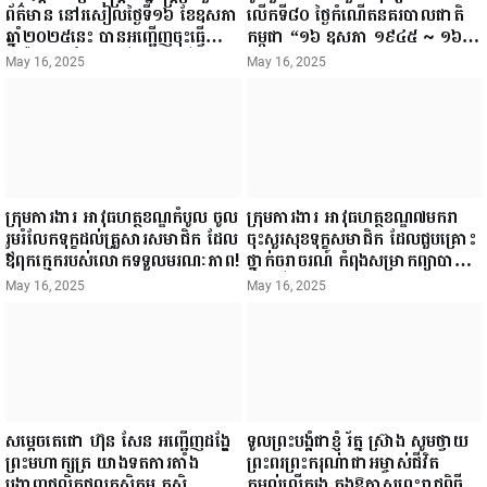
ព័ត៌មាន នៅរសៀលថ្ងៃទី១៦ ខែឧសភា
លើកទី៨០ ថ្ងៃកំណើតនគរបាលជាតិ
ឆ្នាំ២០២៥នេះ បានអញ្ជើញចុះធ្វើ
កម្ពុជា “១៦ ឧសភា ១៩៤៥ ~ ១៦
ជំរឿនថ្នាក់ដឹកនាំមន្ត្រីរាជការស៉ីវិល នៃ
ឧសភា ២០២៥”...
May 16, 2025
May 16, 2025
ក្រសួងព័ត៌មាន...
ក្រុមការងារ អាវុធហត្ថខណ្ឌកំបូល ចូល
ក្រុមការងារ អាវុធហត្ថខណ្ឌ៧មករា
រួមរំលែកទុក្ខដល់គ្រួសារសមាជិក ដែល
ចុះសួរសុខទុក្ខសមាជិក ដែលជួបគ្រោះ
ឪពុកក្មេករបស់លោកទទួលមរណៈភាព!
ថ្នាក់ចរាចរណ៍ កំពុងសម្រាកព្យាបាល
នៅមន្ទីរពេទ្យ!
May 16, 2025
May 16, 2025
សម្តេចតេជោ ហ៊ុន សែន អញ្ជើញដង្ហែ
ទូលព្រះបង្គំជាខ្ញុំ រ័ត្ន ស្រ៊ាង សូមថ្វាយ
ព្រះមហាក្សត្រ យាងទតការតាំង
ព្រះពរព្រះករុណាជាអម្ចាស់ជីវិត
បង្ហាញផលិតផលកសិកម្ម កសិ
តម្កល់លើត្បូង ក្នុងឱកាសព្រះរាជពិធី