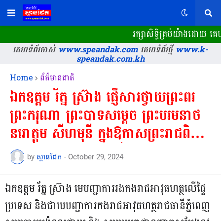
រក្សាសិទ្ធិគ្រប់យ៉ាងដោយ 
គេហទំព័រចាស់
www.speandak.com
គេហទំព័រថ្មី
www.k-
speandak.com.kh
Home
ព័ត៌មានជាតិ
ឯកឧត្តម រ័ត្ន ស្រ៊ាង ផ្ញើសារថ្វាយព្រះពរ
ព្រះករុណា ព្រះបាទសម្តេច ព្រះបរមនាថ
នរោត្តម សីហមុនី ក្នុងឱកាសព្រះរាជពិធី
គម្រប់ខួប២០ព្រះវស្សា នៃការគ្រងព្រះបរម
by
ស្ពានដែក
-
October 29, 2024
សិរីរាជសម្បត្តិ...
ឯកឧត្តម រ័ត្ន ស្រ៊ាង មេបញ្ជាការរងកងរាជអាវុធហត្ថលើផ្ទៃ
ប្រទេស និងជាមេបញ្ជាការកងរាជអាវុធហត្ថរាជធានីភ្នំពេញ