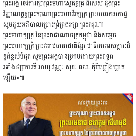
ព្រះអង្គ ទេវតារក្សាព្រះមហាស្វេតច្ឆត្រ ពិសេស ដួងព្រះ
វិញ្ញាណក្ខន្ធព្រះករុណាព្រះមហាវីរក្សត្រ ព្រះបរមរតនកោដ្ឋ
សូមជួយអភិបាលប្រោះព្រំគ្រងរក្សា ព្រះករុណា
ព្រះមហាក្សត្រ នៃព្រះរាជាណាចក្រកម្ពុជា និងសម្តេច
ព្រះមហាក្សត្រី ព្រះវររាជមាតាជាតិខ្មែរ ជាទីគោរពសក្ការៈដ៏
ខ្ពង់ខ្ពស់បំផុត សូមព្រះអង្គបានប្រកបដោយព្រះពុទ្ធព
រទាំង៤ប្រការគឺ អាយុ វណ្ណៈ សុខៈ ពលៈ កុំបីឃ្លៀងឃ្លាត
ឡើយ»៕