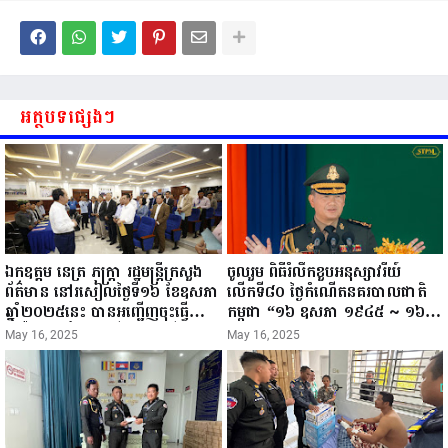
អត្ថបទផ្សេងៗ
ឯកឧត្តម នេត្រ ភក្ត្រា រដ្ឋមន្ត្រីក្រសួង
ចូលរួម ពិធីរំលឹកខួបអនុស្សាវរីយ៍
ព័ត៌មាន នៅរសៀលថ្ងៃទី១៦ ខែឧសភា
លើកទី៨០ ថ្ងៃកំណើតនគរបាលជាតិ
ឆ្នាំ២០២៥នេះ បានអញ្ជើញចុះធ្វើ
កម្ពុជា “១៦ ឧសភា ១៩៤៥ ~ ១៦
ជំរឿនថ្នាក់ដឹកនាំមន្ត្រីរាជការស៉ីវិល នៃ
ឧសភា ២០២៥”...
May 16, 2025
May 16, 2025
ក្រសួងព័ត៌មាន...