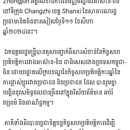
ថ្ងៃទី១១ ខែសីហា ឆ្នាំ២០២៤ន...
Zhongjun អគ្គលេខាធិការនៃមជ្ឍមណ្ឌលអាស៊ាន-ចិន
នៅទីក្រុង Changzhi ខេត្ត Shanxi នៃសាធារណរដ្ឋ
ប្រជាមានិតចិននារសៀលថ្ងៃទី១១ ខែសីហា
ឆ្នាំ២០២៤នេះ។
ឯកឧត្តមរដ្ឋមន្រ្តីបានគូសបញ្ជាក់ពីសារសំខាន់នៃកិច្ចសហ
ប្រតិបត្តិការរវាងអាស៊ាន-ចិន ជាពិសេសរវាងប្រទេសកម្ពុជា-
ចិន ដោយផ្តោតលើក្របខណ្ឌនៃកិច្ចសហប្រតិបត្តិការឆ្នាំនៃ
ការផ្លាស់ប្តូររវាងប្រជាជន និងប្រជាជន ដែល បានរួមគ្នា
បង្កើននូវសមិទ្ធផលជាច្រើននៅក្នុងវិស័យព័ត៌មាន អប់រំ
វប្បធម៌ និងពាណិជ្ជកម្ម។
ភាគីទាំងពីរបានប្តេជាចិត្តបន្តកិច្ចសហប្រតិបត្តិការដើម្បី