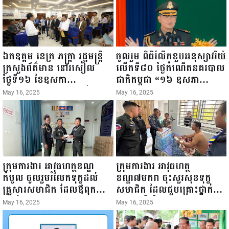
ឯកឧត្តម នេត្រ ភក្ត្រា រដ្ឋមន្ត្រី
ចូលរួម ពិធីរំលឹកខួបអនុស្សាវរីយ៍
ក្រសួងព័ត៌មាន នៅរសៀល
លើកទី៨០ ថ្ងៃកំណើតនគរបាល
ថ្ងៃទី១៦ ខែឧសភា
ជាតិកម្ពុជា “១៦ ឧសភា
ឆ្នាំ២០២៥នេះ បានអញ្ជើញចុះ
១៩៤៥ ~ ១៦ ឧសភា
May 16, 2025
May 16, 2025
ធ្វើជំរឿនថ្នាក់ដឹកនាំមន្ត្រីរាជ
២០២៥”...
ការស៉ីវិល នៃក្រសួងព័ត៌មាន...
ក្រុមការងារ អាវុធហត្ថខណ្ឌ
ក្រុមការងារ អាវុធហត្ថ
កំបូល ចូលរួមរំលែកទុក្ខដល់
ខណ្ឌ៧មករា ចុះសួរសុខទុក្ខ
គ្រួសារសមាជិក ដែលឪពុកក្មេក
សមាជិក ដែលជួបគ្រោះថ្នាក់
របស់លោកទទួលមរណៈភាព!
ចរាចរណ៍ កំពុងសម្រាកព្យាបាល
May 16, 2025
May 16, 2025
នៅមន្ទីរពេទ្យ!