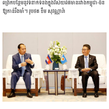
ពង្រីកបន្ថែមនូវទំនាក់ទំនងក្នុងវិស័យព័ត៌មានរវាងកម្ពុជា-ចិន
ឱ្យកាន់រឹងមាំ។ រូបថត ខឹម សុវណ្ណារ៉ា