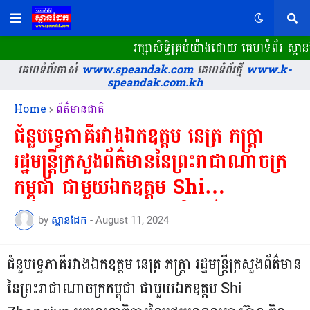
រក្សាសិទ្ធិគ្រប់យ៉ាងដោយ គេហទំព័រ ស្ពា
គេហទំព័រចាស់
www.speandak.com
គេហទំព័រថ្មី
www.k-
speandak.com.kh
Home
ព័ត៌មានជាតិ
ជំនួបទ្វេភាគីរវាងឯកឧត្តម នេត្រ ភក្ត្រា
រដ្ឋមន្រ្តីក្រសួងព័ត៌មាននៃព្រះរាជាណាចក្រ
កម្ពុជា ជាមួយឯកឧត្តម Shi
Zhongjun អគ្គលេខាធិការនៃមជ្ឍ
by
ស្ពានដែក
-
August 11, 2024
មណ្ឌលអាស៊ាន-ចិន នៅទីក្រុង
Changzhi ខេត្ត Shanxi នៃ
ជំនួបទ្វេភាគីរវាងឯកឧត្តម នេត្រ ភក្ត្រា រដ្ឋមន្រ្តីក្រសួងព័ត៌មាន
សាធារណរដ្ឋប្រជាមានិតចិននារសៀល
នៃព្រះរាជាណាចក្រកម្ពុជា ជាមួយឯកឧត្តម Shi