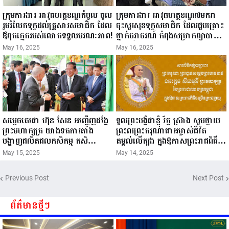
ក្រុមការងារ អាវុធហត្ថខណ្ឌកំបូល ចូល
ក្រុមការងារ អាវុធហត្ថខណ្ឌ៧មករា
រួមរំលែកទុក្ខដល់គ្រួសារសមាជិក ដែល
ចុះសួរសុខទុក្ខសមាជិក ដែលជួបគ្រោះ
ឪពុកក្មេករបស់លោកទទួលមរណៈភាព!
ថ្នាក់ចរាចរណ៍ កំពុងសម្រាកព្យាបាល
នៅមន្ទីរពេទ្យ!
May 16, 2025
May 16, 2025
សម្តេចតេជោ ហ៊ុន សែន អញ្ជើញដង្ហែ
ទូលព្រះបង្គំជាខ្ញុំ រ័ត្ន ស្រ៊ាង សូមថ្វាយ
ព្រះមហាក្សត្រ យាងទតការតាំង
ព្រះពរព្រះករុណាជាអម្ចាស់ជីវិត
បង្ហាញផលិតផលកសិកម្ម កសិ
តម្កល់លើត្បូង ក្នុងឱកាសព្រះរាជពិធី
ឧស្សាហកម្ម និងសិប្បកម្ម ក្នុងព្រះរាជ
ចម្រើនព្រះជន្ម គម្រប់ខួប៧២ យាងចូល
May 15, 2025
May 14, 2025
ពិធីច្រត់ព្រះនង្គ័ល...
៧៣ព្រះវស្សា..
Previous Post
Next Post
ព័ត៌មានថ្មីៗ