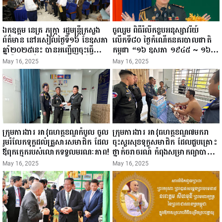
ឯកឧត្តម នេត្រ ភក្ត្រា រដ្ឋមន្ត្រីក្រសួង
ចូលរួម ពិធីរំលឹកខួបអនុស្សាវរីយ៍
ព័ត៌មាន នៅរសៀលថ្ងៃទី១៦ ខែឧសភា
លើកទី៨០ ថ្ងៃកំណើតនគរបាលជាតិ
ឆ្នាំ២០២៥នេះ បានអញ្ជើញចុះធ្វើ
កម្ពុជា “១៦ ឧសភា ១៩៤៥ ~ ១៦
ជំរឿនថ្នាក់ដឹកនាំមន្ត្រីរាជការស៉ីវិល នៃ
ឧសភា ២០២៥”...
May 16, 2025
May 16, 2025
ក្រសួងព័ត៌មាន...
ក្រុមការងារ អាវុធហត្ថខណ្ឌកំបូល ចូល
ក្រុមការងារ អាវុធហត្ថខណ្ឌ៧មករា
រួមរំលែកទុក្ខដល់គ្រួសារសមាជិក ដែល
ចុះសួរសុខទុក្ខសមាជិក ដែលជួបគ្រោះ
ឪពុកក្មេករបស់លោកទទួលមរណៈភាព!
ថ្នាក់ចរាចរណ៍ កំពុងសម្រាកព្យាបាល
នៅមន្ទីរពេទ្យ!
May 16, 2025
May 16, 2025