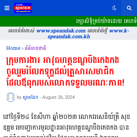
រក្សាសិទ្ធិគ្រប់យ៉ាងដោយ គេហទ
គេហទំព័រចាស់
www.speandak.com
គេហទំព័រថ្មី
www.k-
speandak.com.kh
Home
ព័ត៌មានជាតិ
ក្រុមការងារ អាវុធហត្ថខណ្ឌបឹងកេងកង
ចូលរួមរំលែកទុក្ខដល់គ្រួសារសមាជិក
ដែលឪពុករបស់លោកទទួលមរណៈភាព!
by
ស្ពានដែក
-
August 26, 2024
នៅថ្ងៃទី២៤ ខែសីហា ឆ្នាំ២០២៣ លោកវរសេនីយ៍ត្រី សុខ
ឧត្តម មេបញ្ជាការមូលដ្ឋានអាវុធហត្ថខណ្ឌបឹងកេងកង បាន