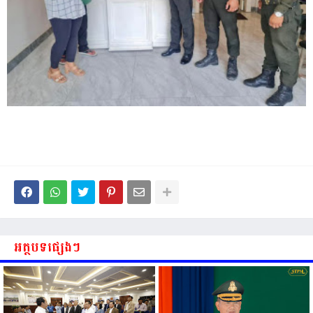
អត្ថបទផ្សេងៗ