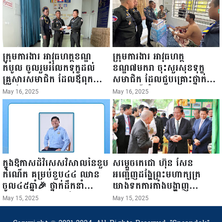
ការស៉ីវិល នៃក្រសួងព័ត៌មាន...
ក្រុមការងារ អាវុធហត្ថខណ្ឌ
ក្រុមការងារ អាវុធហត្ថ
កំបូល ចូលរួមរំលែកទុក្ខដល់
ខណ្ឌ៧មករា ចុះសួរសុខទុក្ខ
គ្រួសារសមាជិក ដែលឪពុកក្មេក
សមាជិក ដែលជួបគ្រោះថ្នាក់
របស់លោកទទួលមរណៈភាព!
ចរាចរណ៍ កំពុងសម្រាកព្យាបាល
May 16, 2025
May 16, 2025
នៅមន្ទីរពេទ្យ!
ក្នុងឱកាសដ៏វិសេសវិសាលនៃខួប
សម្តេចតេជោ ហ៊ុន សែន
កំណើត គម្រប់ខួប៤៤ ឈាន
អញ្ជើញដង្ហែព្រះមហាក្សត្រ
ចូល៤៥ឆ្នាំ🎉 ថ្នាក់ដឹកនាំ
យាងទតការតាំងបង្ហាញ
សមាជិក សមាជិកា នៃក្រុម
ផលិតផលកសិកម្ម កសិ
May 15, 2025
May 15, 2025
គ្រួសារកម្មវិធីអាជីវកម្មចល័ត និង
ឧស្សាហកម្ម និងសិប្បកម្ម ក្នុង
កម្មករសំណង់ សូមគោរពជូនពរ
ព្រះរាជពិធីច្រត់ព្រះនង្គ័ល...