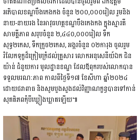
ចាត់តំណាងប្រគល់ថវិកាដែលបានចូលរួមពី ឯកឧត្តម
អភិបាលខណ្ឌបឹងកេងកង ចំនួន ២០០,០០០រៀល រួមនិង
នាយ-នាយរង នៃអាវុធហត្ថខណ្ឌបឹងកេងកង ក្នុងស្មារតី
សាមគ្គីភាព សរុបចំនួន ២,៤៤០,០០០រៀល ទឹក
សុទ្ធ២កេស, ទឹកក្រូច២កេស, អង្ករចំនួន ០២ការុង ចូលរួម
រំលែកទុក្ខដ៏ក្រៀមក្រំដល់គ្រួសារ លោកអនុសេនីយ៍ឯក ជិន
យ៉ាន់ ជំនួយការ មូលដ្ឋានខណ្ឌ ដែលឪពុករបស់លោកបាន
ទទួលមរណៈភាព កាលពីថ្ងៃទី១៧ ខែសីហា ឆ្នាំ២០២៤
ដោយជរាពាធ និងសូមបួងសួងដល់វិញ្ញាណក្ខន្ធបានទៅកាន់
សុគតិភពកុំបីឃ្លៀងឃ្លាតឡើយ៕